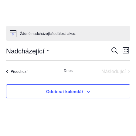
Žádné nadcházející události akce.
Navigac
Nav
Nadcházející
Hledat
Sezn
pro
pro
Vyberte
zob
datum.
hledání
Dnes
Následující
Akc
Akce
Předchozí
a
Akce
zobraze
Odebírat kalendář
Akce