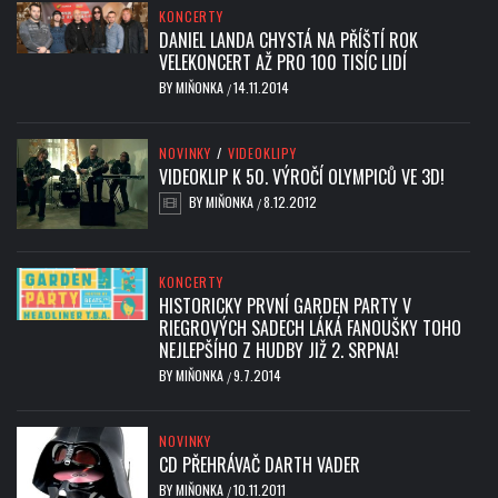
KONCERTY
DANIEL LANDA CHYSTÁ NA PŘÍŠTÍ ROK
VELEKONCERT AŽ PRO 100 TISÍC LIDÍ
BY
MIŇONKA
14.11.2014
/
NOVINKY
/
VIDEOKLIPY
VIDEOKLIP K 50. VÝROČÍ OLYMPICŮ VE 3D!
BY
MIŇONKA
8.12.2012
/
KONCERTY
HISTORICKY PRVNÍ GARDEN PARTY V
RIEGROVÝCH SADECH LÁKÁ FANOUŠKY TOHO
NEJLEPŠÍHO Z HUDBY JIŽ 2. SRPNA!
BY
MIŇONKA
9.7.2014
/
NOVINKY
CD PŘEHRÁVAČ DARTH VADER
BY
MIŇONKA
10.11.2011
/