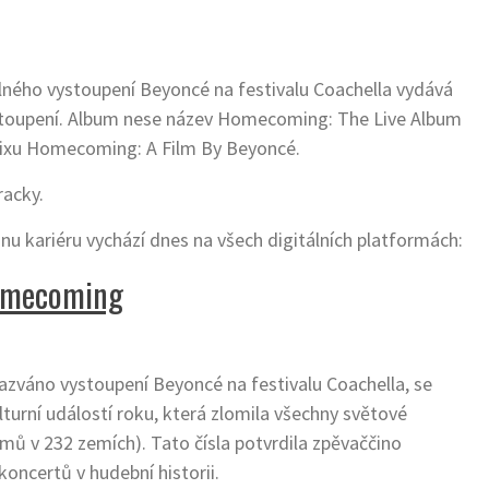
lného vystoupení Beyoncé na festivalu Coachella vydává
stoupení. Album nese název Homecoming: The Live Album
lixu Homecoming: A Film By Beyoncé.
racky.
nu kariéru vychází dnes na všech digitálních platformách:
mecoming
nazváno vystoupení Beyoncé na festivalu Coachella, se
turní událostí roku, která zlomila všechny světové
mů v 232 zemích). Tato čísla potvrdila zpěvaččino
koncertů v hudební historii.