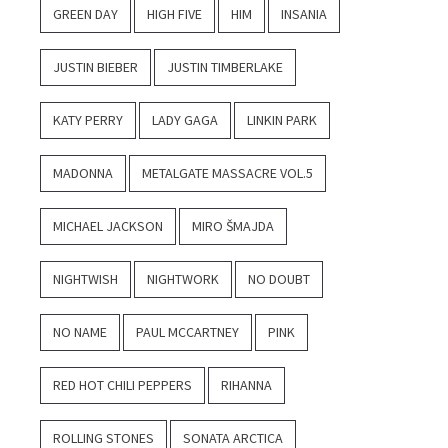
GREEN DAY
HIGH FIVE
HIM
INSANIA
JUSTIN BIEBER
JUSTIN TIMBERLAKE
KATY PERRY
LADY GAGA
LINKIN PARK
MADONNA
METALGATE MASSACRE VOL.5
MICHAEL JACKSON
MIRO ŠMAJDA
NIGHTWISH
NIGHTWORK
NO DOUBT
NO NAME
PAUL MCCARTNEY
PINK
RED HOT CHILI PEPPERS
RIHANNA
ROLLING STONES
SONATA ARCTICA