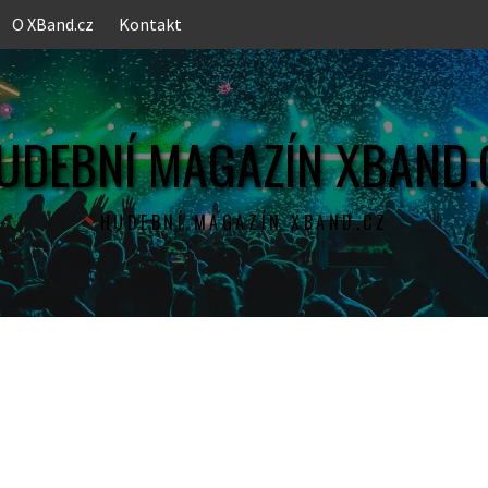
O XBand.cz
Kontakt
UDEBNÍ MAGAZÍN XBAND.
HUDEBNÍ MAGAZÍN XBAND.CZ