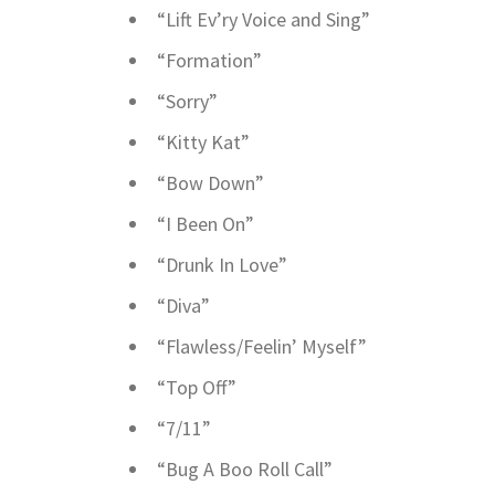
“Lift Ev’ry Voice and Sing”
“Formation”
“Sorry”
“Kitty Kat”
“Bow Down”
“I Been On”
“Drunk In Love”
“Diva”
“Flawless/Feelin’ Myself”
“Top Off”
“7/11”
“Bug A Boo Roll Call”