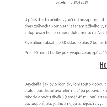
By
admin
/
19.4.2019
U příležitosti ročního výročí od nezapomenute
dnes zpěvačka kompletní záznam z živého vy
a doprovází ho i premiéra dokumentu na Netf
Živé album obsahuje 38 skladeb plus 2 bonus t
Přes 90 minut hudby pokrývající celou zpěvačči
Ho
Beychella, jak bylo ikonicky loni touto dobou 
stalo neoddiskutovatelně největší popovou kul
rekody v počtu diváků (téměř 45 miliónů strea
vystoupení jako jedno z nejvýraznějších živých 