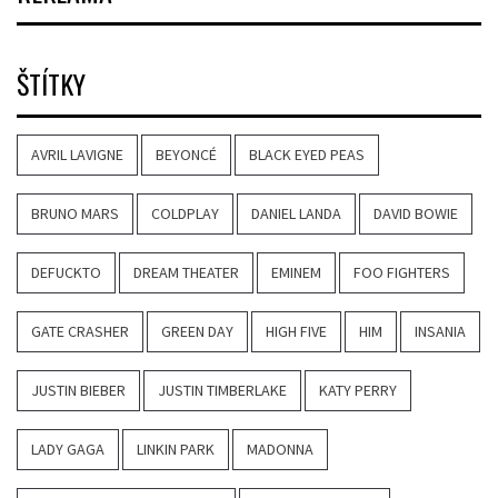
ŠTÍTKY
AVRIL LAVIGNE
BEYONCÉ
BLACK EYED PEAS
BRUNO MARS
COLDPLAY
DANIEL LANDA
DAVID BOWIE
DEFUCKTO
DREAM THEATER
EMINEM
FOO FIGHTERS
GATE CRASHER
GREEN DAY
HIGH FIVE
HIM
INSANIA
JUSTIN BIEBER
JUSTIN TIMBERLAKE
KATY PERRY
LADY GAGA
LINKIN PARK
MADONNA