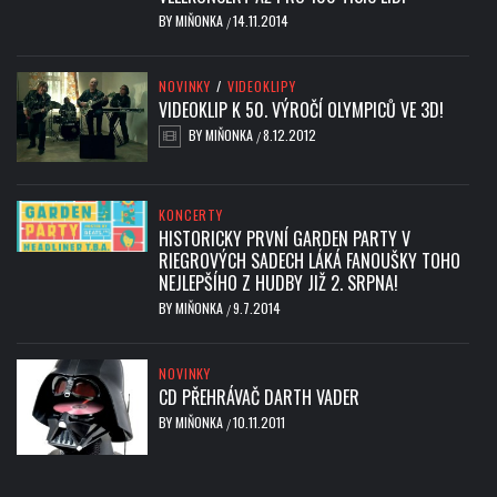
BY
MIŇONKA
14.11.2014
/
NOVINKY
/
VIDEOKLIPY
VIDEOKLIP K 50. VÝROČÍ OLYMPICŮ VE 3D!
BY
MIŇONKA
8.12.2012
/
KONCERTY
HISTORICKY PRVNÍ GARDEN PARTY V
RIEGROVÝCH SADECH LÁKÁ FANOUŠKY TOHO
NEJLEPŠÍHO Z HUDBY JIŽ 2. SRPNA!
BY
MIŇONKA
9.7.2014
/
NOVINKY
CD PŘEHRÁVAČ DARTH VADER
BY
MIŇONKA
10.11.2011
/