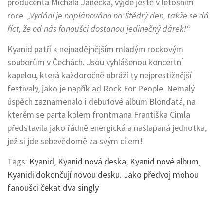
producenta Michala Janečka, vyjde ještě v letošním
roce.
„Vydání je naplánováno na Štědrý den, takže se dá
říct, že od nás fanoušci dostanou jedinečný dárek!“
Kyanid patří k nejnadějnějším mladým rockovým
souborům v Čechách. Jsou vyhlášenou koncertní
kapelou, která každoročně obráží ty nejprestižnější
festivaly, jako je například Rock For People. Nemalý
úspěch zaznamenalo i debutové album Blonďatá, na
kterém se parta kolem frontmana Františka Cimla
představila jako řádně energická a našlapaná jednotka,
jež si jde sebevědomě za svým cílem!
Tags:
Kyanid
,
Kyanid nová deska
,
Kyanid nové album
,
Kyanidi dokončují novou desku. Jako předvoj mohou
fanoušci čekat dva singly