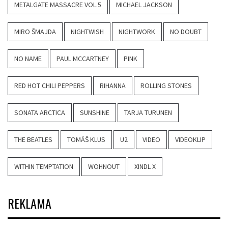
METALGATE MASSACRE VOL.5
MICHAEL JACKSON
MIRO ŠMAJDA
NIGHTWISH
NIGHTWORK
NO DOUBT
NO NAME
PAUL MCCARTNEY
PINK
RED HOT CHILI PEPPERS
RIHANNA
ROLLING STONES
SONATA ARCTICA
SUNSHINE
TARJA TURUNEN
THE BEATLES
TOMÁŠ KLUS
U2
VIDEO
VIDEOKLIP
WITHIN TEMPTATION
WOHNOUT
XINDL X
REKLAMA