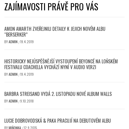
ZAJÍMAVOSTI PRÁVĚ PRO VÁS
AMON AMARTH ZVEŘEJNILI DETAILY K JEJICH NOVÉM ALBU
“BERSERKER”
BY
ADMIN
19.4.2019
/
HISTORICKY NEJÚSPĚŠNĚJŠÍ VYSTOUPENÍ BEYONCÉ NA LOŇSKÉM
FESTIVALU COACHELLA VYCHÁZÍ NYNÍ V AUDIO VERZI
BY
ADMIN
19.4.2019
/
BARBRA STREISAND VYDÁ 2. LISTOPADU NOVÉ ALBUM WALLS
BY
ADMIN
9.10.2018
/
LUCIE DOBROVODSKÁ & PAKA PRACUJÍ NA DEBUTOVÉM ALBU
BY
MIŇONKA
12.9.2015
/