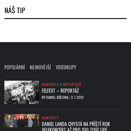
NÁŠ TIP
POPULÁRNÍ
NEJNOVĚJŠÍ
VIDEOKLIPY
KONCERTY
/
REPORTÁŽE
FELFEST – REPORTÁŽ
BY
DANIEL BŘEZINA
3.7.2012
/
KONCERTY
DANIEL LANDA CHYSTÁ NA PŘÍŠTÍ ROK
VELEKONCERT AŽ PRO 100 TISÍC LIDÍ