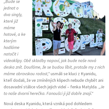
„Bude se
jednat o
dva singly,
které již
máme
hotové, a ke
kterým
hodláme
natočit i
videoklipy. Obě skladby napoví, jak bude naše nová
deska znít. Doufáme, že se budou líbit, protože my z nich
máme obrovskou radost,“
usmáli se kluci z Kyanidu,
kteří dodali, že ve zmíněných klipech nebude chybět ani
dosavadní stálice všech jejich videí – fenka Matylda.
„Je
to naše dvorní herečka. Fanoušci ji již dobře znají.“
Nová deska Kyanidu, která vzniká pod dohledem