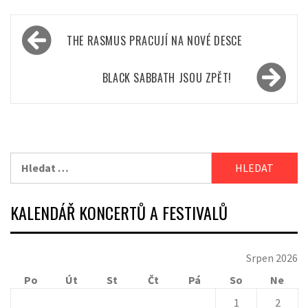
Navigace
THE RASMUS PRACUJÍ NA NOVÉ DESCE
pro
příspěvek
BLACK SABBATH JSOU ZPĚT!
Vyhledávání
KALENDÁŘ KONCERTŮ A FESTIVALŮ
Srpen 2026
Po
Út
St
Čt
Pá
So
Ne
1
2