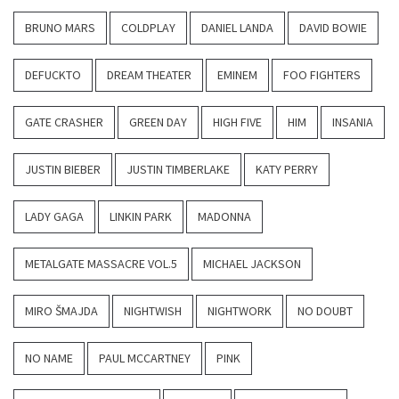
BRUNO MARS
COLDPLAY
DANIEL LANDA
DAVID BOWIE
DEFUCKTO
DREAM THEATER
EMINEM
FOO FIGHTERS
GATE CRASHER
GREEN DAY
HIGH FIVE
HIM
INSANIA
JUSTIN BIEBER
JUSTIN TIMBERLAKE
KATY PERRY
LADY GAGA
LINKIN PARK
MADONNA
METALGATE MASSACRE VOL.5
MICHAEL JACKSON
MIRO ŠMAJDA
NIGHTWISH
NIGHTWORK
NO DOUBT
NO NAME
PAUL MCCARTNEY
PINK