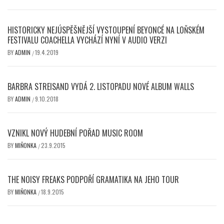
HISTORICKY NEJÚSPĚŠNĚJŠÍ VYSTOUPENÍ BEYONCÉ NA LOŇSKÉM
FESTIVALU COACHELLA VYCHÁZÍ NYNÍ V AUDIO VERZI
BY
ADMIN
19.4.2019
/
BARBRA STREISAND VYDÁ 2. LISTOPADU NOVÉ ALBUM WALLS
BY
ADMIN
9.10.2018
/
VZNIKL NOVÝ HUDEBNÍ POŘAD MUSIC ROOM
BY
MIŇONKA
23.9.2015
/
THE NOISY FREAKS PODPOŘÍ GRAMATIKA NA JEHO TOUR
BY
MIŇONKA
18.9.2015
/