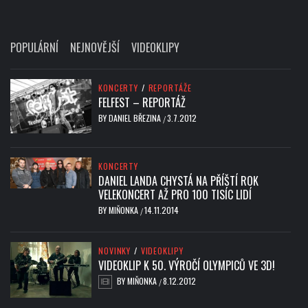
POPULÁRNÍ
NEJNOVĚJŠÍ
VIDEOKLIPY
KONCERTY
/
REPORTÁŽE
FELFEST – REPORTÁŽ
BY
DANIEL BŘEZINA
3.7.2012
/
KONCERTY
DANIEL LANDA CHYSTÁ NA PŘÍŠTÍ ROK
VELEKONCERT AŽ PRO 100 TISÍC LIDÍ
BY
MIŇONKA
14.11.2014
/
NOVINKY
/
VIDEOKLIPY
VIDEOKLIP K 50. VÝROČÍ OLYMPICŮ VE 3D!
BY
MIŇONKA
8.12.2012
/