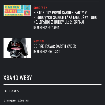
KONCERTY
HISTORICKY PRVNÍ GARDEN PARTY V
RIEGROVÝCH SADECH LÁKÁ FANOUŠKY TOHO
NEJLEPŠÍHO Z HUDBY JIŽ 2. SRPNA!
BY
MIŇONKA
9.7.2014
/
NOVINKY
CD PŘEHRÁVAČ DARTH VADER
BY
MIŇONKA
10.11.2011
/
XBAND WEBY
DJ Tiësto
Enrique Iglesias