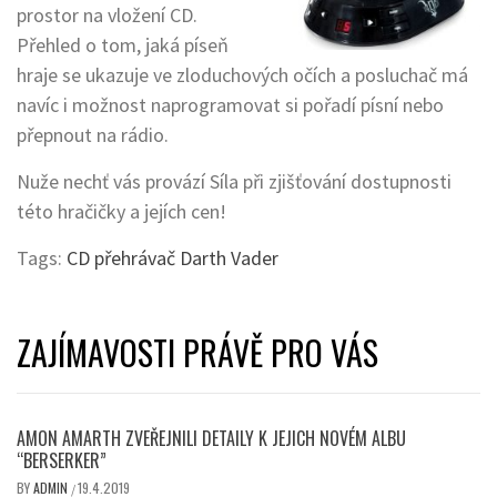
prostor na vložení CD.
Přehled o tom, jaká píseň
hraje se ukazuje ve zloduchových očích a posluchač má
navíc i možnost naprogramovat si pořadí písní nebo
přepnout na rádio.
Nuže nechť vás provází Síla při zjišťování dostupnosti
této hračičky a jejích cen!
Tags:
CD přehrávač Darth Vader
ZAJÍMAVOSTI PRÁVĚ PRO VÁS
AMON AMARTH ZVEŘEJNILI DETAILY K JEJICH NOVÉM ALBU
“BERSERKER”
BY
ADMIN
19.4.2019
/