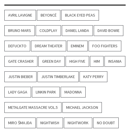
AVRIL LAVIGNE
BEYONCÉ
BLACK EYED PEAS
BRUNO MARS
COLDPLAY
DANIEL LANDA
DAVID BOWIE
DEFUCKTO
DREAM THEATER
EMINEM
FOO FIGHTERS
GATE CRASHER
GREEN DAY
HIGH FIVE
HIM
INSANIA
JUSTIN BIEBER
JUSTIN TIMBERLAKE
KATY PERRY
LADY GAGA
LINKIN PARK
MADONNA
METALGATE MASSACRE VOL.5
MICHAEL JACKSON
MIRO ŠMAJDA
NIGHTWISH
NIGHTWORK
NO DOUBT