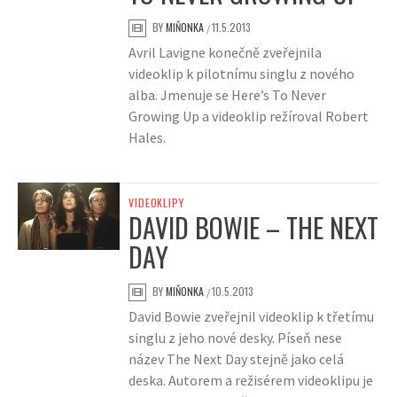
BY
MIŇONKA
11.5.2013
/
Avril Lavigne konečně zveřejnila
videoklip k pilotnímu singlu z nového
alba. Jmenuje se Here’s To Never
Growing Up a videoklip režíroval Robert
Hales.
VIDEOKLIPY
DAVID BOWIE – THE NEXT
DAY
BY
MIŇONKA
10.5.2013
/
David Bowie zveřejnil videoklip k třetímu
singlu z jeho nové desky. Píseň nese
název The Next Day stejně jako celá
deska. Autorem a režisérem videoklipu je