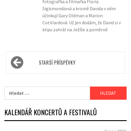
fotografka a filmařka Floria
Sigismondiová a kromě Davida v něm
účinkují Gary Oldman a Marion
Cotillardová. Už jen dodám, že David si v
klipu zahrál na Ježíše a poměrně
Navigace
STARŠÍ PŘÍSPĚVKY
pro
příspěvky
Vyhledávání
KALENDÁŘ KONCERTŮ A FESTIVALŮ