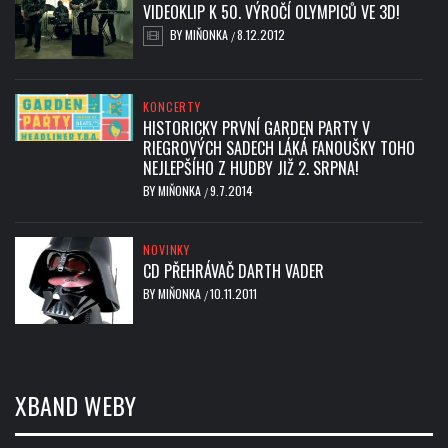
VIDEOKLIP K 50. VÝROČÍ OLYMPICŮ VE 3D!
BY
MIŇONKA
8.12.2012
/
KONCERTY
HISTORICKY PRVNÍ GARDEN PARTY V
RIEGROVÝCH SADECH LÁKÁ FANOUŠKY TOHO
NEJLEPŠÍHO Z HUDBY JIŽ 2. SRPNA!
BY
MIŇONKA
9.7.2014
/
NOVINKY
CD PŘEHRÁVAČ DARTH VADER
BY
MIŇONKA
10.11.2011
/
XBAND WEBY