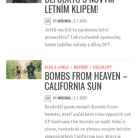
LETNÍM KLIPEM!
BY
MIŇONKA
2.7.2013
/
Ještě necítíš tu správnou letní
atmosféru? Tak rozhodně vyzkoušej
tuhle ladičku nálady z dílny DFT.
ALBA A SINGLY
/
NOVINKY
/
VIDEOKLIPY
BOMBS FROM HEAVEN –
CALIFORNIA SUN
BY
MIŇONKA
2.7.2013
/
Brněnští punk rockeři Bombs from
heaven, kteří začátkem roku vypustili své
EP God save the bombs se opět hlásí o
slovo, tentokrát se zbrusu novým letním
videosinglem California sun, který je