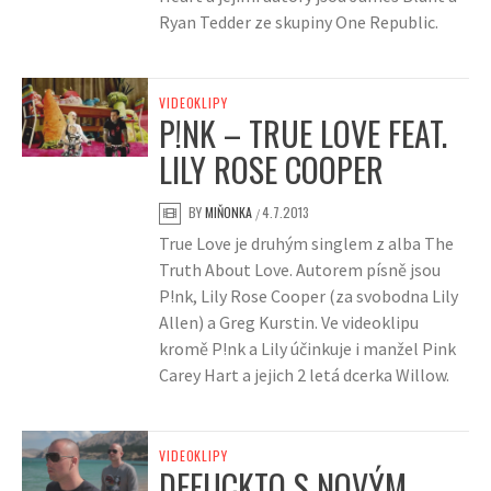
Ryan Tedder ze skupiny One Republic.
VIDEOKLIPY
P!NK – TRUE LOVE FEAT.
LILY ROSE COOPER
BY
MIŇONKA
4.7.2013
/
True Love je druhým singlem z alba The
Truth About Love. Autorem písně jsou
P!nk, Lily Rose Cooper (za svobodna Lily
Allen) a Greg Kurstin. Ve videoklipu
kromě P!nk a Lily účinkuje i manžel Pink
Carey Hart a jejich 2 letá dcerka Willow.
VIDEOKLIPY
DEFUCKTO S NOVÝM