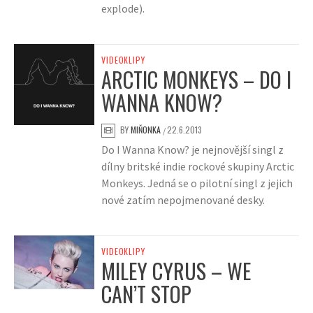
explode).
VIDEOKLIPY
ARCTIC MONKEYS – DO I
WANNA KNOW?
BY
MIŇONKA
22.6.2013
/
Do I Wanna Know? je nejnovější singl z
dílny britské indie rockové skupiny Arctic
Monkeys. Jedná se o pilotní singl z jejich
nové zatím nepojmenované desky.
VIDEOKLIPY
MILEY CYRUS – WE
CAN’T STOP