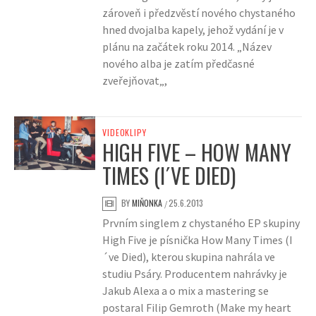
zároveň i předzvěstí nového chystaného
hned dvojalba kapely, jehož vydání je v
plánu na začátek roku 2014. „Název
nového alba je zatím předčasné
zveřejňovat„,
VIDEOKLIPY
HIGH FIVE – HOW MANY
TIMES (I´VE DIED)
BY
MIŇONKA
25.6.2013
/
Prvním singlem z chystaného EP skupiny
High Five je písnička How Many Times (I
´ve Died), kterou skupina nahrála ve
studiu Psáry. Producentem nahrávky je
Jakub Alexa a o mix a mastering se
postaral Filip Gemroth (Make my heart