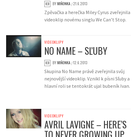
BY
MIŇONKA
21.6.2013
/
Zpěvačka a herečka Miley Cyrus zveřejnila
videoklip novému singlu We Can’t Stop.
VIDEOKLIPY
NO NAME – SĽUBY
BY
MIŇONKA
12.6.2013
/
Skupina No Name právě zveřejnila svůj
nejnovější videoklip. Vznikl k písni Sľuby a
hlavní roli se tentokrát ujal bubeník Ivan.
VIDEOKLIPY
AVRIL LAVIGNE – HERE’S
TO NEVER GROWING UP