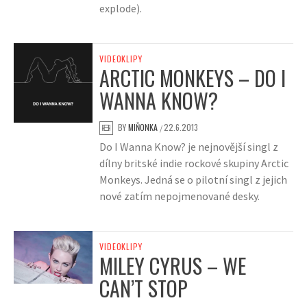
explode).
VIDEOKLIPY
ARCTIC MONKEYS – DO I
WANNA KNOW?
BY
MIŇONKA
22.6.2013
/
Do I Wanna Know? je nejnovější singl z
dílny britské indie rockové skupiny Arctic
Monkeys. Jedná se o pilotní singl z jejich
nové zatím nepojmenované desky.
VIDEOKLIPY
MILEY CYRUS – WE
CAN’T STOP