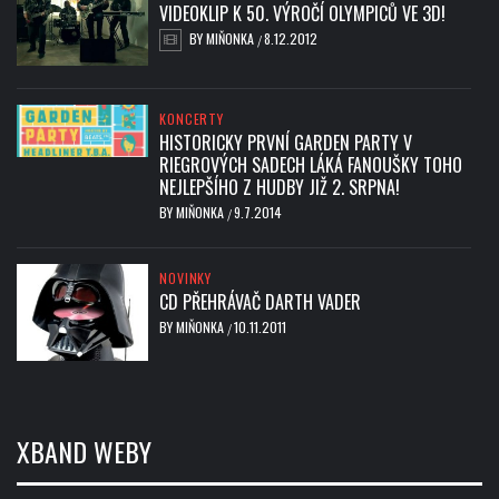
VIDEOKLIP K 50. VÝROČÍ OLYMPICŮ VE 3D!
BY
MIŇONKA
8.12.2012
/
KONCERTY
HISTORICKY PRVNÍ GARDEN PARTY V
RIEGROVÝCH SADECH LÁKÁ FANOUŠKY TOHO
NEJLEPŠÍHO Z HUDBY JIŽ 2. SRPNA!
BY
MIŇONKA
9.7.2014
/
NOVINKY
CD PŘEHRÁVAČ DARTH VADER
BY
MIŇONKA
10.11.2011
/
XBAND WEBY