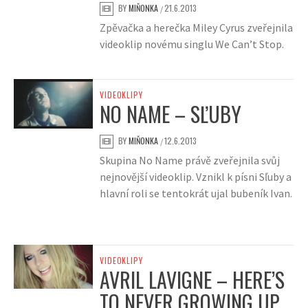
BY
MIŇONKA
21.6.2013
/
Zpěvačka a herečka Miley Cyrus zveřejnila
videoklip novému singlu We Can’t Stop.
VIDEOKLIPY
NO NAME – SĽUBY
BY
MIŇONKA
12.6.2013
/
Skupina No Name právě zveřejnila svůj
nejnovější videoklip. Vznikl k písni Sľuby a
hlavní roli se tentokrát ujal bubeník Ivan.
VIDEOKLIPY
AVRIL LAVIGNE – HERE’S
TO NEVER GROWING UP