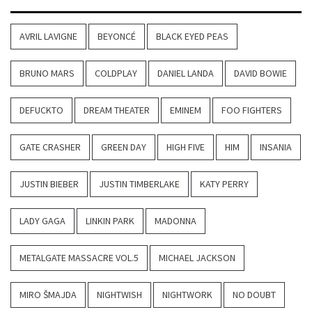
AVRIL LAVIGNE
BEYONCÉ
BLACK EYED PEAS
BRUNO MARS
COLDPLAY
DANIEL LANDA
DAVID BOWIE
DEFUCKTO
DREAM THEATER
EMINEM
FOO FIGHTERS
GATE CRASHER
GREEN DAY
HIGH FIVE
HIM
INSANIA
JUSTIN BIEBER
JUSTIN TIMBERLAKE
KATY PERRY
LADY GAGA
LINKIN PARK
MADONNA
METALGATE MASSACRE VOL.5
MICHAEL JACKSON
MIRO ŠMAJDA
NIGHTWISH
NIGHTWORK
NO DOUBT