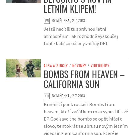
LETNÍM KLIPEM!
BY
MIŇONKA
2.7.2013
/
Ještě necítíš tu správnou letní
atmosféru? Tak rozhodně vyzkoušej
tuhle ladičku nálady z dílny DFT.
ALBA A SINGLY
/
NOVINKY
/
VIDEOKLIPY
BOMBS FROM HEAVEN –
CALIFORNIA SUN
BY
MIŇONKA
2.7.2013
/
Brněnští punk rockeři Bombs from
heaven, kteří začátkem roku vypustili své
EP God save the bombs se opět hlásí o
slovo, tentokrát se zbrusu novým letním
videosinglem California sun, který je