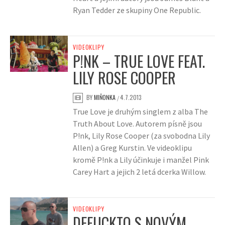
Ryan Tedder ze skupiny One Republic.
VIDEOKLIPY
P!NK – TRUE LOVE FEAT.
LILY ROSE COOPER
BY
MIŇONKA
4.7.2013
/
True Love je druhým singlem z alba The
Truth About Love. Autorem písně jsou
P!nk, Lily Rose Cooper (za svobodna Lily
Allen) a Greg Kurstin. Ve videoklipu
kromě P!nk a Lily účinkuje i manžel Pink
Carey Hart a jejich 2 letá dcerka Willow.
VIDEOKLIPY
DEFUCKTO S NOVÝM