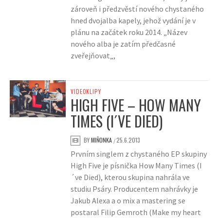
zároveň i předzvěstí nového chystaného
hned dvojalba kapely, jehož vydání je v
plánu na začátek roku 2014. „Název
nového alba je zatím předčasné
zveřejňovat„,
VIDEOKLIPY
HIGH FIVE – HOW MANY
TIMES (I´VE DIED)
BY
MIŇONKA
25.6.2013
/
Prvním singlem z chystaného EP skupiny
High Five je písnička How Many Times (I
´ve Died), kterou skupina nahrála ve
studiu Psáry. Producentem nahrávky je
Jakub Alexa a o mix a mastering se
postaral Filip Gemroth (Make my heart