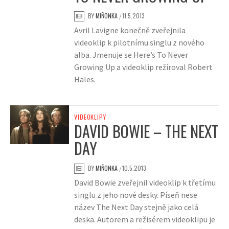
BY
MIŇONKA
11.5.2013
/
Avril Lavigne konečně zveřejnila
videoklip k pilotnímu singlu z nového
alba. Jmenuje se Here’s To Never
Growing Up a videoklip režíroval Robert
Hales.
VIDEOKLIPY
DAVID BOWIE – THE NEXT
DAY
BY
MIŇONKA
10.5.2013
/
David Bowie zveřejnil videoklip k třetímu
singlu z jeho nové desky. Píseň nese
název The Next Day stejně jako celá
deska. Autorem a režisérem videoklipu je