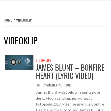
HOME
VIDEOKLIP
VIDEOKLIP
VIDEOKLIPY
JAMES BLUNT – BONFIRE
HEART (LYRIC VIDEO)
BY
MIŇONKA
30.7.2013
/
James Blunt vydal pilotní singl z nové
desky Moon Landing, jež vychází 5.
listopadu 2013. Píseň se jmenuje Bonfire
Heart a jejími autory jsou James Blunt a