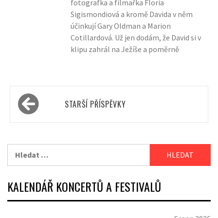
fotografka a filmařka Floria
Sigismondiová a kromě Davida v něm
účinkují Gary Oldman a Marion
Cotillardová. Už jen dodám, že David si v
klipu zahrál na Ježíše a poměrně
Navigace
STARŠÍ PŘÍSPĚVKY
pro
příspěvky
Vyhledávání
KALENDÁŘ KONCERTŮ A FESTIVALŮ