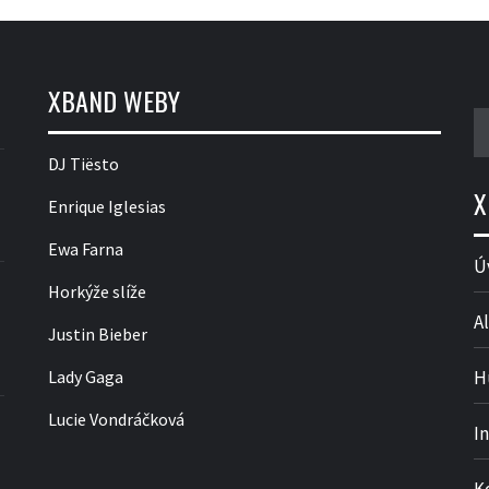
XBAND WEBY
V
DJ Tiësto
X
Enrique Iglesias
Ewa Farna
Ú
Horkýže slíže
Al
Justin Bieber
Lady Gaga
H
Lucie Vondráčková
I