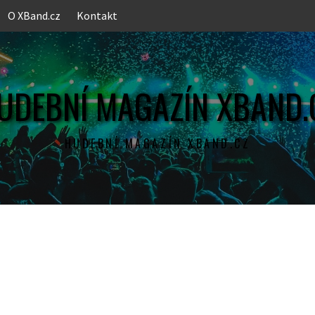
O XBand.cz
Kontakt
UDEBNÍ MAGAZÍN XBAND.
HUDEBNÍ MAGAZÍN XBAND.CZ