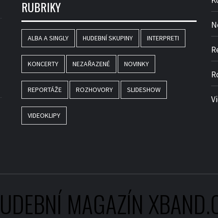
K
RUBRIKY
N
ALBA A SINGLY
HUDEBNÍ SKUPINY
INTERPRETI
R
KONCERTY
NEZAŘAZENÉ
NOVINKY
R
REPORTÁŽE
ROZHOVORY
SLIDESHOW
V
VIDEOKLIPY
UDEBNÍ MAGAZÍN XBAND.