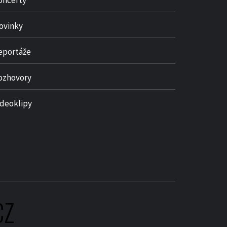
oncerty
ovinky
eportáže
ozhovory
ideoklipy
CZ