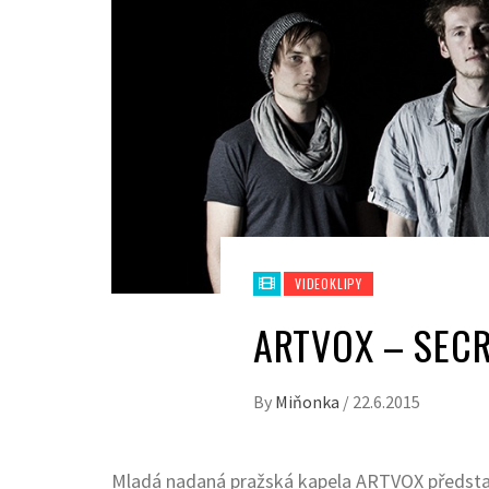
VIDEOKLIPY
ARTVOX – SECR
By
Miňonka
/
22.6.2015
Mladá nadaná pražská kapela ARTVOX představi