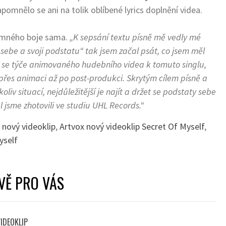
omnělo se ani na tolik oblíbené lyrics doplnění videa.
jemného boje sama.
„K sepsání textu písně mě vedly mé
sebe a svoji podstatu“ tak jsem začal psát, co jsem měl
 se týče animovaného hudebního videa k tomuto singlu,
 přes animaci až po post-produkci. Skrytým cílem písně a
oliv situací, nejdůležitější je najít a držet se podstaty sebe
l jsme zhotovili ve studiu UHL Records.“
 nový videoklip
,
Artvox nový videoklip Secret Of Myself
,
yself
VĚ PRO VÁS
VIDEOKLIP