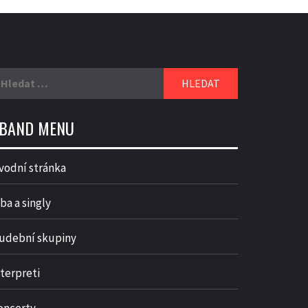
yhledávání
BAND MENU
vodní stránka
ba a singly
udební skupiny
nterpreti