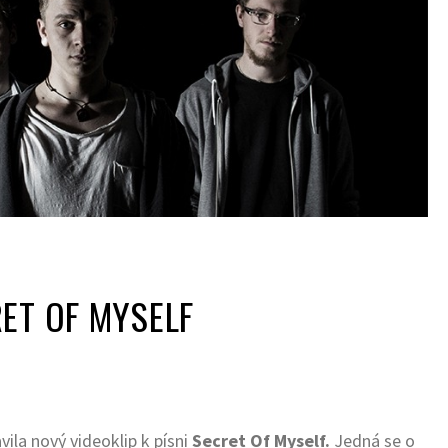
ET OF MYSELF
la nový videoklip k písni
Secret Of Myself.
Jedná se o