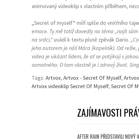
animovaný videoklip s vlastním příběhem, nezap
„Secret of myself“ míří spíše do vnitřního ta
emoce. Ty mě totiž dovedly na téma „najít sám 
na srdci,“
uvádí k textu písně zpěvák Dario.
„Co
jeho autorem je náš Mára (kapelník). Od režie,
videa je ukázat lidem, že ať se potýkají s jakouk
samotného. O tom vlastně je i zdravý život. Sing
Tags:
Artvox
,
Artvox - Secret Of Myself
,
Artvox
Artvox videoklip Secret Of Myself
,
Secret Of M
ZAJÍMAVOSTI PRÁ
AFTER RAIN PŘEDSTAVILI NOVÝ 