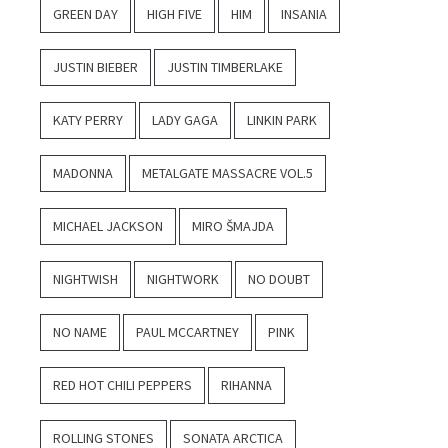
GREEN DAY
HIGH FIVE
HIM
INSANIA
JUSTIN BIEBER
JUSTIN TIMBERLAKE
KATY PERRY
LADY GAGA
LINKIN PARK
MADONNA
METALGATE MASSACRE VOL.5
MICHAEL JACKSON
MIRO ŠMAJDA
NIGHTWISH
NIGHTWORK
NO DOUBT
NO NAME
PAUL MCCARTNEY
PINK
RED HOT CHILI PEPPERS
RIHANNA
ROLLING STONES
SONATA ARCTICA