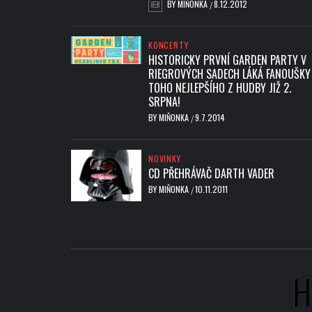
BY
MIŇONKA
8.12.2012
/
KONCERTY
HISTORICKY PRVNÍ GARDEN PARTY V
RIEGROVÝCH SADECH LÁKÁ FANOUŠKY
TOHO NEJLEPŠÍHO Z HUDBY JIŽ 2.
SRPNA!
BY
MIŇONKA
9.7.2014
/
NOVINKY
CD PŘEHRÁVAČ DARTH VADER
BY
MIŇONKA
10.11.2011
/
H