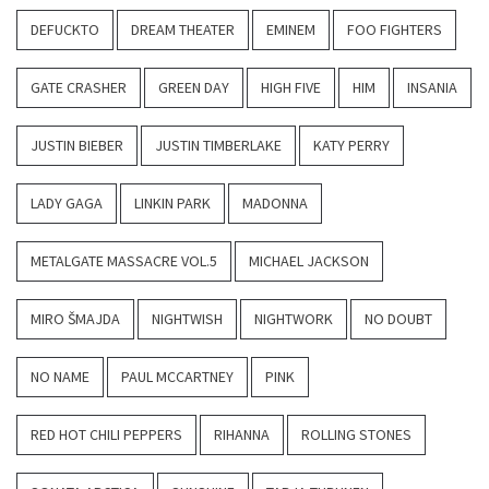
DEFUCKTO
DREAM THEATER
EMINEM
FOO FIGHTERS
GATE CRASHER
GREEN DAY
HIGH FIVE
HIM
INSANIA
JUSTIN BIEBER
JUSTIN TIMBERLAKE
KATY PERRY
LADY GAGA
LINKIN PARK
MADONNA
METALGATE MASSACRE VOL.5
MICHAEL JACKSON
MIRO ŠMAJDA
NIGHTWISH
NIGHTWORK
NO DOUBT
NO NAME
PAUL MCCARTNEY
PINK
RED HOT CHILI PEPPERS
RIHANNA
ROLLING STONES