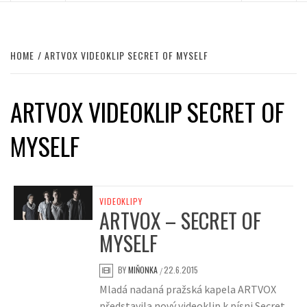
HOME
ARTVOX VIDEOKLIP SECRET OF MYSELF
ARTVOX VIDEOKLIP SECRET OF
MYSELF
VIDEOKLIPY
ARTVOX – SECRET OF
MYSELF
BY
MIŇONKA
22.6.2015
/
Mladá nadaná pražská kapela ARTVOX
představila nový videoklip k písni Secret