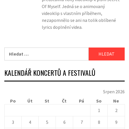
Of Myself. Jedná se o animovaný
videoklip s vlastním příběhem,
nezapomnělo se ani na tolik oblíbené
lyrics doplnění videa.
Vyhledávání
KALENDÁŘ KONCERTŮ A FESTIVALŮ
Srpen 2026
Po
Út
St
Čt
Pá
So
Ne
1
2
3
4
5
6
7
8
9