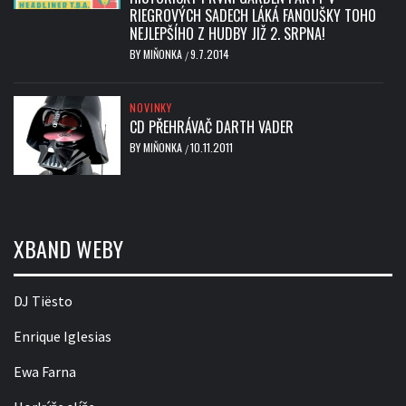
RIEGROVÝCH SADECH LÁKÁ FANOUŠKY TOHO
NEJLEPŠÍHO Z HUDBY JIŽ 2. SRPNA!
BY
MIŇONKA
9.7.2014
/
NOVINKY
CD PŘEHRÁVAČ DARTH VADER
BY
MIŇONKA
10.11.2011
/
XBAND WEBY
DJ Tiësto
Enrique Iglesias
Ewa Farna