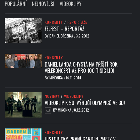
POPULÁRNÍ
NEJNOVĚJŠÍ
VIDEOKLIPY
KONCERTY
/
REPORTÁŽE
FELFEST – REPORTÁŽ
BY
DANIEL BŘEZINA
3.7.2012
/
KONCERTY
DANIEL LANDA CHYSTÁ NA PŘÍŠTÍ ROK
VELEKONCERT AŽ PRO 100 TISÍC LIDÍ
BY
MIŇONKA
14.11.2014
/
NOVINKY
/
VIDEOKLIPY
VIDEOKLIP K 50. VÝROČÍ OLYMPICŮ VE 3D!
BY
MIŇONKA
8.12.2012
/
KONCERTY
HISTORICKY PRVNÍ GARDEN PARTY V