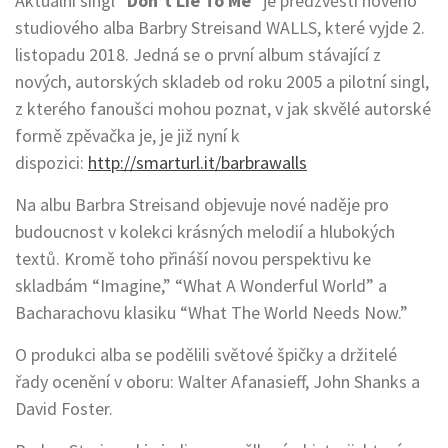
Aktuální singl “
Don’t Lie To Me
” je předzvěstí nového
studiového alba Barbry Streisand WALLS, které vyjde 2.
listopadu 2018. Jedná se o první album stávající z
nových, autorských skladeb od roku 2005 a pilotní singl,
z kterého fanoušci mohou poznat, v jak skvělé autorské
formě zpěvačka je, je již nyní k
dispozici:
http://smarturl.it/barbrawalls
Na albu Barbra Streisand objevuje nové naděje pro
budoucnost v kolekci krásných melodií a hlubokých
textů. Kromě toho přináší novou perspektivu ke
skladbám “Imagine,” “What A Wonderful World” a
Bacharachovu klasiku “What The World Needs Now.”
O produkci alba se podělili světové špičky a držitelé
řady ocenění v oboru: Walter Afanasieff, John Shanks a
David Foster.