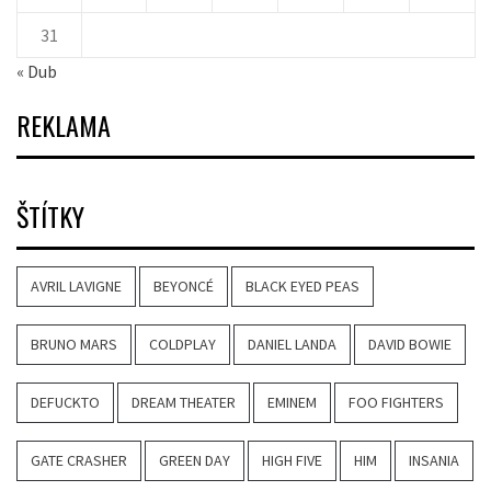
31
« Dub
REKLAMA
ŠTÍTKY
AVRIL LAVIGNE
BEYONCÉ
BLACK EYED PEAS
BRUNO MARS
COLDPLAY
DANIEL LANDA
DAVID BOWIE
DEFUCKTO
DREAM THEATER
EMINEM
FOO FIGHTERS
GATE CRASHER
GREEN DAY
HIGH FIVE
HIM
INSANIA