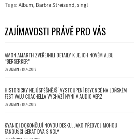
Tags:
Album
,
Barbra Streisand
,
singl
ZAJÍMAVOSTI PRÁVĚ PRO VÁS
AMON AMARTH ZVEŘEJNILI DETAILY K JEJICH NOVÉM ALBU
“BERSERKER”
BY
ADMIN
19.4.2019
/
HISTORICKY NEJÚSPĚŠNĚJŠÍ VYSTOUPENÍ BEYONCÉ NA LOŇSKÉM
FESTIVALU COACHELLA VYCHÁZÍ NYNÍ V AUDIO VERZI
BY
ADMIN
19.4.2019
/
KYANIDI DOKONČUJÍ NOVOU DESKU. JAKO PŘEDVOJ MOHOU
FANOUŠCI ČEKAT DVA SINGLY