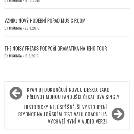
BY
MIŇONKA
19.10.2015
/
VZNIKL NOVÝ HUDEBNÍ POŘAD MUSIC ROOM
BY
MIŇONKA
23.9.2015
/
THE NOISY FREAKS PODPOŘÍ GRAMATIKA NA JEHO TOUR
BY
MIŇONKA
18.9.2015
/
Navigace
KYANIDI DOKONČUJÍ NOVOU DESKU. JAKO
pro
PŘEDVOJ MOHOU FANOUŠCI ČEKAT DVA SINGLY
příspěvek
HISTORICKY NEJÚSPĚŠNĚJŠÍ VYSTOUPENÍ
BEYONCÉ NA LOŇSKÉM FESTIVALU COACHELLA
VYCHÁZÍ NYNÍ V AUDIO VERZI