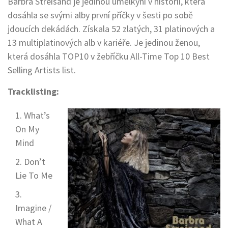
Barbra Streisand je jedinou umělkyní v historii, která
dosáhla se svými alby první příčky v šesti po sobě
jdoucích dekádách. Získala 52 zlatých, 31 platinových a
13 multiplatinových alb v kariéře. Je jedinou ženou,
která dosáhla TOP10 v žebříčku All-Time Top 10 Best
Selling Artists list.
Tracklisting:
What’s
On My
Mind
Don’t
Lie To Me
Imagine /
What A