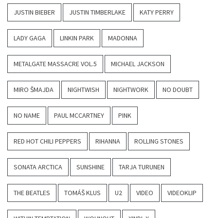
JUSTIN BIEBER
JUSTIN TIMBERLAKE
KATY PERRY
LADY GAGA
LINKIN PARK
MADONNA
METALGATE MASSACRE VOL.5
MICHAEL JACKSON
MIRO ŠMAJDA
NIGHTWISH
NIGHTWORK
NO DOUBT
NO NAME
PAUL MCCARTNEY
PINK
RED HOT CHILI PEPPERS
RIHANNA
ROLLING STONES
SONATA ARCTICA
SUNSHINE
TARJA TURUNEN
THE BEATLES
TOMÁŠ KLUS
U2
VIDEO
VIDEOKLIP