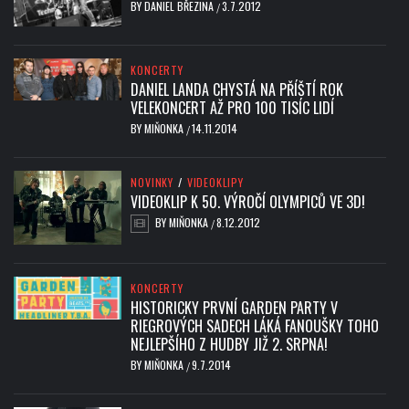
BY
DANIEL BŘEZINA
3.7.2012
/
KONCERTY
DANIEL LANDA CHYSTÁ NA PŘÍŠTÍ ROK
VELEKONCERT AŽ PRO 100 TISÍC LIDÍ
BY
MIŇONKA
14.11.2014
/
NOVINKY
/
VIDEOKLIPY
VIDEOKLIP K 50. VÝROČÍ OLYMPICŮ VE 3D!
BY
MIŇONKA
8.12.2012
/
KONCERTY
HISTORICKY PRVNÍ GARDEN PARTY V
RIEGROVÝCH SADECH LÁKÁ FANOUŠKY TOHO
NEJLEPŠÍHO Z HUDBY JIŽ 2. SRPNA!
BY
MIŇONKA
9.7.2014
/