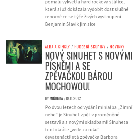
pomalu vykvetla hard rocková stálice,
která si už dokázala vydobít dost slušné
renomé co se týče živých vystoupení.
Benjamin Slavík jim sice
ALBA A SINGLY
/
HUDEBNÍ SKUPINY
/
NOVINKY
NOVÝ SINUHET S NOVÝMI
PÍSNĚMI A SE
ZPĚVAČKOU BÁROU
MOCHOWOU!
BY
MIŇONKA
19.11.2012
/
Po dvou letech od vydání minialba „Zimní
nebe“ je Sinuhet zpět v proměněné
sestavě a s novými skladbami! Sinuheta
tentokráte „vede za ruku“
devatenáctiletá zpěvačka Barbora