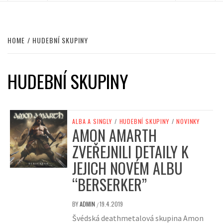
HOME
HUDEBNÍ SKUPINY
HUDEBNÍ SKUPINY
ALBA A SINGLY
/
HUDEBNÍ SKUPINY
/
NOVINKY
AMON AMARTH
ZVEŘEJNILI DETAILY K
JEJICH NOVÉM ALBU
“BERSERKER”
BY
ADMIN
19.4.2019
/
Švédská deathmetalová skupina Amon