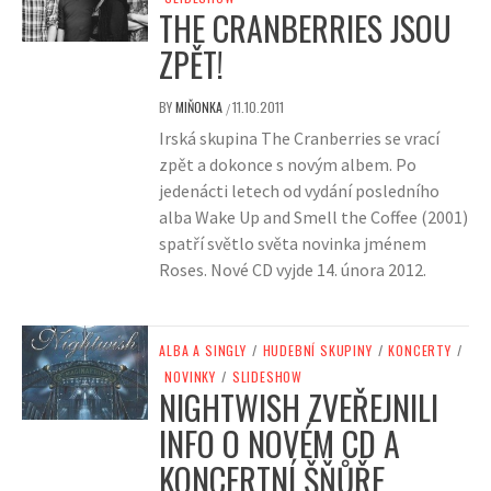
THE CRANBERRIES JSOU
ZPĚT!
BY
MIŇONKA
11.10.2011
/
Irská skupina The Cranberries se vrací
zpět a dokonce s novým albem. Po
jedenácti letech od vydání posledního
alba Wake Up and Smell the Coffee (2001)
spatří světlo světa novinka jménem
Roses. Nové CD vyjde 14. února 2012.
ALBA A SINGLY
/
HUDEBNÍ SKUPINY
/
KONCERTY
/
NOVINKY
/
SLIDESHOW
NIGHTWISH ZVEŘEJNILI
INFO O NOVÉM CD A
KONCERTNÍ ŠŇŮŘE