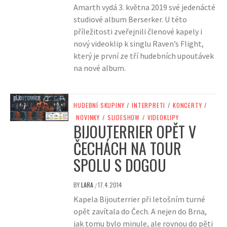
Amarth vydá 3. května 2019 své jedenácté
studiové album Berserker. U této
příležitosti zveřejnili členové kapely i
nový videoklip k singlu Raven’s Flight,
který je první ze tří hudebních upoutávek
na nové album.
HUDEBNÍ SKUPINY
/
INTERPRETI
/
KONCERTY
/
NOVINKY
/
SLIDESHOW
/
VIDEOKLIPY
BIJOUTERRIER OPĚT V
ČECHÁCH NA TOUR
SPOLU S DOGOU
BY
LARA
17.4.2014
/
Kapela Bijouterrier při letošním turné
opět zavítala do Čech. A nejen do Brna,
jak tomu bylo minule, ale rovnou do pěti