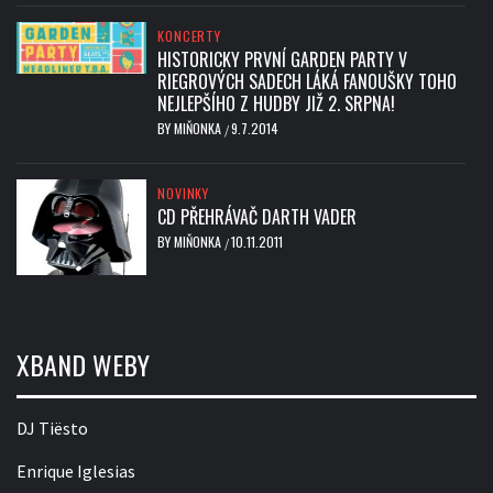
KONCERTY
HISTORICKY PRVNÍ GARDEN PARTY V
RIEGROVÝCH SADECH LÁKÁ FANOUŠKY TOHO
NEJLEPŠÍHO Z HUDBY JIŽ 2. SRPNA!
BY
MIŇONKA
9.7.2014
/
NOVINKY
CD PŘEHRÁVAČ DARTH VADER
BY
MIŇONKA
10.11.2011
/
XBAND WEBY
DJ Tiësto
Enrique Iglesias