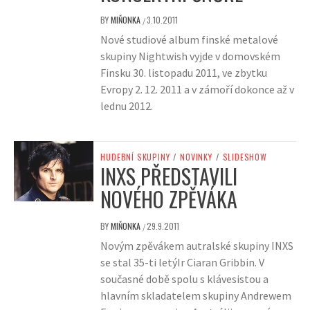
BY
MIŇONKA
3.10.2011
/
Nové studiové album finské metalové
skupiny Nightwish vyjde v domovském
Finsku 30. listopadu 2011, ve zbytku
Evropy 2. 12. 2011 a v zámoří dokonce až v
lednu 2012.
HUDEBNÍ SKUPINY
/
NOVINKY
/
SLIDESHOW
INXS PŘEDSTAVILI
NOVÉHO ZPĚVÁKA
BY
MIŇONKA
29.9.2011
/
Novým zpěvákem autralské skupiny INXS
se stal 35-ti letýIr Ciaran Gribbin. V
současné době spolu s klávesistou a
hlavním skladatelem skupiny Andrewem