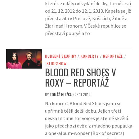
které se udály od vydání desky. Turné trvá
od 21. 12. 2012 do 12. 1. 2013. Kapela se již
představila v Prešově, Košicích, Žilině a
Žiari nad Hronom. V České republice se
představí poprvé a to
HUDEBNÍ SKUPINY
/
KONCERTY
/
REPORTÁŽE
/
SLIDESHOW
BLOOD RED SHOES V
ROXY – REPORTÁŽ
BY
TOMÁŠ HLEŽKA
25.11.2012
/
Na koncert Blood Red Shoes jsem se
upřímně těšil delší dobu. Jejich třetí
deska In time for voices je stejně skvělá
jako předchozí dvě a z mladého poupátka
a one-album-wonder (Box of secrets)