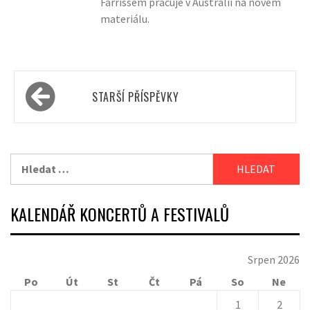
Farrissem pracuje v Austrálii na novém
materiálu.
Navigace
STARŠÍ PŘÍSPĚVKY
pro
příspěvky
Vyhledávání
KALENDÁŘ KONCERTŮ A FESTIVALŮ
Srpen 2026
Po
Út
St
Čt
Pá
So
Ne
1
2