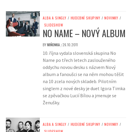
ALBA A SINGLY
/
HUDEBNÍ SKUPINY
/
NOVINKY
/
SLIDESHOW
NO NAME – NOVÝ ALBUM
BY
MIŇONKA
26.10.2011
/
10. října vydala slovenská skupina No
Name po třech letech zaslouženého
oddychu novou desku s názvem Nový
album a fanoušci se na něm mohou těšit
na 10 zcela nových skladeb. Pilotním
singlem z nové desky je duet Igora Timka
se zpěvačkou Lucií Bílou a jmenuje se
Ženušky.
ALBA A SINGLY
/
HUDEBNÍ SKUPINY
/
NOVINKY
/
SLIDESHOW