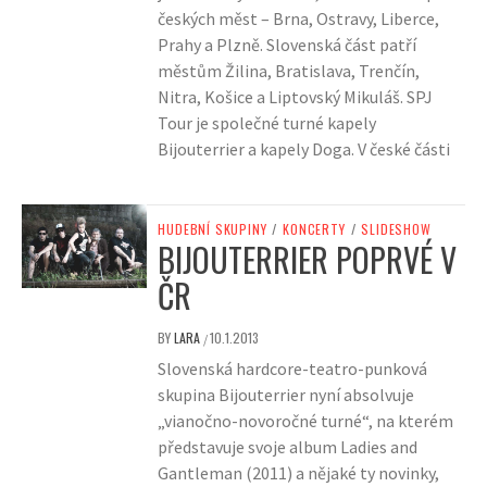
českých měst – Brna, Ostravy, Liberce,
Prahy a Plzně. Slovenská část patří
městům Žilina, Bratislava, Trenčín,
Nitra, Košice a Liptovský Mikuláš. SPJ
Tour je společné turné kapely
Bijouterrier a kapely Doga. V české části
HUDEBNÍ SKUPINY
/
KONCERTY
/
SLIDESHOW
BIJOUTERRIER POPRVÉ V
ČR
BY
LARA
10.1.2013
/
Slovenská hardcore-teatro-punková
skupina Bijouterrier nyní absolvuje
„vianočno-novoročné turné“, na kterém
představuje svoje album Ladies and
Gantleman (2011) a nějaké ty novinky,