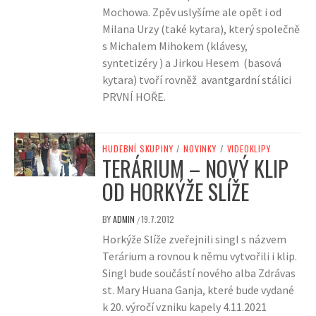
Mochowa. Zpěv uslyšíme ale opět i od
Milana Urzy (také kytara), který společně
s Michalem Mihokem (klávesy,
syntetizéry ) a Jirkou Hesem (basová
kytara) tvoří rovněž avantgardní stálici
PRVNÍ HOŘE.
HUDEBNÍ SKUPINY
/
NOVINKY
/
VIDEOKLIPY
TERÁRIUM – NOVÝ KLIP
OD HORKÝŽE SLÍŽE
BY
ADMIN
19.7.2012
/
Horkýže Slíže zveřejnili singl s názvem
Terárium a rovnou k němu vytvořili i klip.
Singl bude součástí nového alba Zdrávas
st. Mary Huana Ganja, které bude vydané
k 20. výročí vzniku kapely 4.11.2021