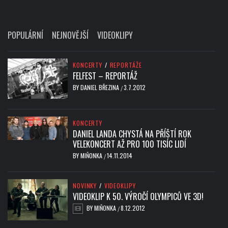
POPULÁRNÍ
NEJNOVĚJŠÍ
VIDEOKLIPY
KONCERTY
/
REPORTÁŽE
FELFEST – REPORTÁŽ
BY
DANIEL BŘEZINA
3.7.2012
/
KONCERTY
DANIEL LANDA CHYSTÁ NA PŘÍŠTÍ ROK
VELEKONCERT AŽ PRO 100 TISÍC LIDÍ
BY
MIŇONKA
14.11.2014
/
NOVINKY
/
VIDEOKLIPY
VIDEOKLIP K 50. VÝROČÍ OLYMPICŮ VE 3D!
BY
MIŇONKA
8.12.2012
/