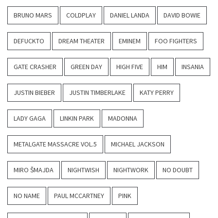
BRUNO MARS
COLDPLAY
DANIEL LANDA
DAVID BOWIE
DEFUCKTO
DREAM THEATER
EMINEM
FOO FIGHTERS
GATE CRASHER
GREEN DAY
HIGH FIVE
HIM
INSANIA
JUSTIN BIEBER
JUSTIN TIMBERLAKE
KATY PERRY
LADY GAGA
LINKIN PARK
MADONNA
METALGATE MASSACRE VOL.5
MICHAEL JACKSON
MIRO ŠMAJDA
NIGHTWISH
NIGHTWORK
NO DOUBT
NO NAME
PAUL MCCARTNEY
PINK