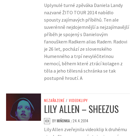
Uplynulé turné zpěváka Daniela Landy
nazvané ŽITO TOUR 2014 nabídlo
spousty zajímavých příběhů. Ten ale
suverénně nejdojemnější a nejzajímavější
příběh je spojený s Danielovým
fanouškem Radkem alias Radem. Radovi
je 26 let, pochází ze slovenského
Humenného a trpí nevyléčitelnou
nemocí, během které ztrácí kolagen z
těla a jeho tělesná schránka se tak
postupně hroutí. A
NEZAŘAZENÉ
/
VIDEOKLIPY
LILY ALLEN – SHEEZUS
BY
MIŇONKA
24.4.2014
/
Lily Allen zveřejnila videoklip k druhému