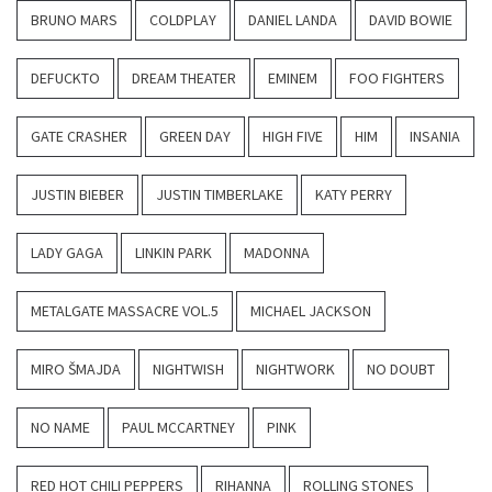
BRUNO MARS
COLDPLAY
DANIEL LANDA
DAVID BOWIE
DEFUCKTO
DREAM THEATER
EMINEM
FOO FIGHTERS
GATE CRASHER
GREEN DAY
HIGH FIVE
HIM
INSANIA
JUSTIN BIEBER
JUSTIN TIMBERLAKE
KATY PERRY
LADY GAGA
LINKIN PARK
MADONNA
METALGATE MASSACRE VOL.5
MICHAEL JACKSON
MIRO ŠMAJDA
NIGHTWISH
NIGHTWORK
NO DOUBT
NO NAME
PAUL MCCARTNEY
PINK
RED HOT CHILI PEPPERS
RIHANNA
ROLLING STONES