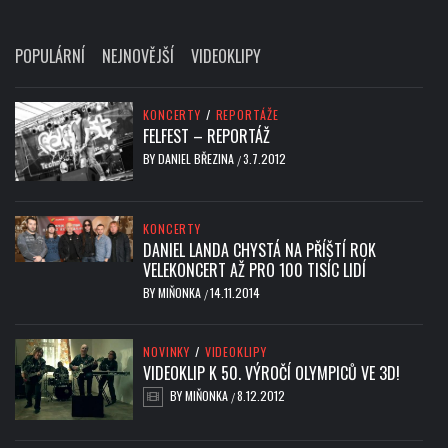
POPULÁRNÍ
NEJNOVĚJŠÍ
VIDEOKLIPY
KONCERTY
/
REPORTÁŽE
FELFEST – REPORTÁŽ
BY
DANIEL BŘEZINA
3.7.2012
/
KONCERTY
DANIEL LANDA CHYSTÁ NA PŘÍŠTÍ ROK
VELEKONCERT AŽ PRO 100 TISÍC LIDÍ
BY
MIŇONKA
14.11.2014
/
NOVINKY
/
VIDEOKLIPY
VIDEOKLIP K 50. VÝROČÍ OLYMPICŮ VE 3D!
BY
MIŇONKA
8.12.2012
/