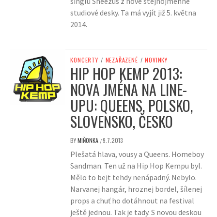
singlu Sheezus z nové stejnojmenné
studiové desky. Ta má vyjít již 5. května
2014.
KONCERTY
/
NEZAŘAZENÉ
/
NOVINKY
HIP HOP KEMP 2013:
NOVA JMÉNA NA LINE-
UPU: QUEENS, POLSKO,
SLOVENSKO, ČESKO
BY
MIŇONKA
9.7.2013
/
Plešatá hlava, vousy a Queens. Homeboy
Sandman. Ten už na Hip Hop Kempu byl.
Mělo to bejt tehdy nenápadný. Nebylo.
Narvanej hangár, hroznej bordel, šílenej
props a chuť ho dotáhnout na festival
ještě jednou. Tak je tady. S novou deskou