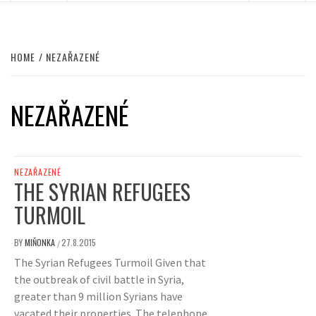
HOME
NEZAŘAZENÉ
NEZAŘAZENÉ
NEZAŘAZENÉ
THE SYRIAN REFUGEES
TURMOIL
BY
MIŇONKA
27.8.2015
/
The Syrian Refugees Turmoil Given that
the outbreak of civil battle in Syria,
greater than 9 million Syrians have
vacated their properties. The telephone