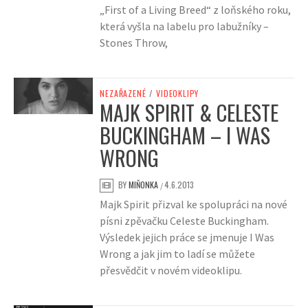
„First of a Living Breed“ z loňského roku,
která vyšla na labelu pro labužníky –
Stones Throw,
NEZAŘAZENÉ
/
VIDEOKLIPY
MAJK SPIRIT & CELESTE
BUCKINGHAM – I WAS
WRONG
BY
MIŇONKA
4.6.2013
/
Majk Spirit přizval ke spolupráci na nové
písni zpěvačku Celeste Buckingham.
Výsledek jejich práce se jmenuje I Was
Wrong a jak jim to ladí se můžete
přesvědčit v novém videoklipu.