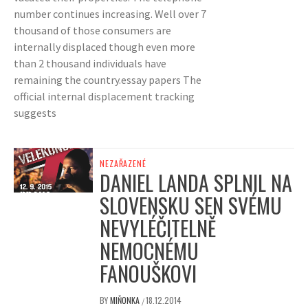
number continues increasing. Well over 7
thousand of those consumers are
internally displaced though even more
than 2 thousand individuals have
remaining the country.essay papers The
official internal displacement tracking
suggests
NEZAŘAZENÉ
DANIEL LANDA SPLNIL NA
SLOVENSKU SEN SVÉMU
NEVYLÉČITELNĚ
NEMOCNÉMU
FANOUŠKOVI
BY
MIŇONKA
18.12.2014
/