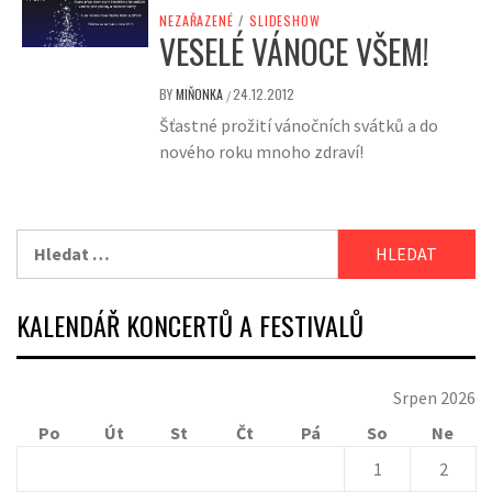
NEZAŘAZENÉ
/
SLIDESHOW
VESELÉ VÁNOCE VŠEM!
BY
MIŇONKA
24.12.2012
/
Šťastné prožití vánočních svátků a do
nového roku mnoho zdraví!
Vyhledávání
KALENDÁŘ KONCERTŮ A FESTIVALŮ
Srpen 2026
Po
Út
St
Čt
Pá
So
Ne
1
2