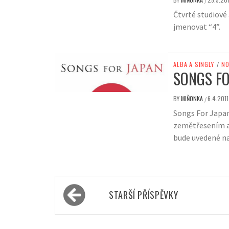
/
Čtvrté studiové
jmenovat “4”.
ALBA A SINGLY
/
NO
SONGS FO
BY
MIŇONKA
6.4.2011
/
Songs For Japa
zemětřesením a 
bude uvedené na
Navigace
STARŠÍ PŘÍSPĚVKY
pro
příspěvky