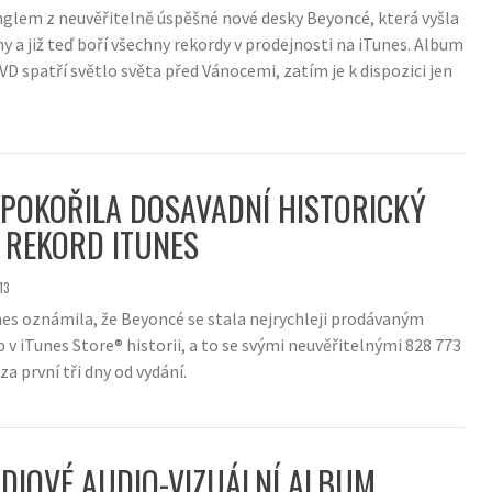
nglem z neuvěřitelně úspěšné nové desky Beyoncé, která vyšla
y a již teď boří všechny rekordy v prodejnosti na iTunes. Album
D spatří světlo světa před Vánocemi, zatím je k dispozici jen
POKOŘILA DOSAVADNÍ HISTORICKÝ
 REKORD ITUNES
13
es oznámila, že Beyoncé se stala nejrychleji prodávaným
v iTunes Store® historii, a to se svými neuvěřitelnými 828 773
a první tři dny od vydání.
DIOVÉ AUDIO-VIZUÁLNÍ ALBUM