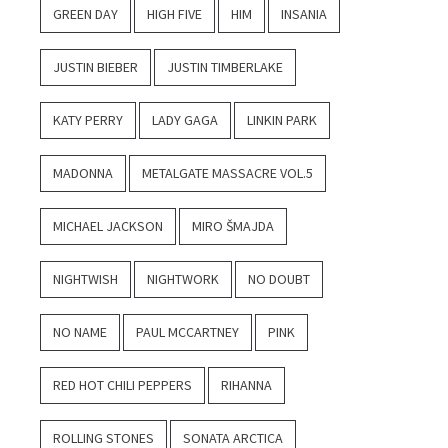
GREEN DAY
HIGH FIVE
HIM
INSANIA
JUSTIN BIEBER
JUSTIN TIMBERLAKE
KATY PERRY
LADY GAGA
LINKIN PARK
MADONNA
METALGATE MASSACRE VOL.5
MICHAEL JACKSON
MIRO ŠMAJDA
NIGHTWISH
NIGHTWORK
NO DOUBT
NO NAME
PAUL MCCARTNEY
PINK
RED HOT CHILI PEPPERS
RIHANNA
ROLLING STONES
SONATA ARCTICA