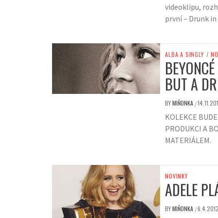
videoklipu, roz
první – Drunk in
ALBA A SINGLY
/
NO
BEYONCÉ 
BUT A D
BY
MIŇONKA
14.11.20
/
KOLEKCE BUDE
PRODUKCI A B
MATERIÁLEM.
NOVINKY
ADELE PL
BY
MIŇONKA
6.4.201
/