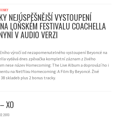
VINKY
KY NEJÚSPĚŠNĚJŠÍ VYSTOUPENÍ
NA LOŇSKÉM FESTIVALU COACHELLA
NYNÍ V AUDIO VERZI
ročního výročí od nezapomenutelného vystoupení Beyoncé na
ella vydává dnes zpěvačka kompletní záznam z živého
um nese název Homecoming: The Live Album a doprovází ho i
entu na Netflixu Homecoming: A Film By Beyoncé. Živé
38 skladeb plus 2 bonus tracky.
– XO
.12.2013