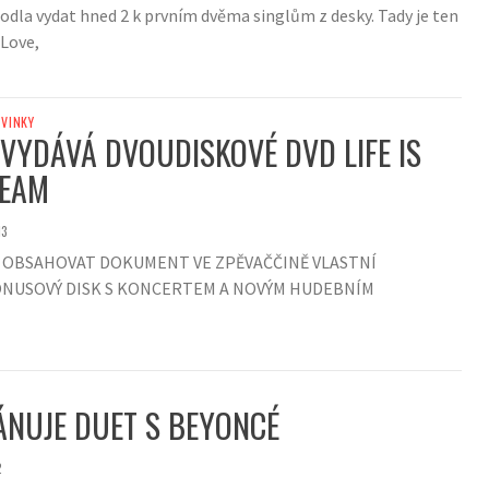
hodla vydat hned 2 k prvním dvěma singlům z desky. Tady je ten
 Love,
VINKY
VYDÁVÁ DVOUDISKOVÉ DVD LIFE IS
REAM
13
 OBSAHOVAT DOKUMENT VE ZPĚVAČČINĚ VLASTNÍ
ONUSOVÝ DISK S KONCERTEM A NOVÝM HUDEBNÍM
ÁNUJE DUET S BEYONCÉ
2