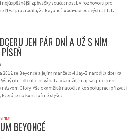
i nejúspěšnější zpěvačky současnosti. V rozhovoru pro
o NRJ prozradila, že Beyoncé obdivuje od svých 11 let.
 DCERU JEN PÁR DNÍ A UŽ S NÍM
 PÍSEŇ
2
na 2012 se Beyoncé a jejím manželovi Jay-Z narodila dcerka
. Pyšný otec dlouho neváhal a okamžitě napsal pro dceru
 názvem Glory. Vše okamžitě natočil a ke spolupráci přizval i
, která je na konci písně slyšet.
VINKY
BUM BEYONCÉ
1