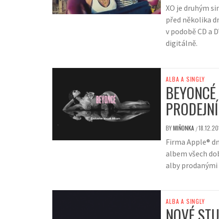
XO je druhým si
před několika dn
v podobě CD a DV
digitálně.
ALBA A SINGLY
BEYONCÉ 
PRODEJNÍ
BY
MIŇONKA
18.12.20
/
Firma Apple® dn
albem všech dob 
alby prodanými z
ALBA A SINGLY
NOVÉ STU