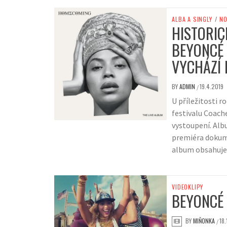
ALBA A SINGLY
/
NO
HISTORIC
BEYONCÉ 
VYCHÁZÍ 
BY
ADMIN
19.4.2019
/
U příležitosti 
festivalu Coach
vystoupení. Alb
premiéra dokum
album obsahuje 
VIDEOKLIPY
BEYONCÉ 
BY
MIŇONKA
18
/