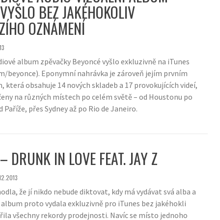
VYŠLO BEZ JAKÉHOKOLIV
ZÍHO OZNÁMENÍ
13
diové album zpěvačky Beyoncé vyšlo exkluzivně na iTunes
m/beyonce). Eponymní nahrávka je zároveň jejím prvním
, která obsahuje 14 nových skladeb a 17 provokujících videí,
čeny na různých místech po celém světě – od Houstonu po
d Paříže, přes Sydney až po Rio de Janeiro.
– DRUNK IN LOVE FEAT. JAY Z
.12.2013
dla, že jí nikdo nebude diktovat, kdy má vydávat svá alba a
é album proto vydala exkluzivně pro iTunes bez jakéhokli
ila všechny rekordy prodejnosti. Navíc se místo jednoho