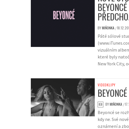
BEYONCÉ 
PŘEDCHO
BY
MIŇONKA
18.12.20
/
Páté sólové stu
(www.iTunes.co
vizuálním albem
které byly nato
New York City, o
VIDEOKLIPY
BEYONCÉ 
BY
MIŇONKA
17
/
Beyoncé se rozho
kdy ne. Své nov
oznámení a zboř