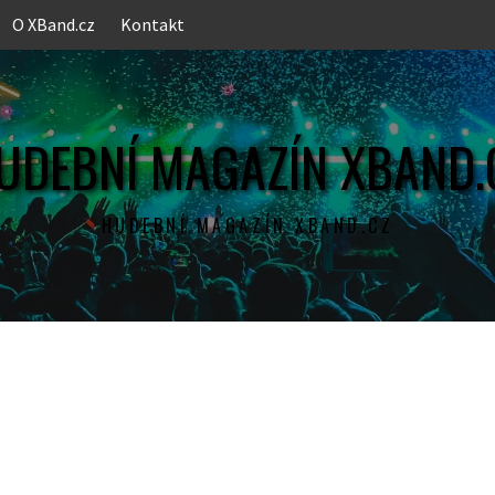
O XBand.cz
Kontakt
UDEBNÍ MAGAZÍN XBAND.
HUDEBNÍ MAGAZÍN XBAND.CZ