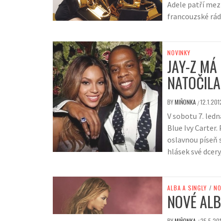
Adele patří mez
francouzské rádi
NOVINKY
JAY-Z MÁ
NATOČILA
BY
MIŇONKA
12.1.201
/
V sobotu 7. led
Blue Ivy Carter
oslavnou píseň s
hlásek své dcery
ALBA A SINGLY
/
NO
NOVÉ AL
BY
MIŇONKA
25.5.201