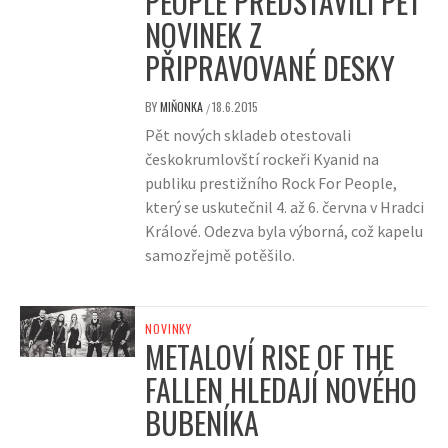
PEOPLE PŘEDSTAVILI PĚT
NOVINEK Z
PŘIPRAVOVANÉ DESKY
BY
MIŇONKA
18.6.2015
/
Pět nových skladeb otestovali
českokrumlovští rockeři Kyanid na
publiku prestižního Rock For People,
který se uskutečnil 4. až 6. června v Hradci
Králové. Odezva byla výborná, což kapelu
samozřejmě potěšilo.
NOVINKY
METALOVÍ RISE OF THE
FALLEN HLEDAJÍ NOVÉHO
BUBENÍKA