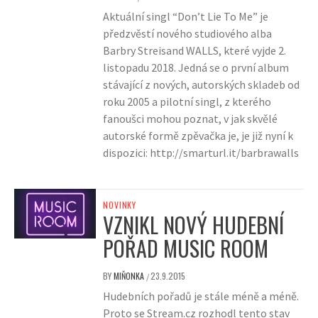
Aktuální singl “Don’t Lie To Me” je
předzvěstí nového studiového alba
Barbry Streisand WALLS, které vyjde 2.
listopadu 2018. Jedná se o první album
stávající z nových, autorských skladeb od
roku 2005 a pilotní singl, z kterého
fanoušci mohou poznat, v jak skvělé
autorské formě zpěvačka je, je již nyní k
dispozici: http://smarturl.it/barbrawalls
NOVINKY
VZNIKL NOVÝ HUDEBNÍ
POŘAD MUSIC ROOM
BY
MIŇONKA
23.9.2015
/
Hudebních pořadů je stále méně a méně.
Proto se Stream.cz rozhodl tento stav