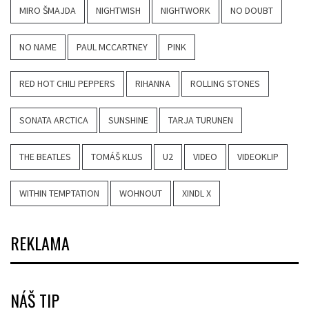
MIRO ŠMAJDA
NIGHTWISH
NIGHTWORK
NO DOUBT
NO NAME
PAUL MCCARTNEY
PINK
RED HOT CHILI PEPPERS
RIHANNA
ROLLING STONES
SONATA ARCTICA
SUNSHINE
TARJA TURUNEN
THE BEATLES
TOMÁŠ KLUS
U2
VIDEO
VIDEOKLIP
WITHIN TEMPTATION
WOHNOUT
XINDL X
REKLAMA
NÁŠ TIP