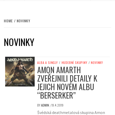
HOME
NOVINKY
NOVINKY
ALBA A SINGLY
/
HUDEBNÍ SKUPINY
/
NOVINKY
AMON AMARTH
ZVEŘEJNILI DETAILY K
JEJICH NOVÉM ALBU
“BERSERKER”
BY
ADMIN
19.4.2019
/
Švédská deathmetalová skupina Amon