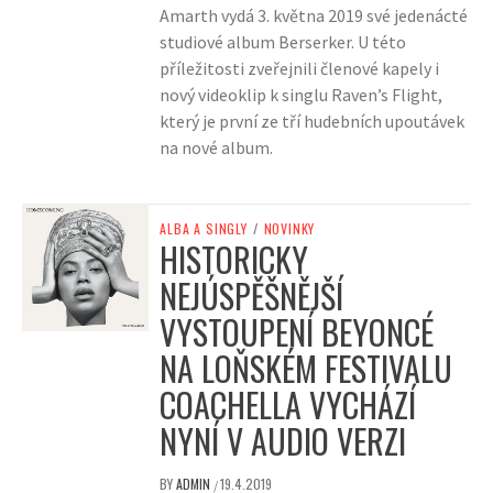
Amarth vydá 3. května 2019 své jedenácté
studiové album Berserker. U této
příležitosti zveřejnili členové kapely i
nový videoklip k singlu Raven’s Flight,
který je první ze tří hudebních upoutávek
na nové album.
ALBA A SINGLY
/
NOVINKY
HISTORICKY
NEJÚSPĚŠNĚJŠÍ
VYSTOUPENÍ BEYONCÉ
NA LOŇSKÉM FESTIVALU
COACHELLA VYCHÁZÍ
NYNÍ V AUDIO VERZI
BY
ADMIN
19.4.2019
/