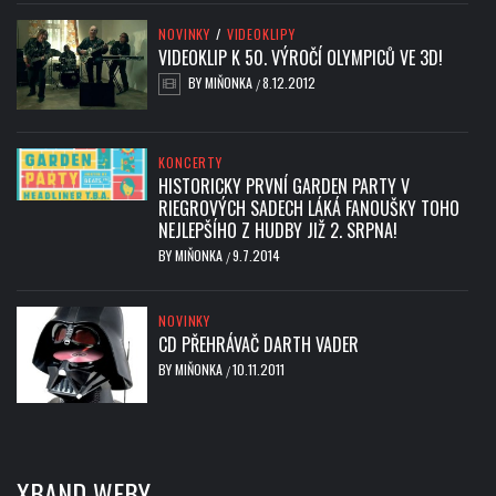
NOVINKY
/
VIDEOKLIPY
VIDEOKLIP K 50. VÝROČÍ OLYMPICŮ VE 3D!
BY
MIŇONKA
8.12.2012
/
KONCERTY
HISTORICKY PRVNÍ GARDEN PARTY V
RIEGROVÝCH SADECH LÁKÁ FANOUŠKY TOHO
NEJLEPŠÍHO Z HUDBY JIŽ 2. SRPNA!
BY
MIŇONKA
9.7.2014
/
NOVINKY
CD PŘEHRÁVAČ DARTH VADER
BY
MIŇONKA
10.11.2011
/
XBAND WEBY