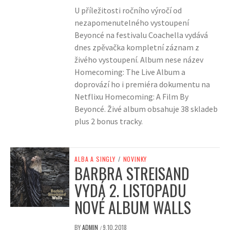
U příležitosti ročního výročí od
nezapomenutelného vystoupení
Beyoncé na festivalu Coachella vydává
dnes zpěvačka kompletní záznam z
živého vystoupení. Album nese název
Homecoming: The Live Album a
doprovází ho i premiéra dokumentu na
Netflixu Homecoming: A Film By
Beyoncé. Živé album obsahuje 38 skladeb
plus 2 bonus tracky.
ALBA A SINGLY
/
NOVINKY
BARBRA STREISAND
VYDÁ 2. LISTOPADU
NOVÉ ALBUM WALLS
BY
ADMIN
9.10.2018
/