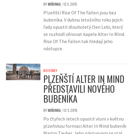
BY
MIŇONKA
13.5.2015
/
Plzeňští Rise Of The Fallen jsou bez
bubeníka. V dubnu letošního roku jejich
řady opustil dlouholetý člen Lebi, který
se rozhodl věnovat kapele Alter In Mind.
Rise Of The Fallen tak hledají jeho
nástupce.
NOVINKY
PLZEŇŠTÍ ALTER IN MIND
PŘEDSTAVILI NOVÉHO
BUBENÍKA
BY
MIŇONKA
12.5.2015
/
Po čtyřech letech opustil vloni v květnu
plzeňskou formaci Alter In Mind bubeník
Martin Tauber. Jeho nástupcem se stal