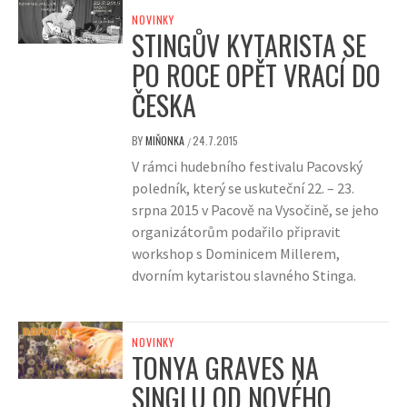
NOVINKY
STINGŮV KYTARISTA SE
PO ROCE OPĚT VRACÍ DO
ČESKA
BY
MIŇONKA
24.7.2015
/
V rámci hudebního festivalu Pacovský
poledník, který se uskuteční 22. – 23.
srpna 2015 v Pacově na Vysočině, se jeho
organizátorům podařilo připravit
workshop s Dominicem Millerem,
dvorním kytaristou slavného Stinga.
NOVINKY
TONYA GRAVES NA
SINGLU OD NOVÉHO