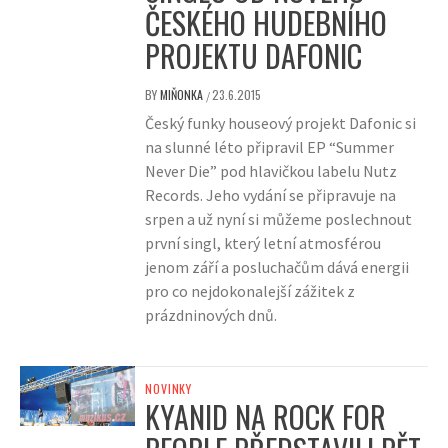
ČESKÉHO HUDEBNÍHO
PROJEKTU DAFONIC
BY
MIŇONKA
23.6.2015
/
Český funky houseový projekt Dafonic si
na slunné léto připravil EP “Summer
Never Die” pod hlavičkou labelu Nutz
Records. Jeho vydání se připravuje na
srpen a už nyní si můžeme poslechnout
první singl, který letní atmosférou
jenom září a posluchačům dává energii
pro co nejdokonalejší zážitek z
prázdninových dnů.
NOVINKY
KYANID NA ROCK FOR