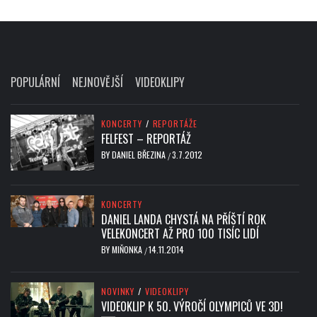
POPULÁRNÍ
NEJNOVĚJŠÍ
VIDEOKLIPY
KONCERTY
/
REPORTÁŽE
FELFEST – REPORTÁŽ
BY
DANIEL BŘEZINA
3.7.2012
/
KONCERTY
DANIEL LANDA CHYSTÁ NA PŘÍŠTÍ ROK
VELEKONCERT AŽ PRO 100 TISÍC LIDÍ
BY
MIŇONKA
14.11.2014
/
NOVINKY
/
VIDEOKLIPY
VIDEOKLIP K 50. VÝROČÍ OLYMPICŮ VE 3D!