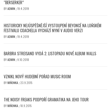
“BERSERKER”
BY
ADMIN
19.4.2019
/
HISTORICKY NEJÚSPĚŠNĚJŠÍ VYSTOUPENÍ BEYONCÉ NA LOŇSKÉM
FESTIVALU COACHELLA VYCHÁZÍ NYNÍ V AUDIO VERZI
BY
ADMIN
19.4.2019
/
BARBRA STREISAND VYDÁ 2. LISTOPADU NOVÉ ALBUM WALLS
BY
ADMIN
9.10.2018
/
VZNIKL NOVÝ HUDEBNÍ POŘAD MUSIC ROOM
BY
MIŇONKA
23.9.2015
/
THE NOISY FREAKS PODPOŘÍ GRAMATIKA NA JEHO TOUR
BY
MIŇONKA
18.9.2015
/