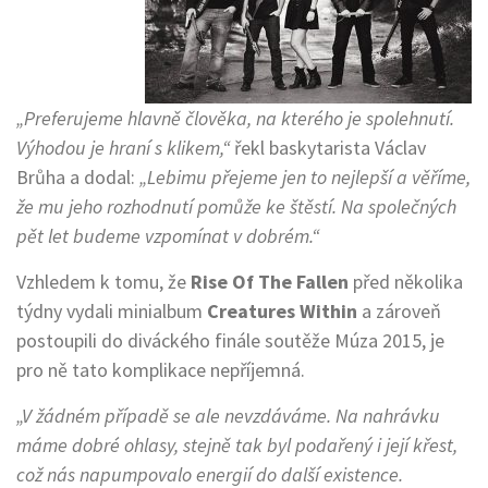
„Preferujeme hlavně člověka, na kterého je spolehnutí.
Výhodou je hraní s klikem,“
řekl baskytarista Václav
Brůha a dodal:
„Lebimu přejeme jen to nejlepší a věříme,
že mu jeho rozhodnutí pomůže ke štěstí. Na společných
pět let budeme vzpomínat v dobrém.“
Vzhledem k tomu, že
Rise Of The Fallen
před několika
týdny vydali minialbum
Creatures Within
a zároveň
postoupili do diváckého finále soutěže Múza 2015, je
pro ně tato komplikace nepříjemná.
„V žádném případě se ale nevzdáváme. Na nahrávku
máme dobré ohlasy, stejně tak byl podařený i její křest,
což nás napumpovalo energií do další existence.