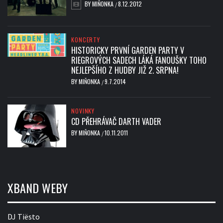
BY
MIŇONKA
8.12.2012
/
KONCERTY
HISTORICKY PRVNÍ GARDEN PARTY V
RIEGROVÝCH SADECH LÁKÁ FANOUŠKY TOHO
NEJLEPŠÍHO Z HUDBY JIŽ 2. SRPNA!
BY
MIŇONKA
9.7.2014
/
NOVINKY
CD PŘEHRÁVAČ DARTH VADER
BY
MIŇONKA
10.11.2011
/
XBAND WEBY
DJ Tiësto