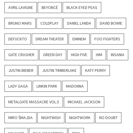
AVRIL LAVIGNE
BEYONCÉ
BLACK EYED PEAS
BRUNO MARS
COLDPLAY
DANIEL LANDA
DAVID BOWIE
DEFUCKTO
DREAM THEATER
EMINEM
FOO FIGHTERS
GATE CRASHER
GREEN DAY
HIGH FIVE
HIM
INSANIA
JUSTIN BIEBER
JUSTIN TIMBERLAKE
KATY PERRY
LADY GAGA
LINKIN PARK
MADONNA
METALGATE MASSACRE VOL.5
MICHAEL JACKSON
MIRO ŠMAJDA
NIGHTWISH
NIGHTWORK
NO DOUBT