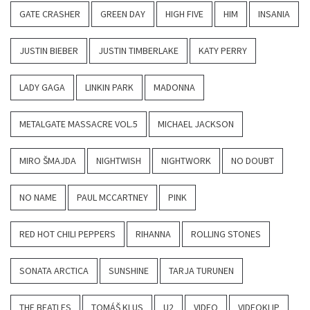
GATE CRASHER
GREEN DAY
HIGH FIVE
HIM
INSANIA
JUSTIN BIEBER
JUSTIN TIMBERLAKE
KATY PERRY
LADY GAGA
LINKIN PARK
MADONNA
METALGATE MASSACRE VOL.5
MICHAEL JACKSON
MIRO ŠMAJDA
NIGHTWISH
NIGHTWORK
NO DOUBT
NO NAME
PAUL MCCARTNEY
PINK
RED HOT CHILI PEPPERS
RIHANNA
ROLLING STONES
SONATA ARCTICA
SUNSHINE
TARJA TURUNEN
THE BEATLES
TOMÁŠ KLUS
U2
VIDEO
VIDEOKLIP