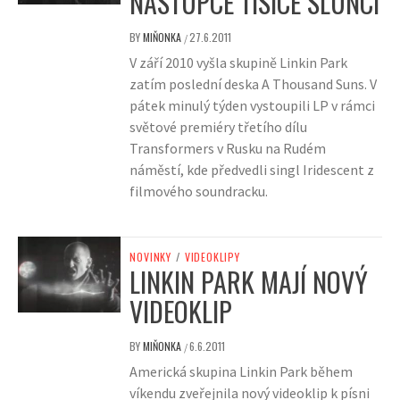
NÁSTUPCE TISÍCE SLUNCÍ
BY
MIŇONKA
27.6.2011
/
V září 2010 vyšla skupině Linkin Park
zatím poslední deska A Thousand Suns. V
pátek minulý týden vystoupili LP v rámci
světové premiéry třetího dílu
Transformers v Rusku na Rudém
náměstí, kde předvedli singl Iridescent z
filmového soundracku.
NOVINKY
/
VIDEOKLIPY
LINKIN PARK MAJÍ NOVÝ
VIDEOKLIP
BY
MIŇONKA
6.6.2011
/
Americká skupina Linkin Park během
víkendu zveřejnila nový videoklip k písni