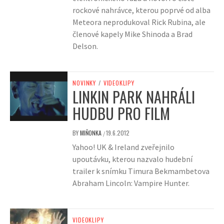
rockové nahrávce, kterou poprvé od alba
Meteora neprodukoval Rick Rubina, ale
členové kapely Mike Shinoda a Brad
Delson.
NOVINKY
/
VIDEOKLIPY
LINKIN PARK NAHRÁLI
HUDBU PRO FILM
BY
MIŇONKA
19.6.2012
/
Yahoo! UK & Ireland zveřejnilo
upoutávku, kterou nazvalo hudební
trailer k snímku Timura Bekmambetova
Abraham Lincoln: Vampire Hunter.
VIDEOKLIPY