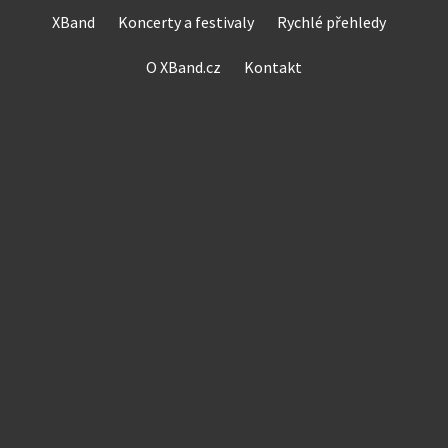
Skip
XBand
Koncerty a festivaly
Rychlé přehledy
to
content
O XBand.cz
Kontakt