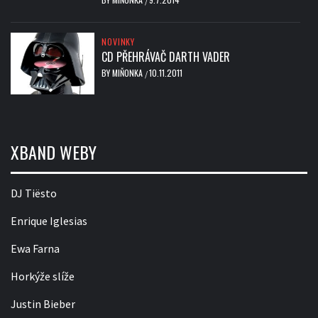
/
NOVINKY
CD PŘEHRÁVAČ DARTH VADER
BY
MIŇONKA
10.11.2011
/
XBAND WEBY
DJ Tiësto
Enrique Iglesias
Ewa Farna
Horkýže slíže
Justin Bieber