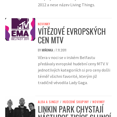
2012 a nese název Living Things.
NOVINKY
VÍTĚZOVÉ EVROPSKÝCH
CEN MTV
BY
MIŇONKA
7.11.2011
/
Včera v noci se v irském Belfastu
předávaly evropské hudební ceny MTV. V
jednotlivých kategoriích si pro ceny došli
téměř všichni favorité, kterým již
tradičně vévodila Lady Gaga.
ALBA A SINGLY
/
HUDEBNÍ SKUPINY
/
NOVINKY
LINKIN PARK CHYSTAJÍ