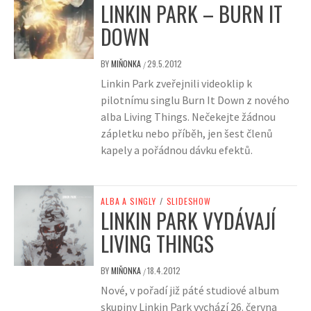
LINKIN PARK – BURN IT
DOWN
BY
MIŇONKA
29.5.2012
/
Linkin Park zveřejnili videoklip k
pilotnímu singlu Burn It Down z nového
alba Living Things. Nečekejte žádnou
zápletku nebo příběh, jen šest členů
kapely a pořádnou dávku efektů.
ALBA A SINGLY
/
SLIDESHOW
LINKIN PARK VYDÁVAJÍ
LIVING THINGS
BY
MIŇONKA
18.4.2012
/
Nové, v pořadí již páté studiové album
skupiny Linkin Park vychází 26. června