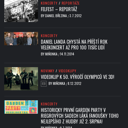
KONCERTY
/
REPORTÁŽE
FELFEST – REPORTÁŽ
BY
DANIEL BŘEZINA
3.7.2012
/
KONCERTY
DANIEL LANDA CHYSTÁ NA PŘÍŠTÍ ROK
VELEKONCERT AŽ PRO 100 TISÍC LIDÍ
BY
MIŇONKA
14.11.2014
/
NOVINKY
/
VIDEOKLIPY
VIDEOKLIP K 50. VÝROČÍ OLYMPICŮ VE 3D!
BY
MIŇONKA
8.12.2012
/
KONCERTY
HISTORICKY PRVNÍ GARDEN PARTY V
RIEGROVÝCH SADECH LÁKÁ FANOUŠKY TOHO
NEJLEPŠÍHO Z HUDBY JIŽ 2. SRPNA!
BY
MIŇONKA
9.7.2014