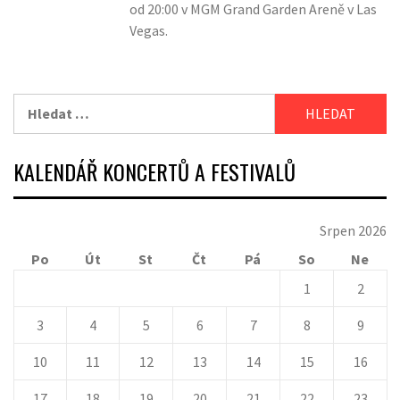
od 20:00 v MGM Grand Garden Areně v Las
Vegas.
Vyhledávání
KALENDÁŘ KONCERTŮ A FESTIVALŮ
Srpen 2026
Po
Út
St
Čt
Pá
So
Ne
1
2
3
4
5
6
7
8
9
10
11
12
13
14
15
16
17
18
19
20
21
22
23