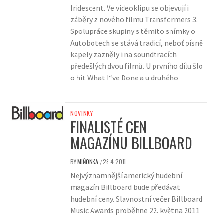
Iridescent. Ve videoklipu se objevují i
záběry z nového filmu Transformers 3.
Spolupráce skupiny s těmito snímky o
Autobotech se stává tradicí, neboť písně
kapely zazněly i na soundtracích
předešlých dvou filmů. U prvního dílu šlo
o hit What I“ve Done a u druhého
NOVINKY
FINALISTÉ CEN
MAGAZÍNU BILLBOARD
BY
MIŇONKA
28.4.2011
/
Nejvýznamnější americký hudební
magazín Billboard bude předávat
hudební ceny. Slavnostní večer Billboard
Music Awards proběhne 22. května 2011