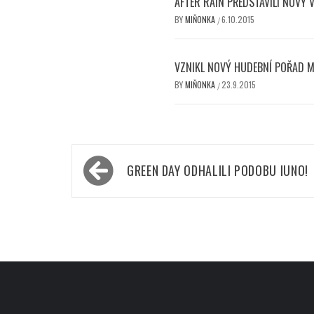
AFTER RAIN PŘEDSTAVILI NOVÝ 
BY
MIŇONKA
6.10.2015
/
VZNIKL NOVÝ HUDEBNÍ POŘAD 
BY
MIŇONKA
23.9.2015
/
Navigace
GREEN DAY ODHALILI PODOBU IUNO!
pro
příspěvek