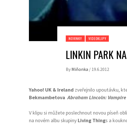
NOVINKY
VIDEOKLIPY
LINKIN PARK N
By
Miňonka
/
19.6.2012
Yahoo! UK & Ireland
zveřejnilo upoutávku, kt
Bekmambetova
Abraham Lincoln: Vampire
V klipu si můžete poslechnout novou píseň ob
na novém albu skupiny
Living Thing
s a koukno