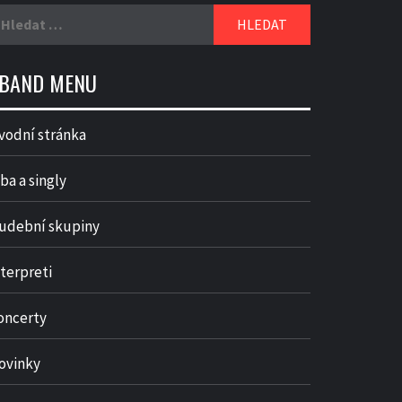
yhledávání
BAND MENU
vodní stránka
ba a singly
udební skupiny
nterpreti
oncerty
ovinky