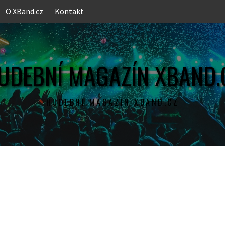
O XBand.cz
Kontakt
UDEBNÍ MAGAZÍN XBAND.
HUDEBNÍ MAGAZÍN XBAND.CZ