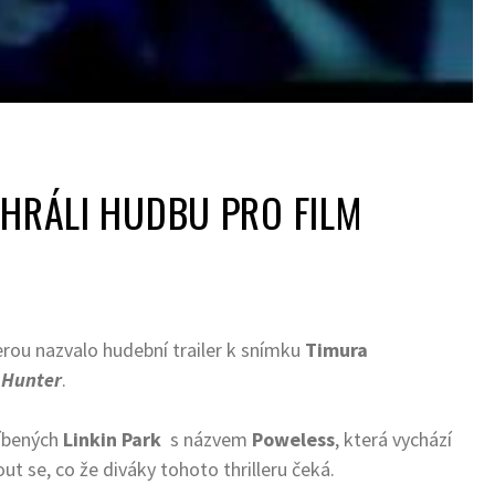
AHRÁLI HUDBU PRO FILM
erou nazvalo hudební trailer k snímku
Timura
 Hunter
.
líbených
Linkin Park
s názvem
Poweless
, která vychází
ut se, co že diváky tohoto thrilleru čeká.