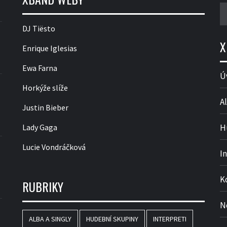
V
DJ Tiësto
X
Enrique Iglesias
Ewa Farna
Ú
Horkýže slíže
Al
Justin Bieber
Lady Gaga
H
Lucie Vondráčková
I
K
RUBRIKY
N
ALBA A SINGLY
HUDEBNÍ SKUPINY
INTERPRETI