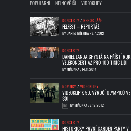
POPULÁRNÍ
NEJNOVĚJŠÍ
VIDEOKLIPY
KONCERTY
/
REPORTÁŽE
FELFEST – REPORTÁŽ
BY
DANIEL BŘEZINA
3.7.2012
/
KONCERTY
DANIEL LANDA CHYSTÁ NA PŘÍŠTÍ ROK
VELEKONCERT AŽ PRO 100 TISÍC LIDÍ
BY
MIŇONKA
14.11.2014
/
NOVINKY
/
VIDEOKLIPY
VIDEOKLIP K 50. VÝROČÍ OLYMPICŮ VE
3D!
BY
MIŇONKA
8.12.2012
/
KONCERTY
HISTORICKY PRVNÍ GARDEN PARTY V