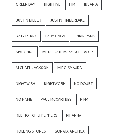
GREEN DAY
HIGH FIVE
HIM
INSANIA
JUSTIN BIEBER
JUSTIN TIMBERLAKE
KATY PERRY
LADY GAGA
LINKIN PARK
MADONNA
METALGATE MASSACRE VOL.5
MICHAEL JACKSON
MIRO ŠMAJDA
NIGHTWISH
NIGHTWORK
NO DOUBT
NO NAME
PAUL MCCARTNEY
PINK
RED HOT CHILI PEPPERS
RIHANNA
ROLLING STONES
SONATA ARCTICA