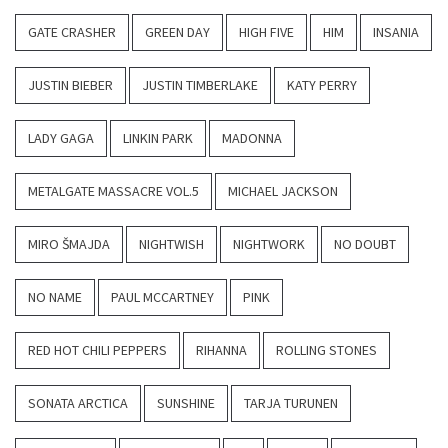
GATE CRASHER
GREEN DAY
HIGH FIVE
HIM
INSANIA
JUSTIN BIEBER
JUSTIN TIMBERLAKE
KATY PERRY
LADY GAGA
LINKIN PARK
MADONNA
METALGATE MASSACRE VOL.5
MICHAEL JACKSON
MIRO ŠMAJDA
NIGHTWISH
NIGHTWORK
NO DOUBT
NO NAME
PAUL MCCARTNEY
PINK
RED HOT CHILI PEPPERS
RIHANNA
ROLLING STONES
SONATA ARCTICA
SUNSHINE
TARJA TURUNEN