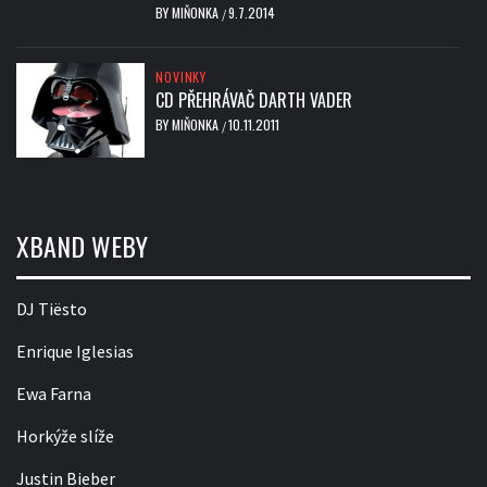
BY
MIŇONKA
9.7.2014
/
NOVINKY
CD PŘEHRÁVAČ DARTH VADER
BY
MIŇONKA
10.11.2011
/
XBAND WEBY
DJ Tiësto
Enrique Iglesias
Ewa Farna
Horkýže slíže
Justin Bieber