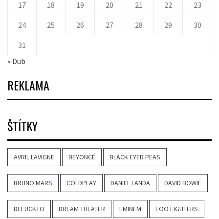
17
18
19
20
21
22
23
24
25
26
27
28
29
30
31
« Dub
REKLAMA
ŠTÍTKY
AVRIL LAVIGNE
BEYONCÉ
BLACK EYED PEAS
BRUNO MARS
COLDPLAY
DANIEL LANDA
DAVID BOWIE
DEFUCKTO
DREAM THEATER
EMINEM
FOO FIGHTERS