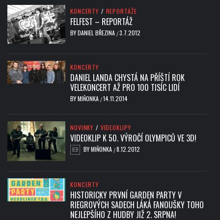
KONCERTY
/
REPORTÁŽE
FELFEST – REPORTÁŽ
BY
DANIEL BŘEZINA
3.7.2012
/
KONCERTY
DANIEL LANDA CHYSTÁ NA PŘÍŠTÍ ROK
VELEKONCERT AŽ PRO 100 TISÍC LIDÍ
BY
MIŇONKA
14.11.2014
/
NOVINKY
/
VIDEOKLIPY
VIDEOKLIP K 50. VÝROČÍ OLYMPICŮ VE 3D!
BY
MIŇONKA
8.12.2012
/
KONCERTY
HISTORICKY PRVNÍ GARDEN PARTY V
RIEGROVÝCH SADECH LÁKÁ FANOUŠKY TOHO
NEJLEPŠÍHO Z HUDBY JIŽ 2. SRPNA!