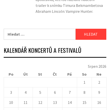
trailer k snímku Timura Bekmambetova
Abraham Lincoln: Vampire Hunter.
Vyhledávání
KALENDÁŘ KONCERTŮ A FESTIVALŮ
Srpen 2026
Po
Út
St
Čt
Pá
So
Ne
1
2
3
4
5
6
7
8
9
10
11
12
13
14
15
16