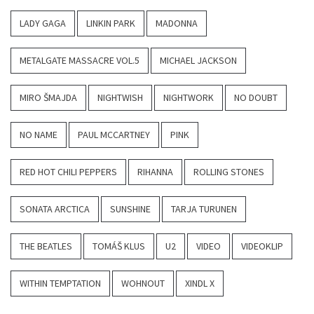
LADY GAGA
LINKIN PARK
MADONNA
METALGATE MASSACRE VOL.5
MICHAEL JACKSON
MIRO ŠMAJDA
NIGHTWISH
NIGHTWORK
NO DOUBT
NO NAME
PAUL MCCARTNEY
PINK
RED HOT CHILI PEPPERS
RIHANNA
ROLLING STONES
SONATA ARCTICA
SUNSHINE
TARJA TURUNEN
THE BEATLES
TOMÁŠ KLUS
U2
VIDEO
VIDEOKLIP
WITHIN TEMPTATION
WOHNOUT
XINDL X