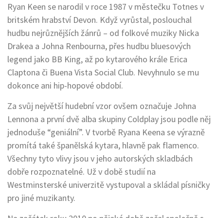
Ryan Keen se narodil v roce 1987 v městečku Totnes v
britském hrabství Devon. Když vyrůstal, poslouchal
hudbu nejrůznějších žánrů – od folkové muziky Nicka
Drakea a Johna Renbourna, přes hudbu bluesových
legend jako BB King, až po kytarového krále Erica
Claptona či Buena Vista Social Club. Nevyhnulo se mu
dokonce ani hip-hopové období.
Za svůj největší hudební vzor ovšem označuje Johna
Lennona a první dvě alba skupiny Coldplay jsou podle něj
jednoduše “geniální”. V tvorbě Ryana Keena se výrazně
promítá také španělská kytara, hlavně pak flamenco.
Všechny tyto vlivy jsou v jeho autorských skladbách
dobře rozpoznatelné. Už v době studií na
Westminsterské univerzitě vystupoval a skládal písničky
pro jiné muzikanty.