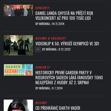
KONCERTY
DANIEL LANDA CHYSTÁ NA PŘÍŠTÍ ROK
VELEKONCERT AŽ PRO 100 TISÍC LIDÍ
BY
MIŇONKA
14.11.2014
/
NOVINKY
/
VIDEOKLIPY
VIDEOKLIP K 50. VÝROČÍ OLYMPICŮ VE 3D!
BY
MIŇONKA
8.12.2012
/
KONCERTY
HISTORICKY PRVNÍ GARDEN PARTY V
RIEGROVÝCH SADECH LÁKÁ FANOUŠKY TOHO
NEJLEPŠÍHO Z HUDBY JIŽ 2. SRPNA!
BY
MIŇONKA
9.7.2014
/
NOVINKY
CD PŘEHRÁVAČ DARTH VADER