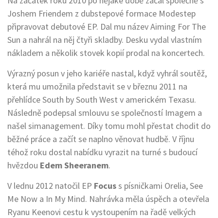
Na začátek roku 2010 po nějaké době začal společně s
Joshem Friendem z dubstepové formace Modestep
připravovat debutové EP. Dal mu název Aiming For The
Sun a nahrál na něj čtyři skladby. Desku vydal vlastním
nákladem a několik stovek kopií prodal na koncertech.
Výrazný posun v jeho kariéře nastal, když vyhrál soutěž,
která mu umožnila představit se v březnu 2011 na
přehlídce South by South West v americkém Texasu.
Následně podepsal smlouvu se společností Imagem a
našel simanagement. Díky tomu mohl přestat chodit do
běžné práce a začít se naplno věnovat hudbě. V říjnu
téhož roku dostal nabídku vyrazit na turné s budoucí
hvězdou
Edem Sheeranem
.
V lednu 2012 natočil EP
Focus
s písničkami Orelia, See
Me Now a In My Mind. Nahrávka měla úspěch a otevřela
Ryanu Keenovi cestu k vystoupením na řadě velkých