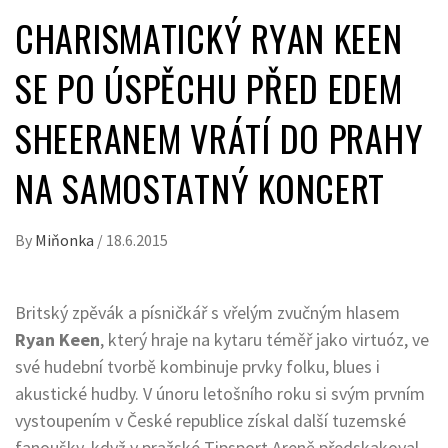
CHARISMATICKÝ RYAN KEEN
SE PO ÚSPĚCHU PŘED EDEM
SHEERANEM VRÁTÍ DO PRAHY
NA SAMOSTATNÝ KONCERT
By
Miňonka
/
18.6.2015
Britský zpěvák a písničkář s vřelým zvučným hlasem
Ryan Keen
, který hraje na kytaru téměř jako virtuóz, ve
své hudební tvorbě kombinuje prvky folku, blues i
akustické hudby. V únoru letošního roku si svým prvním
vystoupením v České republice získal další tuzemské
fanoušky, když v pražské Tipsport Areně předskakoval