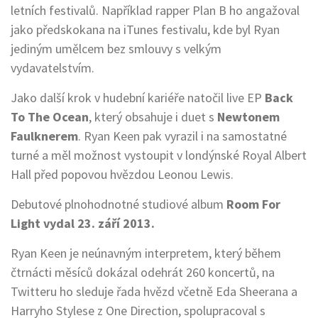
letních festivalů. Například rapper Plan B ho angažoval
jako předskokana na iTunes festivalu, kde byl Ryan
jediným umělcem bez smlouvy s velkým
vydavatelstvím.
Jako další krok v hudební kariéře natočil live EP
Back
To The Ocean
, který obsahuje i duet s
Newtonem
Faulknerem
. Ryan Keen pak vyrazil i na samostatné
turné a měl možnost vystoupit v londýnské Royal Albert
Hall před popovou hvězdou Leonou Lewis.
Debutové plnohodnotné studiové album
Room For
Light vydal 23. září 2013.
Ryan Keen je neúnavným interpretem, který během
čtrnácti měsíců dokázal odehrát 260 koncertů, na
Twitteru ho sleduje řada hvězd včetně Eda Sheerana a
Harryho Stylese z One Direction, spolupracoval s