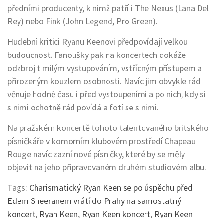
předními producenty, k nimž patří i The Nexus (Lana Del
Rey) nebo Fink (John Legend, Pro Green).
Hudební kritici Ryanu Keenovi předpovídají velkou
budoucnost. Fanoušky pak na koncertech dokáže
odzbrojit milým vystupováním, vstřícným přístupem a
přirozeným kouzlem osobnosti. Navíc jim obvykle rád
věnuje hodně času i před vystoupeními a po nich, kdy si
s nimi ochotně rád povídá a fotí se s nimi.
Na pražském koncertě tohoto talentovaného britského
písničkáře v komorním klubovém prostředí Chapeau
Rouge navíc zazní nové písničky, které by se měly
objevit na jeho připravovaném druhém studiovém albu.
Tags:
Charismatický Ryan Keen se po úspěchu před
Edem Sheeranem vrátí do Prahy na samostatný
koncert
,
Ryan Keen
,
Ryan Keen koncert
,
Ryan Keen