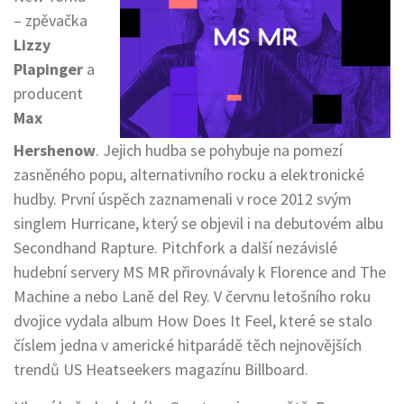
– zpěvačka
Lizzy
Plapinger
a
producent
Max
Hershenow
. Jejich hudba se pohybuje na pomezí
zasněného popu, alternativního rocku a elektronické
hudby. První úspěch zaznamenali v roce 2012 svým
singlem Hurricane, který se objevil i na debutovém albu
Secondhand Rapture. Pitchfork a další nezávislé
hudební servery MS MR přirovnávaly k Florence and The
Machine a nebo Laně del Rey. V červnu letošního roku
dvojice vydala album How Does It Feel, které se stalo
číslem jedna v americké hitparádě těch nejnovějších
trendů US Heatseekers magazínu Billboard.