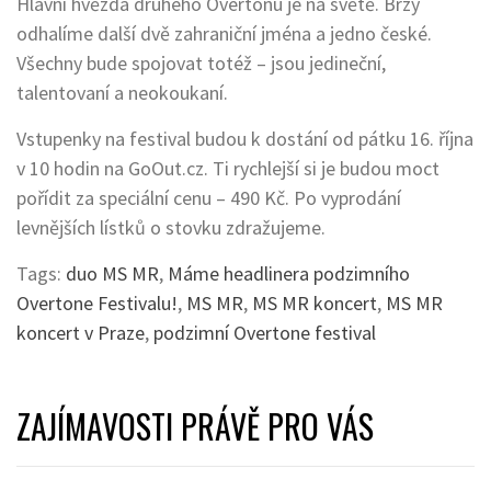
Hlavní hvězda druhého Overtonu je na světě. Brzy
odhalíme další dvě zahraniční jména a jedno české.
Všechny bude spojovat totéž – jsou jedineční,
talentovaní a neokoukaní.
Vstupenky na festival budou k dostání od pátku 16. října
v 10 hodin na GoOut.cz. Ti rychlejší si je budou moct
pořídit za speciální cenu – 490 Kč. Po vyprodání
levnějších lístků o stovku zdražujeme.
Tags:
duo MS MR
,
Máme headlinera podzimního
Overtone Festivalu!
,
MS MR
,
MS MR koncert
,
MS MR
koncert v Praze
,
podzimní Overtone festival
ZAJÍMAVOSTI PRÁVĚ PRO VÁS