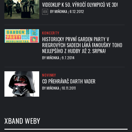
VIDEOKLIP K 50. VÝROČÍ OLYMPICŮ VE 3D!
BY
MIŇONKA
8.12.2012
/
KONCERTY
HISTORICKY PRVNÍ GARDEN PARTY V
RIEGROVÝCH SADECH LÁKÁ FANOUŠKY TOHO
NEJLEPŠÍHO Z HUDBY JIŽ 2. SRPNA!
BY
MIŇONKA
9.7.2014
/
NOVINKY
CD PŘEHRÁVAČ DARTH VADER
BY
MIŇONKA
10.11.2011
/
XBAND WEBY