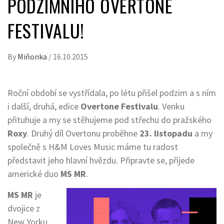
PODZIMNÍHO OVERTONE
FESTIVALU!
By
Miňonka
/
16.10.2015
Roční období se vystřídala, po létu přišel podzim a s ním
i další, druhá, edice
Overtone Festivalu
. Venku
přituhuje a my se stěhujeme pod střechu do pražského
Roxy
. Druhý díl Overtonu proběhne
23. listopadu
a my
společně s H&M Loves Music máme tu radost
představit jeho hlavní hvězdu. Připravte se, přijede
americké duo
MS MR
.
MS MR
je
dvojice z
New Yorku