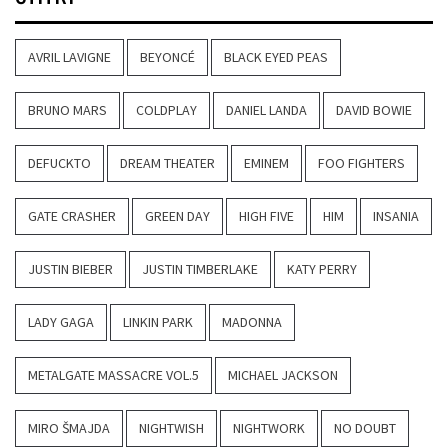
AVRIL LAVIGNE
BEYONCÉ
BLACK EYED PEAS
BRUNO MARS
COLDPLAY
DANIEL LANDA
DAVID BOWIE
DEFUCKTO
DREAM THEATER
EMINEM
FOO FIGHTERS
GATE CRASHER
GREEN DAY
HIGH FIVE
HIM
INSANIA
JUSTIN BIEBER
JUSTIN TIMBERLAKE
KATY PERRY
LADY GAGA
LINKIN PARK
MADONNA
METALGATE MASSACRE VOL.5
MICHAEL JACKSON
MIRO ŠMAJDA
NIGHTWISH
NIGHTWORK
NO DOUBT