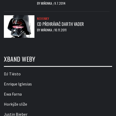
BY
MIŇONKA
9.7.2014
/
NOVINKY
CD PŘEHRÁVAČ DARTH VADER
BY
MIŇONKA
10.11.2011
/
XBAND WEBY
DJ Tiësto
Enrique Iglesias
Ewa Farna
Horkýže slíže
Justin Bieber