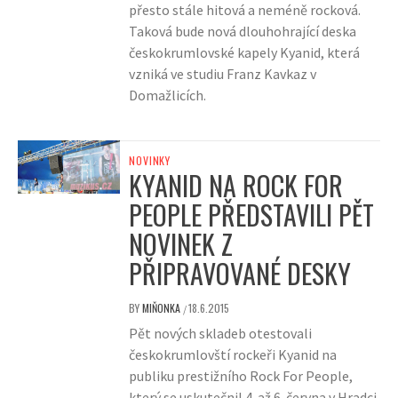
přesto stále hitová a neméně rocková.
Taková bude nová dlouhohrající deska
českokrumlovské kapely Kyanid, která
vzniká ve studiu Franz Kavkaz v
Domažlicích.
NOVINKY
KYANID NA ROCK FOR
PEOPLE PŘEDSTAVILI PĚT
NOVINEK Z
PŘIPRAVOVANÉ DESKY
BY
MIŇONKA
18.6.2015
/
Pět nových skladeb otestovali
českokrumlovští rockeři Kyanid na
publiku prestižního Rock For People,
který se uskutečnil 4. až 6. června v Hradci