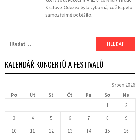
Králové. Odezva byla výborná, což kapelu
samozřejmě potěšilo.
Vyhledávání
KALENDÁŘ KONCERTŮ A FESTIVALŮ
Srpen 2026
Po
Út
St
Čt
Pá
So
Ne
1
2
3
4
5
6
7
8
9
10
11
12
13
14
15
16