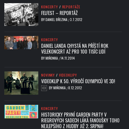
KONCERTY
/
REPORTÁŽE
FELFEST – REPORTÁŽ
BY
DANIEL BŘEZINA
3.7.2012
/
KONCERTY
DANIEL LANDA CHYSTÁ NA PŘÍŠTÍ ROK
VELEKONCERT AŽ PRO 100 TISÍC LIDÍ
BY
MIŇONKA
14.11.2014
/
NOVINKY
/
VIDEOKLIPY
VIDEOKLIP K 50. VÝROČÍ OLYMPICŮ VE 3D!
BY
MIŇONKA
8.12.2012
/
KONCERTY
HISTORICKY PRVNÍ GARDEN PARTY V
RIEGROVÝCH SADECH LÁKÁ FANOUŠKY TOHO
NEJLEPŠÍHO Z HUDBY JIŽ 2. SRPNA!