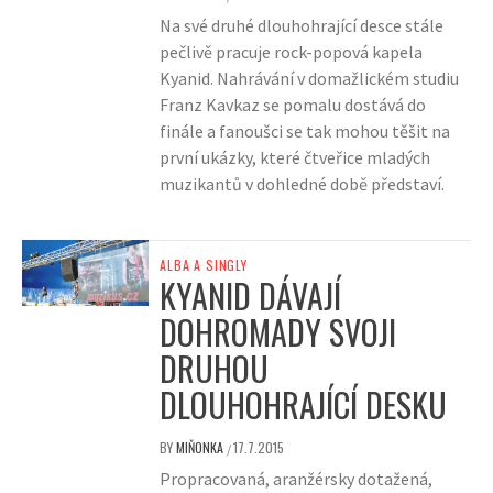
Na své druhé dlouhohrající desce stále
pečlivě pracuje rock-popová kapela
Kyanid. Nahrávání v domažlickém studiu
Franz Kavkaz se pomalu dostává do
finále a fanoušci se tak mohou těšit na
první ukázky, které čtveřice mladých
muzikantů v dohledné době představí.
ALBA A SINGLY
KYANID DÁVAJÍ
DOHROMADY SVOJI
DRUHOU
DLOUHOHRAJÍCÍ DESKU
BY
MIŇONKA
17.7.2015
/
Propracovaná, aranžérsky dotažená,