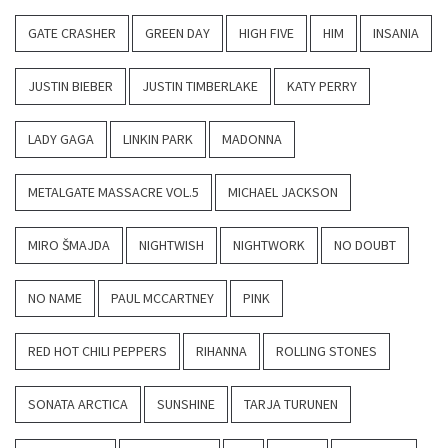
GATE CRASHER
GREEN DAY
HIGH FIVE
HIM
INSANIA
JUSTIN BIEBER
JUSTIN TIMBERLAKE
KATY PERRY
LADY GAGA
LINKIN PARK
MADONNA
METALGATE MASSACRE VOL.5
MICHAEL JACKSON
MIRO ŠMAJDA
NIGHTWISH
NIGHTWORK
NO DOUBT
NO NAME
PAUL MCCARTNEY
PINK
RED HOT CHILI PEPPERS
RIHANNA
ROLLING STONES
SONATA ARCTICA
SUNSHINE
TARJA TURUNEN