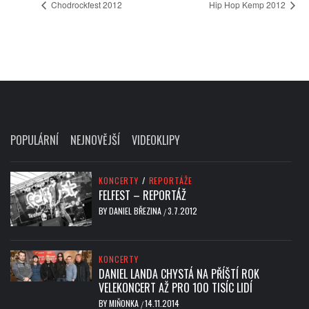
Chodrockfest 2012
Hip Hop Kemp 2012
POPULÁRNÍ
NEJNOVĚJŠÍ
VIDEOKLIPY
KONCERTY
/
REPORTÁŽE
FELFEST – REPORTÁŽ
BY
DANIEL BŘEZINA
3.7.2012
/
KONCERTY
DANIEL LANDA CHYSTÁ NA PŘÍŠTÍ ROK
VELEKONCERT AŽ PRO 100 TISÍC LIDÍ
BY
MIŇONKA
14.11.2014
/