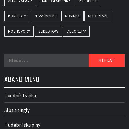
ALBA A SINGLY
HUDEBNÍ SKUPINY
INTERPRETI
KONCERTY
NEZAŘAZENÉ
NOVINKY
REPORTÁŽE
ROZHOVORY
SLIDESHOW
VIDEOKLIPY
Vyhledávání
XBAND MENU
Úvodní stránka
Alba a singly
Hudební skupiny