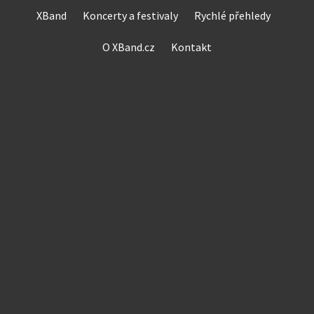
Skip
XBand
Koncerty a festivaly
Rychlé přehledy
to
content
O XBand.cz
Kontakt