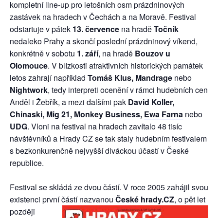
kompletní line-up pro letošních osm prázdninových
zastávek na hradech v Čechách a na Moravě. Festival
odstartuje v pátek
13. července
na hradě
Točník
nedaleko Prahy a skončí poslední prázdninový víkend,
konkrétně v sobotu
1. září
, na hradě
Bouzov u
Olomouce
. V blízkosti atraktivních historických památek
letos zahrají například
Tomáš Klus, Mandrage
nebo
Nightwork
, tedy interpreti ocenění v rámci hudebních cen
Anděl i Žebřík, a mezi dalšími pak
David Koller,
Chinaski, Mig 21, Monkey Business,
Ewa Farna
nebo
UDG
. Vloni na festival na hradech zavítalo 48 tisíc
návštěvníků a Hrady CZ se tak staly hudebním festivalem
s bezkonkurenčně nejvyšší diváckou účastí v České
republice.
Festival se skládá ze dvou částí. V roce 2005 zahájil svou
existenci první částí nazvanou
České hrady.CZ
, o pět let
později