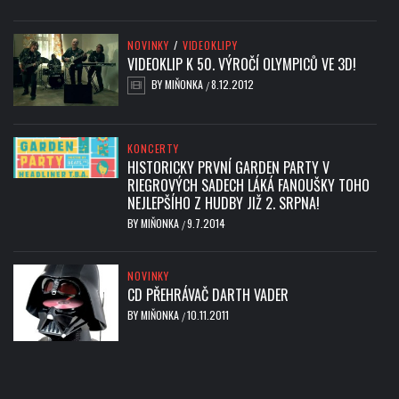
NOVINKY
/
VIDEOKLIPY
VIDEOKLIP K 50. VÝROČÍ OLYMPICŮ VE 3D!
BY
MIŇONKA
8.12.2012
/
KONCERTY
HISTORICKY PRVNÍ GARDEN PARTY V
RIEGROVÝCH SADECH LÁKÁ FANOUŠKY TOHO
NEJLEPŠÍHO Z HUDBY JIŽ 2. SRPNA!
BY
MIŇONKA
9.7.2014
/
NOVINKY
CD PŘEHRÁVAČ DARTH VADER
BY
MIŇONKA
10.11.2011
/