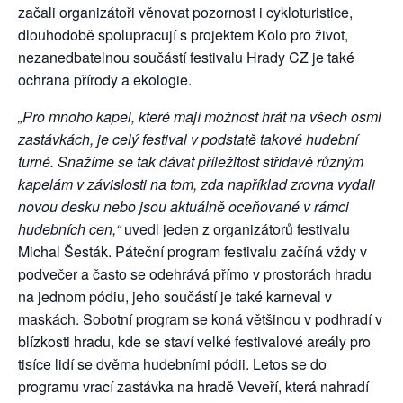
začali organizátoři věnovat pozornost i cykloturistice,
dlouhodobě spolupracují s projektem Kolo pro život,
nezanedbatelnou součástí festivalu Hrady CZ je také
ochrana přírody a ekologie.
„Pro mnoho kapel, které mají možnost hrát na všech osmi
zastávkách, je celý festival v podstatě takové hudební
turné. Snažíme se tak dávat příležitost střídavě různým
kapelám v závislosti na tom, zda například zrovna vydali
novou desku nebo jsou aktuálně oceňované v rámci
hudebních cen,“
uvedl jeden z organizátorů festivalu
Michal Šesták. Páteční program festivalu začíná vždy v
podvečer a často se odehrává přímo v prostorách hradu
na jednom pódiu, jeho součástí je také karneval v
maskách. Sobotní program se koná většinou v podhradí v
blízkosti hradu, kde se staví velké festivalové areály pro
tisíce lidí se dvěma hudebními pódii. Letos se do
programu vrací zastávka na hradě Veveří, která nahradí