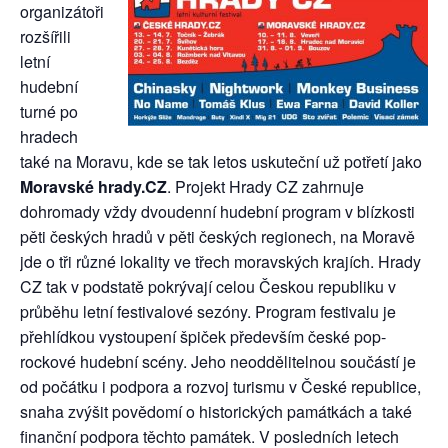
organizátoři
rozšířili
letní
hudební
turné po
hradech
také na Moravu, kde se tak letos uskuteční už potřetí jako
Moravské hrady.CZ
. Projekt Hrady CZ zahrnuje
dohromady vždy dvoudenní hudební program v blízkosti
pěti českých hradů v pěti českých regionech, na Moravě
jde o tři různé lokality ve třech moravských krajích. Hrady
CZ tak v podstatě pokrývají celou Českou republiku v
průběhu letní festivalové sezóny. Program festivalu je
přehlídkou vystoupení špiček především české pop-
rockové hudební scény. Jeho neoddělitelnou součástí je
od počátku i podpora a rozvoj turismu v České republice,
snaha zvýšit povědomí o historických památkách a také
finanční podpora těchto památek. V posledních letech