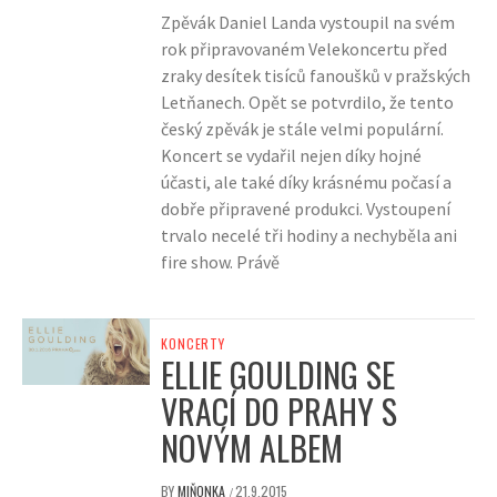
Zpěvák Daniel Landa vystoupil na svém
rok připravovaném Velekoncertu před
zraky desítek tisíců fanoušků v pražských
Letňanech. Opět se potvrdilo, že tento
český zpěvák je stále velmi populární.
Koncert se vydařil nejen díky hojné
účasti, ale také díky krásnému počasí a
dobře připravené produkci. Vystoupení
trvalo necelé tři hodiny a nechyběla ani
fire show. Právě
KONCERTY
ELLIE GOULDING SE
VRACÍ DO PRAHY S
NOVÝM ALBEM
BY
MIŇONKA
21.9.2015
/