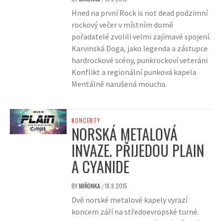
Hned na první Rock is not dead podzimní
rockový večer v místním domě
pořadatelé zvolili velmi zajímavé spojení.
Karvinská Doga, jako legenda a zástupce
hardrockové scény, punkrockoví veteráni
Konflikt a regionální punková kapela
Mentálně narušená moucha.
KONCERTY
NORSKÁ METALOVÁ
INVAZE. PŘIJEDOU PLAIN
A CYANIDE
BY
MIŇONKA
18.9.2015
/
Dvě norské metalové kapely vyrazí
koncem září na středoevropské turné.