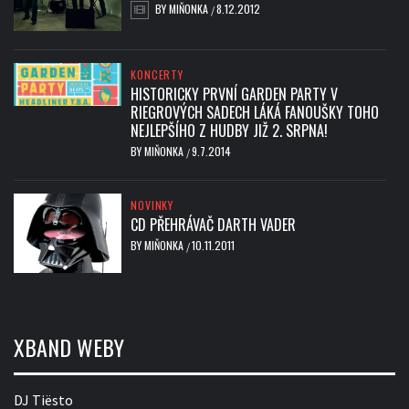
BY
MIŇONKA
8.12.2012
/
KONCERTY
HISTORICKY PRVNÍ GARDEN PARTY V
RIEGROVÝCH SADECH LÁKÁ FANOUŠKY TOHO
NEJLEPŠÍHO Z HUDBY JIŽ 2. SRPNA!
BY
MIŇONKA
9.7.2014
/
NOVINKY
CD PŘEHRÁVAČ DARTH VADER
BY
MIŇONKA
10.11.2011
/
XBAND WEBY
DJ Tiësto