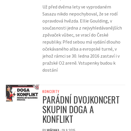
Už před dvěma lety ve vyprodaném
Sasazu nikdo nepochyboval, že se rodí
opravdová hvězda. Ellie Goulding, v
současnosti jedna z nejvyhledávanějších
zpěvaček vůbec, se vrací do České
republiky. Před sebou má vydání dlouho
očekávaného alba a evropské turné, v
jehož rámci se 30. ledna 2016 zastaví i v
pražské O2 areně. Vstupenky budou k
dostání
KONCERTY
PARÁDNÍ DVOJKONCERT
SKUPIN DOGA A
KONFLIKT
BY
MIŇONKA
19.9.2015
/