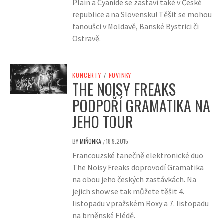
Plain a Cyanide se zastaví také v České
republice a na Slovensku! Těšit se mohou
fanoušci v Moldavě, Banské Bystrici či
Ostravě.
KONCERTY
/
NOVINKY
THE NOISY FREAKS
PODPOŘÍ GRAMATIKA NA
JEHO TOUR
BY
MIŇONKA
18.9.2015
/
Francouzské tanečně elektronické duo
The Noisy Freaks doprovodí Gramatika
na obou jeho českých zastávkách. Na
jejich show se tak můžete těšit 4.
listopadu v pražském Roxy a 7. listopadu
na brněnské Flédě.