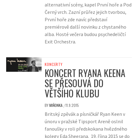
alternativní scény, kapel První hoře a Pod
Černý vrch. Zazní průřez jejich tvorbou,
První hoře zde navíc představí
premiérově další novinku z chystaného
alba. Hosté večera budou psychedeličtí
Exit Orchestra.
KONCERTY
KONCERT RYANA KEENA
SE PŘESOUVÁ DO
VĚTŠÍHO KLUBU
BY
MIŇONKA
11.9.2015
/
Britský zpěvák a písničkář Ryan Keen v
únoru v pražské Tipsport Areně oslnil
fanoušky v roli předskokana hvězdného
kolegy Eda Sheerana. 19. října 2015 se do