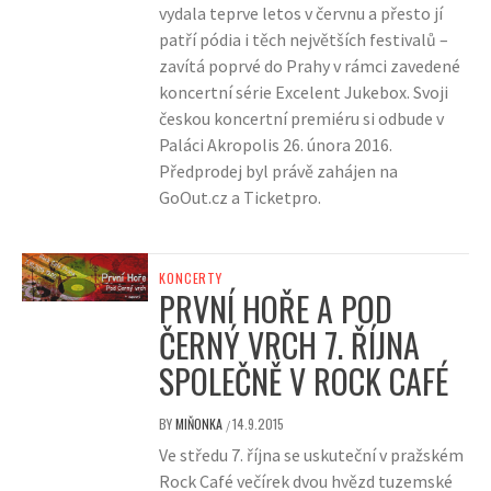
vydala teprve letos v červnu a přesto jí
patří pódia i těch největších festivalů –
zavítá poprvé do Prahy v rámci zavedené
koncertní série Excelent Jukebox. Svoji
českou koncertní premiéru si odbude v
Paláci Akropolis 26. února 2016.
Předprodej byl právě zahájen na
GoOut.cz a Ticketpro.
KONCERTY
PRVNÍ HOŘE A POD
ČERNÝ VRCH 7. ŘÍJNA
SPOLEČNĚ V ROCK CAFÉ
BY
MIŇONKA
14.9.2015
/
Ve středu 7. října se uskuteční v pražském
Rock Café večírek dvou hvězd tuzemské