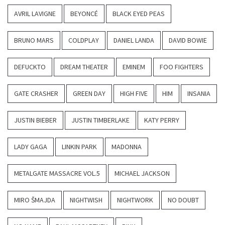
AVRIL LAVIGNE
BEYONCÉ
BLACK EYED PEAS
BRUNO MARS
COLDPLAY
DANIEL LANDA
DAVID BOWIE
DEFUCKTO
DREAM THEATER
EMINEM
FOO FIGHTERS
GATE CRASHER
GREEN DAY
HIGH FIVE
HIM
INSANIA
JUSTIN BIEBER
JUSTIN TIMBERLAKE
KATY PERRY
LADY GAGA
LINKIN PARK
MADONNA
METALGATE MASSACRE VOL.5
MICHAEL JACKSON
MIRO ŠMAJDA
NIGHTWISH
NIGHTWORK
NO DOUBT