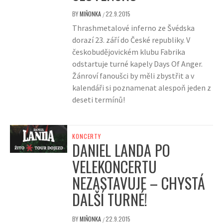
BY
MIŇONKA
22.9.2015
/
Thrashmetalové inferno ze Švédska
dorazí 23. září do České republiky. V
českobudějovickém klubu Fabrika
odstartuje turné kapely Days Of Anger.
Žánroví fanoušci by měli zbystřit a v
kalendáři si poznamenat alespoň jeden z
deseti termínů!
KONCERTY
DANIEL LANDA PO
VELEKONCERTU
NEZASTAVUJE – CHYSTÁ
DALŠÍ TURNÉ!
BY
MIŇONKA
22.9.2015
/