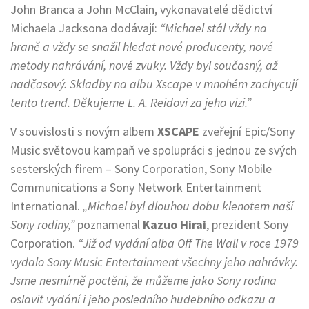
John Branca a John McClain, vykonavatelé dědictví
Michaela Jacksona dodávají:
“Michael stál vždy na
hraně a vždy se snažil hledat nové producenty, nové
metody nahrávání, nové zvuky. Vždy byl současný, až
nadčasový. Skladby na albu Xscape v mnohém zachycují
tento trend. Děkujeme L. A. Reidovi za jeho vizi.”
V souvislosti s novým albem
XSCAPE
zveřejní Epic/Sony
Music světovou kampaň ve spolupráci s jednou ze svých
sesterských firem – Sony Corporation, Sony Mobile
Communications a Sony Network Entertainment
International.
„Michael byl dlouhou dobu klenotem naší
Sony rodiny,”
poznamenal
Kazuo Hirai
, prezident Sony
Corporation.
“Již od vydání alba Off The Wall v roce 1979
vydalo Sony Music Entertainment všechny jeho nahrávky.
Jsme nesmírně poctěni, že můžeme jako Sony rodina
oslavit vydání i jeho posledního hudebního odkazu a