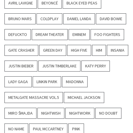
AVRIL LAVIGNE
BEYONCÉ
BLACK EYED PEAS
BRUNO MARS
COLDPLAY
DANIEL LANDA
DAVID BOWIE
DEFUCKTO
DREAM THEATER
EMINEM
FOO FIGHTERS
GATE CRASHER
GREEN DAY
HIGH FIVE
HIM
INSANIA
JUSTIN BIEBER
JUSTIN TIMBERLAKE
KATY PERRY
LADY GAGA
LINKIN PARK
MADONNA
METALGATE MASSACRE VOL.5
MICHAEL JACKSON
MIRO ŠMAJDA
NIGHTWISH
NIGHTWORK
NO DOUBT
NO NAME
PAUL MCCARTNEY
PINK