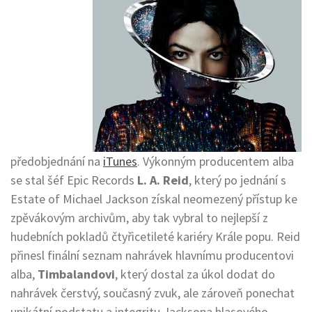
předobjednání na
iTunes
. Výkonným producentem alba
se stal šéf Epic Records
L. A. Reid
, který po jednání s
Estate of Michael Jackson získal neomezený přístup ke
zpěvákovým archivům, aby tak vybral to nejlepší z
hudebních pokladů čtyřicetileté kariéry Krále popu. Reid
přinesl finální seznam nahrávek hlavnímu producentovi
alba,
Timbalandovi
, který dostal za úkol dodat do
nahrávek čerstvý, současný zvuk, ale zároveň ponechat
unikátní podstatu a integritu Jacksona hlasového