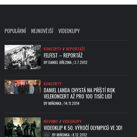
POPULÁRNÍ
NEJNOVĚJŠÍ
VIDEOKLIPY
KONCERTY
/
REPORTÁŽE
FELFEST – REPORTÁŽ
BY
DANIEL BŘEZINA
3.7.2012
/
KONCERTY
DANIEL LANDA CHYSTÁ NA PŘÍŠTÍ ROK
VELEKONCERT AŽ PRO 100 TISÍC LIDÍ
BY
MIŇONKA
14.11.2014
/
NOVINKY
/
VIDEOKLIPY
VIDEOKLIP K 50. VÝROČÍ OLYMPICŮ VE 3D!
BY
MIŇONKA
8.12.2012
/