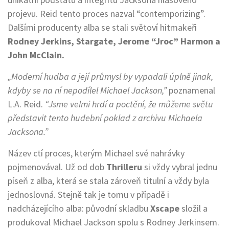
projevu. Reid tento proces nazval “contemporizing”.
Dalšími producenty alba se stali světoví hitmakeři
Rodney Jerkins, Stargate, Jerome “Jroc” Harmon a
John McClain.
„Moderní hudba a její průmysl by vypadali úplně jinak,
kdyby se na ní nepodílel Michael Jackson,”
poznamenal
L.A. Reid.
“Jsme velmi hrdí a poctění, že můžeme světu
představit tento hudební poklad z archivu Michaela
Jacksona.”
Název ctí proces, kterým Michael své nahrávky
pojmenovával. Už od dob
Thrilleru
si vždy vybral jednu
píseň z alba, která se stala zároveň titulní a vždy byla
jednoslovná. Stejně tak je tomu v případě i
nadcházejícího alba: původní skladbu
Xscape
složil a
produkoval Michael Jackson spolu s Rodney Jerkinsem.