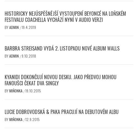
HISTORICKY NEJÚSPĚŠNĚJŠÍ VYSTOUPENÍ BEYONCÉ NA LOŇSKÉM
FESTIVALU COACHELLA VYCHÁZÍ NYNÍ V AUDIO VERZI
BY
ADMIN
19.4.2019
/
BARBRA STREISAND VYDÁ 2. LISTOPADU NOVÉ ALBUM WALLS
BY
ADMIN
9.10.2018
/
KYANIDI DOKONČUJÍ NOVOU DESKU. JAKO PŘEDVOJ MOHOU
FANOUŠCI ČEKAT DVA SINGLY
BY
MIŇONKA
19.10.2015
/
LUCIE DOBROVODSKÁ & PAKA PRACUJÍ NA DEBUTOVÉM ALBU
BY
MIŇONKA
12.9.2015
/