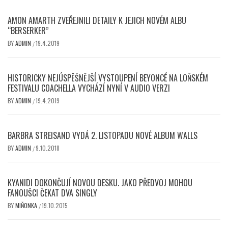
AMON AMARTH ZVEŘEJNILI DETAILY K JEJICH NOVÉM ALBU
“BERSERKER”
BY
ADMIN
19.4.2019
/
HISTORICKY NEJÚSPĚŠNĚJŠÍ VYSTOUPENÍ BEYONCÉ NA LOŇSKÉM
FESTIVALU COACHELLA VYCHÁZÍ NYNÍ V AUDIO VERZI
BY
ADMIN
19.4.2019
/
BARBRA STREISAND VYDÁ 2. LISTOPADU NOVÉ ALBUM WALLS
BY
ADMIN
9.10.2018
/
KYANIDI DOKONČUJÍ NOVOU DESKU. JAKO PŘEDVOJ MOHOU
FANOUŠCI ČEKAT DVA SINGLY
BY
MIŇONKA
19.10.2015
/