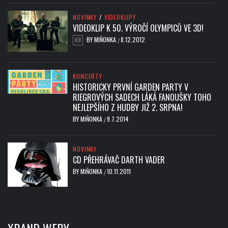
NOVINKY
/
VIDEOKLIPY
VIDEOKLIP K 50. VÝROČÍ OLYMPICŮ VE 3D!
BY
MIŇONKA
8.12.2012
/
KONCERTY
HISTORICKY PRVNÍ GARDEN PARTY V
RIEGROVÝCH SADECH LÁKÁ FANOUŠKY TOHO
NEJLEPŠÍHO Z HUDBY JIŽ 2. SRPNA!
BY
MIŇONKA
9.7.2014
/
NOVINKY
CD PŘEHRÁVAČ DARTH VADER
BY
MIŇONKA
10.11.2011
/
XBAND WEBY