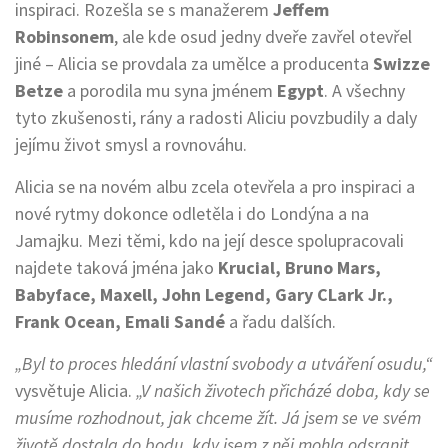
inspiraci. Rozešla se s manažerem
Jeffem
Robinsonem
, ale kde osud jedny dveře zavřel otevřel
jiné – Alicia se provdala za umělce a producenta
Swizze
Betze
a porodila mu syna jménem
Egypt
. A všechny
tyto zkušenosti, rány a radosti Aliciu povzbudily a daly
jejímu život smysl a rovnováhu.
Alicia se na novém albu zcela otevřela a pro inspiraci a
nové rytmy dokonce odletěla i do Londýna a na
Jamajku. Mezi těmi, kdo na její desce spolupracovali
najdete taková jména jako
Krucial, Bruno Mars,
Babyface, Maxell, John Legend, Gary CLark Jr.,
Frank Ocean, Emali Sandé
a řadu dalších.
„Byl to proces hledání vlastní svobody a utváření osudu,“
vysvětuje Alicia.
„V našich životech přicházé doba, kdy se
musíme rozhodnout, jak chceme žít. Já jsem se ve svém
životě dostala do bodu, kdy jsem z něj mohla odsranit