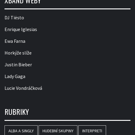
DJ Tiësto
Enrique Iglesias
Ewa Farna
Horkýže slíže
Justin Bieber
Lady Gaga
Lucie Vondráčková
RUBRIKY
ALBA A SINGLY
HUDEBNÍ SKUPINY
INTERPRETI