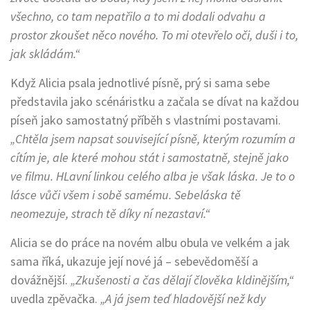
všechno, co tam nepatřilo a to mi dodali odvahu a
prostor zkoušet něco nového. To mi otevřelo oči, duši i to,
jak skládám.“
Když Alicia psala jednotlivé písně, prý si sama sebe
představila jako scénáristku a začala se dívat na každou
píseň jako samostatný příběh s vlastními postavami.
„Chtěla jsem napsat související písně, kterým rozumím a
cítím je, ale které mohou stát i samostatně, stejně jako
ve filmu. HLavní linkou celého alba je však láska. Je to o
lásce vůči všem i sobě samému. Sebeláska tě
neomezuje, strach tě díky ní nezastaví.“
Alicia se do práce na novém albu obula ve velkém a jak
sama říká, ukazuje její nové já – sebevědoměší a
dovážnější.
„Zkušenosti a čas dělají člověka kldinějším,“
uvedla zpěvačka.
„A já jsem teď hladovější než kdy