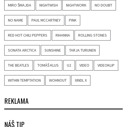
MIRO ŠMAJDA
NIGHTWISH
NIGHTWORK
NO DOUBT
NO NAME
PAUL MCCARTNEY
PINK
RED HOT CHILI PEPPERS
RIHANNA
ROLLING STONES
SONATA ARCTICA
SUNSHINE
TARJA TURUNEN
THE BEATLES
TOMÁŠ KLUS
U2
VIDEO
VIDEOKLIP
WITHIN TEMPTATION
WOHNOUT
XINDL X
REKLAMA
NÁŠ TIP