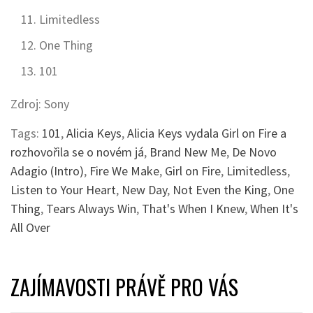
Limitedless
One Thing
101
Zdroj: Sony
Tags:
101
,
Alicia Keys
,
Alicia Keys vydala Girl on Fire a
rozhovořila se o novém já
,
Brand New Me
,
De Novo
Adagio (Intro)
,
Fire We Make
,
Girl on Fire
,
Limitedless
,
Listen to Your Heart
,
New Day
,
Not Even the King
,
One
Thing
,
Tears Always Win
,
That's When I Knew
,
When It's
All Over
ZAJÍMAVOSTI PRÁVĚ PRO VÁS