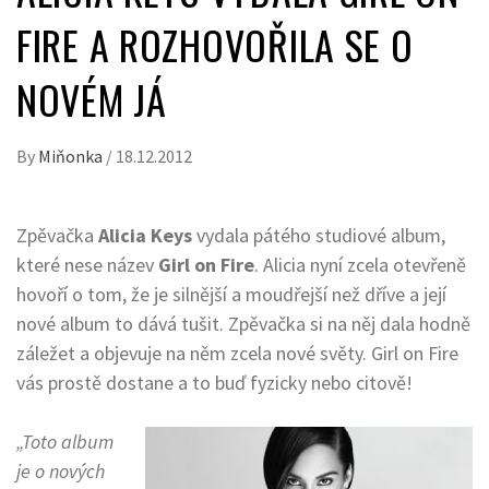
FIRE A ROZHOVOŘILA SE O
NOVÉM JÁ
By
Miňonka
/
18.12.2012
Zpěvačka
Alicia Keys
vydala pátého studiové album,
které nese název
Girl on Fire
. Alicia nyní zcela otevřeně
hovoří o tom, že je silnější a moudřejší než dříve a její
nové album to dává tušit. Zpěvačka si na něj dala hodně
záležet a objevuje na něm zcela nové světy. Girl on Fire
vás prostě dostane a to buď fyzicky nebo citově!
„Toto album
je o nových