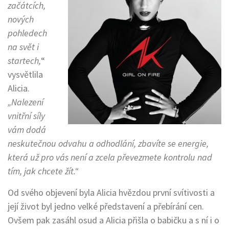
začátcích,
nových
pohledech
na svět i
startech,
“
vysvětlila
Alicia.
„Nalezení
vnitřní síly
vám dodá
neskutečnou odvahu a odhodlání, zbavíte se energie,
která už pro vás není a zcela převezmete kontrolu nad
tím, jak chcete žít.“
Od svého objevení byla Alicia hvězdou první svítivosti a
její život byl jedno velké představení a přebírání cen.
Ovšem pak zasáhl osud a Alicia přišla o babičku a s ní i o