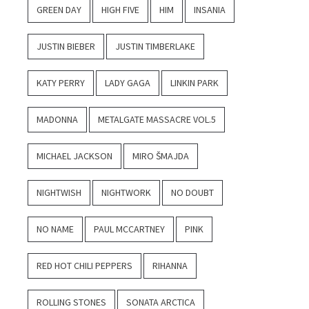
GREEN DAY
HIGH FIVE
HIM
INSANIA
JUSTIN BIEBER
JUSTIN TIMBERLAKE
KATY PERRY
LADY GAGA
LINKIN PARK
MADONNA
METALGATE MASSACRE VOL.5
MICHAEL JACKSON
MIRO ŠMAJDA
NIGHTWISH
NIGHTWORK
NO DOUBT
NO NAME
PAUL MCCARTNEY
PINK
RED HOT CHILI PEPPERS
RIHANNA
ROLLING STONES
SONATA ARCTICA