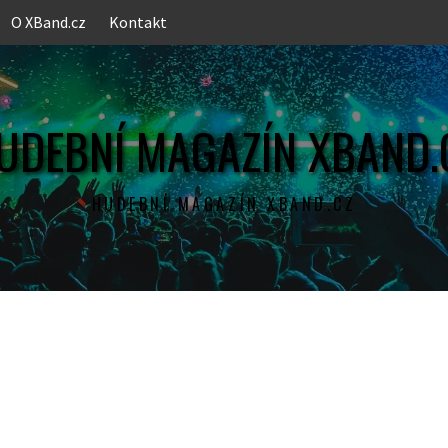
O XBand.cz
Kontakt
UDEBNÍ MAGAZÍN XBAND.
HUDEBNÍ MAGAZÍN XBAND.CZ