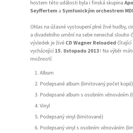
hostem této události byla i finská skupina
Apo
Seyffertem
a
Symfonickým orchestrem M
Ohlas na úžasné vystoupení plné živé hudby, ci
a divadelního umění na sebe nenechal slouho 
výsledek je živé
CD Wagner Reloaded
čítající
vycházející
15. listopadu 2013
! Na výběr mát
možností:
Album
Podepsané album (limitovaný počet kopií)
Podepsané album s osobním věnováním (l
Vinyl
Podepsaný vinyl (limitované)
Podepsaný vinyl s osobním věnováním (li