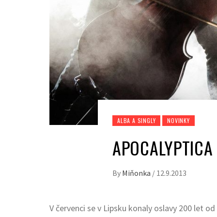
ALBA A SINGLY
NOVINKY
APOCALYPTICA 
By
Miňonka
/
12.9.2013
V červenci se v Lipsku konaly oslavy 200 let o