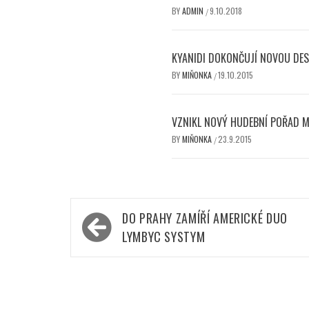
BY
ADMIN
9.10.2018
/
KYANIDI DOKONČUJÍ NOVOU DES
BY
MIŇONKA
19.10.2015
/
VZNIKL NOVÝ HUDEBNÍ POŘAD 
BY
MIŇONKA
23.9.2015
/
Navigace
DO PRAHY ZAMÍŘÍ AMERICKÉ DUO
pro
LYMBYC SYSTYM
příspěvek