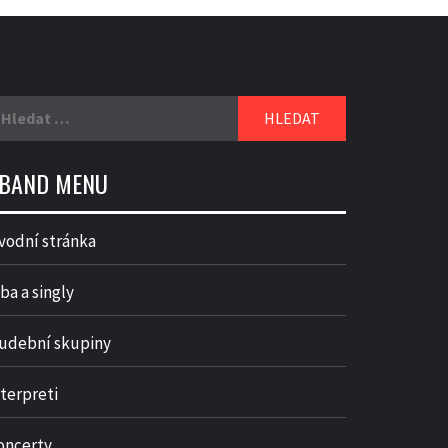
yhledávání
BAND MENU
vodní stránka
ba a singly
udební skupiny
nterpreti
oncerty