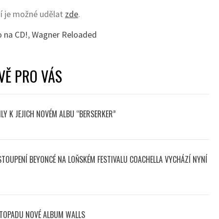
í je možné udělat
zde
.
o na CD!
,
Wagner Reloaded
VĚ PRO VÁS
LY K JEJICH NOVÉM ALBU “BERSERKER”
STOUPENÍ BEYONCÉ NA LOŇSKÉM FESTIVALU COACHELLA VYCHÁZÍ NYNÍ
STOPADU NOVÉ ALBUM WALLS