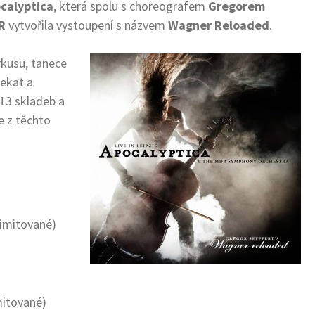
calyptica
, která spolu s choreografem
Gregorem
DR
vytvořila vystoupení s názvem
Wagner Reloaded
.
rkusu, tanece
čekat a
 13 skladeb a
e z těchto
imitované)
mitované)