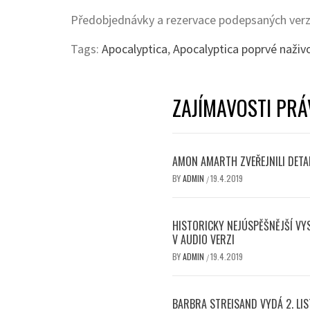
Předobjednávky a rezervace podepsaných verz
Tags:
Apocalyptica
,
Apocalyptica poprvé naživ
ZAJÍMAVOSTI PRÁ
AMON AMARTH ZVEŘEJNILI DETAI
BY
ADMIN
19.4.2019
/
HISTORICKY NEJÚSPĚŠNĚJŠÍ VY
V AUDIO VERZI
BY
ADMIN
19.4.2019
/
BARBRA STREISAND VYDÁ 2. LI