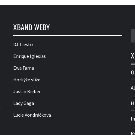
XBAND WEBY
V
DJ Tiësto
X
Enrique Iglesias
Ewa Farna
Ú
Horkýže slíže
Al
Justin Bieber
Lady Gaga
H
Lucie Vondráčková
I
K