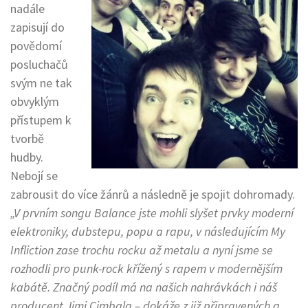
nadále
zapisují do
povědomí
posluchačů
svým ne tak
obvyklým
přístupem k
tvorbě
hudby.
Nebojí se
zabrousit do více žánrů a následně je spojit dohromady.
„V prvním songu Balance jste mohli slyšet prvky moderní
elektroniky, dubstepu, popu a rapu, v následujícím My
Infliction zase trochu rocku až metalu a nyní jsme se
rozhodli pro punk-rock křížený s rapem v modernějším
kabátě. Značný podíl má na našich nahrávkách i náš
producent Jimi Cimbala – dokáže z již připravených a