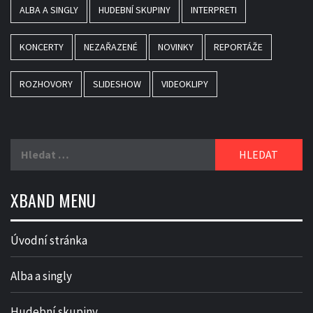
ALBA A SINGLY
HUDEBNÍ SKUPINY
INTERPRETI
KONCERTY
NEZAŘAZENÉ
NOVINKY
REPORTÁŽE
ROZHOVORY
SLIDESHOW
VIDEOKLIPY
Vyhledávání
XBAND MENU
Úvodní stránka
Alba a singly
Hudební skupiny