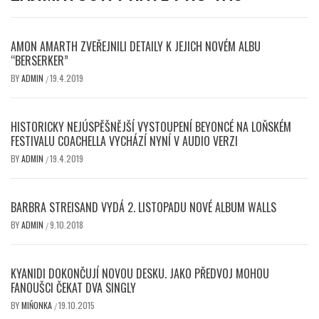
AMON AMARTH ZVEŘEJNILI DETAILY K JEJICH NOVÉM ALBU
“BERSERKER”
BY
ADMIN
19.4.2019
/
HISTORICKY NEJÚSPĚŠNĚJŠÍ VYSTOUPENÍ BEYONCÉ NA LOŇSKÉM
FESTIVALU COACHELLA VYCHÁZÍ NYNÍ V AUDIO VERZI
BY
ADMIN
19.4.2019
/
BARBRA STREISAND VYDÁ 2. LISTOPADU NOVÉ ALBUM WALLS
BY
ADMIN
9.10.2018
/
KYANIDI DOKONČUJÍ NOVOU DESKU. JAKO PŘEDVOJ MOHOU
FANOUŠCI ČEKAT DVA SINGLY
BY
MIŇONKA
19.10.2015
/