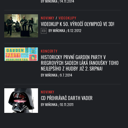
BY
MIŇONKA
14.11.2014
/
NOVINKY
/
VIDEOKLIPY
VIDEOKLIP K 50. VÝROČÍ OLYMPICŮ VE 3D!
BY
MIŇONKA
8.12.2012
/
KONCERTY
HISTORICKY PRVNÍ GARDEN PARTY V
RIEGROVÝCH SADECH LÁKÁ FANOUŠKY TOHO
NEJLEPŠÍHO Z HUDBY JIŽ 2. SRPNA!
BY
MIŇONKA
9.7.2014
/
NOVINKY
CD PŘEHRÁVAČ DARTH VADER
BY
MIŇONKA
10.11.2011
/