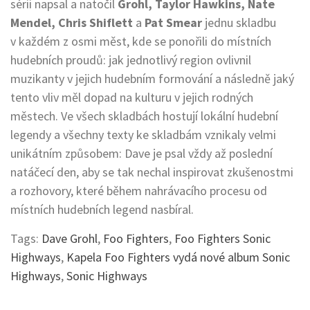
sérii napsal a natočil
Grohl, Taylor Hawkins, Nate
Mendel, Chris Shiflett
a
Pat Smear
jednu skladbu
v každém z osmi měst, kde se ponořili do místních
hudebních proudů: jak jednotlivý region ovlivnil
muzikanty v jejich hudebním formování a následně jaký
tento vliv měl dopad na kulturu v jejich rodných
městech. Ve všech skladbách hostují lokální hudební
legendy a všechny texty ke skladbám vznikaly velmi
unikátním způsobem: Dave je psal vždy až poslední
natáčecí den, aby se tak nechal inspirovat zkušenostmi
a rozhovory, které během nahrávacího procesu od
místních hudebních legend nasbíral.
Tags:
Dave Grohl
,
Foo Fighters
,
Foo Fighters Sonic
Highways
,
Kapela Foo Fighters vydá nové album Sonic
Highways
,
Sonic Highways