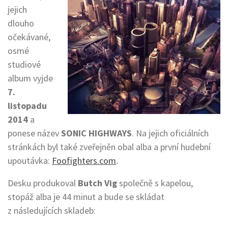
jejich
dlouho
očekávané,
osmé
studiové
album vyjde
7.
listopadu
2014
a
ponese název
SONIC HIGHWAYS
. Na jejich oficiálních
stránkách byl také zveřejněn obal alba a první hudební
upoutávka:
Foofighters.com
.
Desku produkoval
Butch Vig
společně s kapelou,
stopáž alba je 44 minut a bude se skládat
z následujících skladeb: