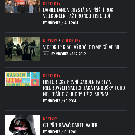
KONCERTY
DANIEL LANDA CHYSTÁ NA PŘÍŠTÍ ROK
VELEKONCERT AŽ PRO 100 TISÍC LIDÍ
BY
MIŇONKA
14.11.2014
/
NOVINKY
/
VIDEOKLIPY
VIDEOKLIP K 50. VÝROČÍ OLYMPICŮ VE 3D!
BY
MIŇONKA
8.12.2012
/
KONCERTY
HISTORICKY PRVNÍ GARDEN PARTY V
RIEGROVÝCH SADECH LÁKÁ FANOUŠKY TOHO
NEJLEPŠÍHO Z HUDBY JIŽ 2. SRPNA!
BY
MIŇONKA
9.7.2014
/
NOVINKY
CD PŘEHRÁVAČ DARTH VADER
BY
MIŇONKA
10.11.2011
/