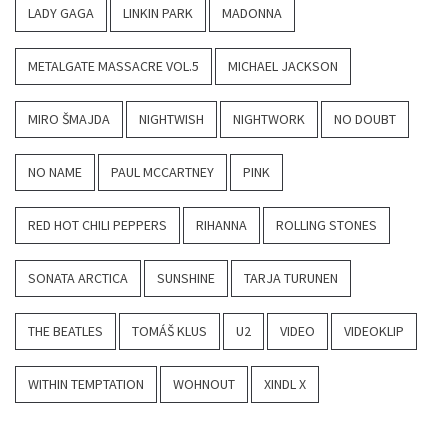
LADY GAGA
LINKIN PARK
MADONNA
METALGATE MASSACRE VOL.5
MICHAEL JACKSON
MIRO ŠMAJDA
NIGHTWISH
NIGHTWORK
NO DOUBT
NO NAME
PAUL MCCARTNEY
PINK
RED HOT CHILI PEPPERS
RIHANNA
ROLLING STONES
SONATA ARCTICA
SUNSHINE
TARJA TURUNEN
THE BEATLES
TOMÁŠ KLUS
U2
VIDEO
VIDEOKLIP
WITHIN TEMPTATION
WOHNOUT
XINDL X