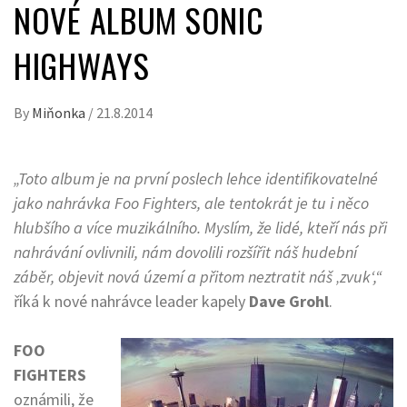
NOVÉ ALBUM SONIC
HIGHWAYS
By
Miňonka
/
21.8.2014
„Toto album je na první poslech lehce identifikovatelné
jako nahrávka Foo Fighters, ale tentokrát je tu i něco
hlubšího a více muzikálního. Myslím, že lidé, kteří nás při
nahrávání ovlivnili, nám dovolili rozšířit náš hudební
záběr, objevit nová území a přitom neztratit náš ‚zvuk‘,“
říká k nové nahrávce leader kapely
Dave Grohl
.
FOO
FIGHTERS
oznámili, že