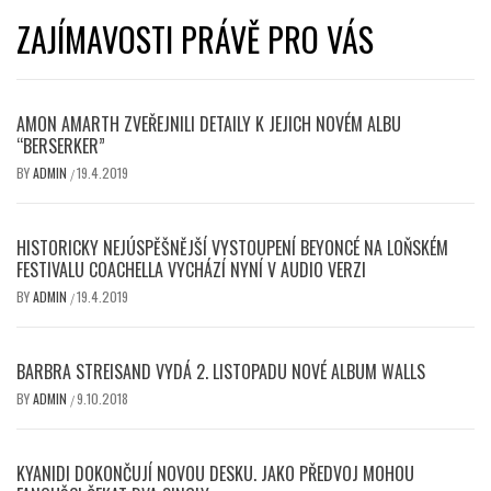
ZAJÍMAVOSTI PRÁVĚ PRO VÁS
AMON AMARTH ZVEŘEJNILI DETAILY K JEJICH NOVÉM ALBU
“BERSERKER”
BY
ADMIN
19.4.2019
/
HISTORICKY NEJÚSPĚŠNĚJŠÍ VYSTOUPENÍ BEYONCÉ NA LOŇSKÉM
FESTIVALU COACHELLA VYCHÁZÍ NYNÍ V AUDIO VERZI
BY
ADMIN
19.4.2019
/
BARBRA STREISAND VYDÁ 2. LISTOPADU NOVÉ ALBUM WALLS
BY
ADMIN
9.10.2018
/
KYANIDI DOKONČUJÍ NOVOU DESKU. JAKO PŘEDVOJ MOHOU