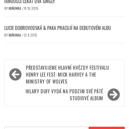
FANOUŠCI ČEKAT DVA SINGLY
BY
MIŇONKA
19.10.2015
/
LUCIE DOBROVODSKÁ & PAKA PRACUJÍ NA DEBUTOVÉM ALBU
BY
MIŇONKA
12.9.2015
/
Navigace
PŘEDSTAVUJEME HLAVNÍ HVĚZDY FESTIVALU
pro
HENRY LEE FEST: MICK HARVEY A THE
MINISTRY OF WOLVES
příspěvek
HILARY DUFF VYDÁ NA PODZIM SVÉ PÁTÉ
STUDIOVÉ ALBUM