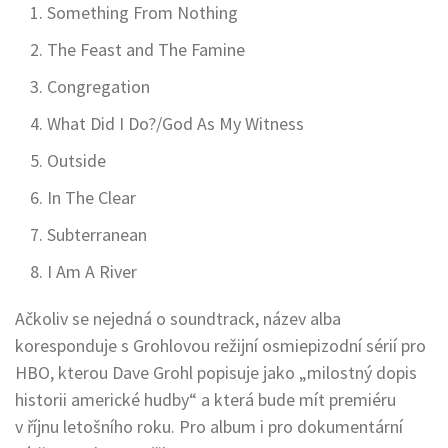
Something From Nothing
The Feast and The Famine
Congregation
What Did I Do?/God As My Witness
Outside
In The Clear
Subterranean
I Am A River
Ačkoliv se nejedná o soundtrack, název alba
koresponduje s Grohlovou režijní osmiepizodní sérií pro
HBO, kterou Dave Grohl popisuje jako „milostný dopis
historii americké hudby“ a která bude mít premiéru
v říjnu letošního roku. Pro album i pro dokumentární