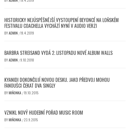
BY
ADMIN
19.4.2019
/
HISTORICKY NEJÚSPĚŠNĚJŠÍ VYSTOUPENÍ BEYONCÉ NA LOŇSKÉM
FESTIVALU COACHELLA VYCHÁZÍ NYNÍ V AUDIO VERZI
BY
ADMIN
19.4.2019
/
BARBRA STREISAND VYDÁ 2. LISTOPADU NOVÉ ALBUM WALLS
BY
ADMIN
9.10.2018
/
KYANIDI DOKONČUJÍ NOVOU DESKU. JAKO PŘEDVOJ MOHOU
FANOUŠCI ČEKAT DVA SINGLY
BY
MIŇONKA
19.10.2015
/
VZNIKL NOVÝ HUDEBNÍ POŘAD MUSIC ROOM
BY
MIŇONKA
23.9.2015
/