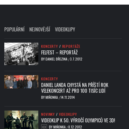
POPULÁRNÍ
NEJNOVĚJŠÍ
VIDEOKLIPY
KONCERTY
/
REPORTÁŽE
FELFEST – REPORTÁŽ
BY
DANIEL BŘEZINA
3.7.2012
/
KONCERTY
DANIEL LANDA CHYSTÁ NA PŘÍŠTÍ ROK
VELEKONCERT AŽ PRO 100 TISÍC LIDÍ
BY
MIŇONKA
14.11.2014
/
NOVINKY
/
VIDEOKLIPY
VIDEOKLIP K 50. VÝROČÍ OLYMPICŮ VE 3D!
BY
MIŇONKA
8.12.2012
/