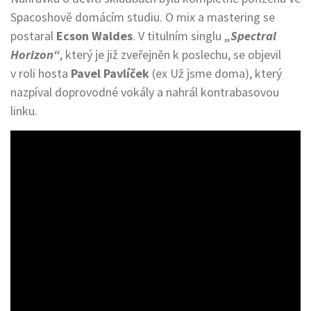
Spacoshově domácím studiu. O mix a mastering se
postaral
Ecson Waldes
. V titulním singlu
„Spectral
Horizon“
, který je již zveřejněn k poslechu, se objevil
v roli hosta
Pavel Pavlíček
(ex Už jsme doma), který
nazpíval doprovodné vokály a nahrál kontrabasovou
linku.