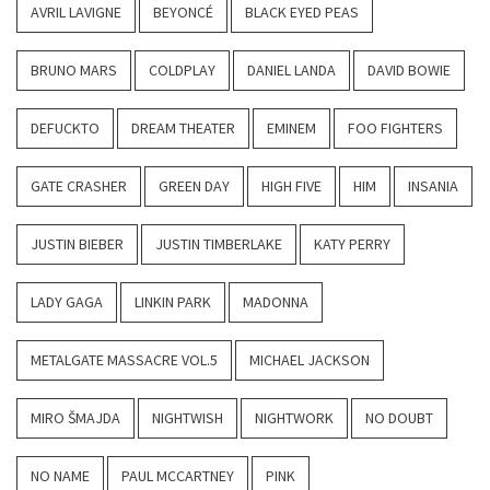
AVRIL LAVIGNE
BEYONCÉ
BLACK EYED PEAS
BRUNO MARS
COLDPLAY
DANIEL LANDA
DAVID BOWIE
DEFUCKTO
DREAM THEATER
EMINEM
FOO FIGHTERS
GATE CRASHER
GREEN DAY
HIGH FIVE
HIM
INSANIA
JUSTIN BIEBER
JUSTIN TIMBERLAKE
KATY PERRY
LADY GAGA
LINKIN PARK
MADONNA
METALGATE MASSACRE VOL.5
MICHAEL JACKSON
MIRO ŠMAJDA
NIGHTWISH
NIGHTWORK
NO DOUBT
NO NAME
PAUL MCCARTNEY
PINK