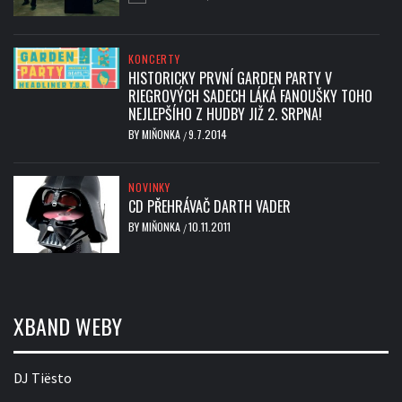
KONCERTY
HISTORICKY PRVNÍ GARDEN PARTY V
RIEGROVÝCH SADECH LÁKÁ FANOUŠKY TOHO
NEJLEPŠÍHO Z HUDBY JIŽ 2. SRPNA!
BY
MIŇONKA
9.7.2014
/
NOVINKY
CD PŘEHRÁVAČ DARTH VADER
BY
MIŇONKA
10.11.2011
/
XBAND WEBY
DJ Tiësto