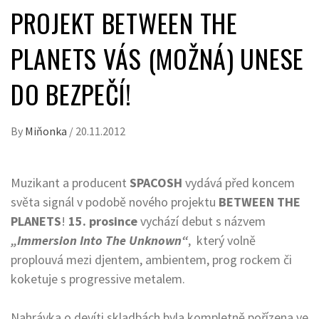
PROJEKT BETWEEN THE
PLANETS VÁS (MOŽNÁ) UNESE
DO BEZPEČÍ!
By
Miňonka
/
20.11.2012
Muzikant a producent
SPACOSH
vydává před koncem
světa signál v podobě nového projektu
BETWEEN THE
PLANETS
!
15. prosince
vychází debut s názvem
„Immersion Into The Unknown“
, který volně
proplouvá mezi djentem, ambientem, prog rockem či
koketuje s progressive metalem.
Nahrávka o devíti skladbách byla kompletně pořízena ve