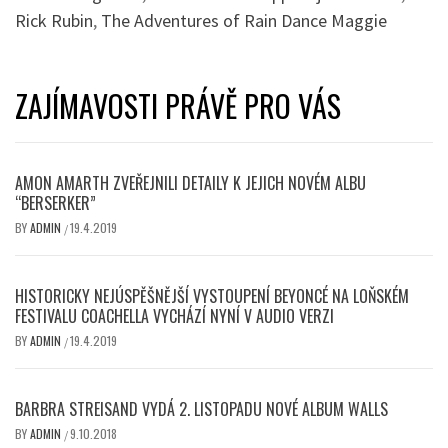
Rick Rubin
,
The Adventures of Rain Dance Maggie
ZAJÍMAVOSTI PRÁVĚ PRO VÁS
AMON AMARTH ZVEŘEJNILI DETAILY K JEJICH NOVÉM ALBU
“BERSERKER”
BY
ADMIN
19.4.2019
/
HISTORICKY NEJÚSPĚŠNĚJŠÍ VYSTOUPENÍ BEYONCÉ NA LOŇSKÉM
FESTIVALU COACHELLA VYCHÁZÍ NYNÍ V AUDIO VERZI
BY
ADMIN
19.4.2019
/
BARBRA STREISAND VYDÁ 2. LISTOPADU NOVÉ ALBUM WALLS
BY
ADMIN
9.10.2018
/