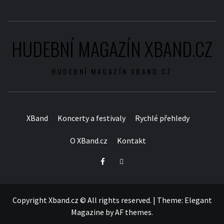
HUDEBNÍ MAGAZÍN XBAND.CZ
HUDEBNÍ MAGAZÍN XBAND.CZ
XBand
Koncerty a festivaly
Rychlé přehledy
O XBand.cz
Kontakt
Facebook
Twitter
Copyright Xband.cz © All rights reserved.
|
Theme:
Elegant
Magazine
by
AF themes
.