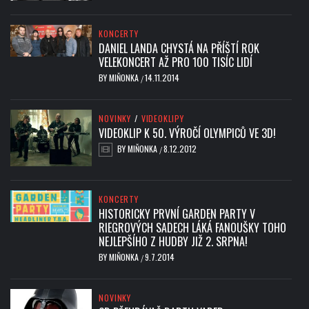
KONCERTY
DANIEL LANDA CHYSTÁ NA PŘÍŠTÍ ROK
VELEKONCERT AŽ PRO 100 TISÍC LIDÍ
BY
MIŇONKA
14.11.2014
/
NOVINKY
/
VIDEOKLIPY
VIDEOKLIP K 50. VÝROČÍ OLYMPICŮ VE 3D!
BY
MIŇONKA
8.12.2012
/
KONCERTY
HISTORICKY PRVNÍ GARDEN PARTY V
RIEGROVÝCH SADECH LÁKÁ FANOUŠKY TOHO
NEJLEPŠÍHO Z HUDBY JIŽ 2. SRPNA!
BY
MIŇONKA
9.7.2014
/
NOVINKY