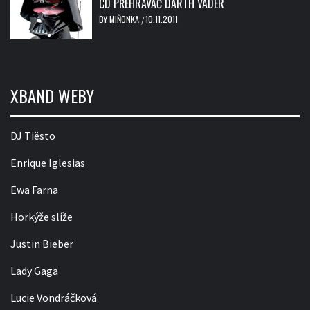
CD PŘEHRÁVAČ DARTH VADER
BY
MIŇONKA
10.11.2011
/
XBAND WEBY
DJ Tiësto
Enrique Iglesias
Ewa Farna
Horkýže slíže
Justin Bieber
Lady Gaga
Lucie Vondráčková