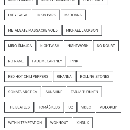
LADY GAGA
LINKIN PARK
MADONNA
METALGATE MASSACRE VOL.5
MICHAEL JACKSON
MIRO ŠMAJDA
NIGHTWISH
NIGHTWORK
NO DOUBT
NO NAME
PAUL MCCARTNEY
PINK
RED HOT CHILI PEPPERS
RIHANNA
ROLLING STONES
SONATA ARCTICA
SUNSHINE
TARJA TURUNEN
THE BEATLES
TOMÁŠ KLUS
U2
VIDEO
VIDEOKLIP
WITHIN TEMPTATION
WOHNOUT
XINDL X