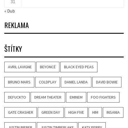
31
« Dub
REKLAMA
ŠTÍTKY
AVRIL LAVIGNE
BEYONCÉ
BLACK EYED PEAS
BRUNO MARS
COLDPLAY
DANIEL LANDA
DAVID BOWIE
DEFUCKTO
DREAM THEATER
EMINEM
FOO FIGHTERS
GATE CRASHER
GREEN DAY
HIGH FIVE
HIM
INSANIA
JUSTIN BIEBER
JUSTIN TIMBERLAKE
KATY PERRY