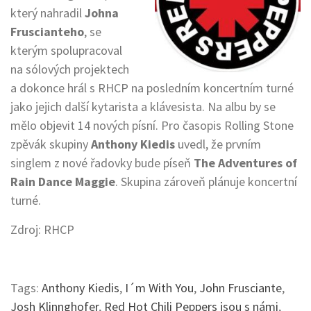
který nahradil
Johna
Fruscianteho
, se
kterým spolupracoval
na sólových projektech
a dokonce hrál s RHCP na posledním koncertním turné
jako jejich další kytarista a klávesista. Na albu by se
mělo objevit 14 nových písní. Pro časopis Rolling Stone
zpěvák skupiny
Anthony Kiedis
uvedl, že prvním
singlem z nové řadovky bude píseň
The Adventures of
Rain Dance Maggie
. Skupina zároveň plánuje koncertní
turné.
Zdroj: RHCP
Tags:
Anthony Kiedis
,
I´m With You
,
John Frusciante
,
Josh Klinnghofer
,
Red Hot Chili Peppers jsou s námi
,