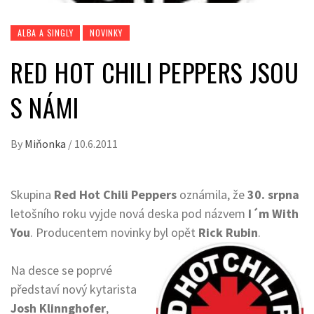
ALBA A SINGLY
NOVINKY
RED HOT CHILI PEPPERS JSOU
S NÁMI
By
Miňonka
/
10.6.2011
Skupina
Red Hot Chili Peppers
oznámila, že
30. srpna
letošního roku vyjde nová deska pod názvem
I´m With
You
. Producentem novinky byl opět
Rick Rubin
.
Na desce se poprvé
představí nový kytarista
Josh Klinnghofer
,