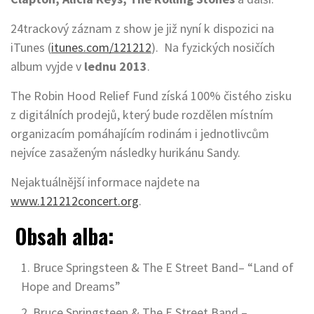
24trackový záznam z show je již nyní k dispozici na
iTunes (
itunes.com/121212
). Na fyzických nosičích
album vyjde v
lednu 2013
.
The Robin Hood Relief Fund získá 100% čistého zisku
z digitálních prodejů, který bude rozdělen místním
organizacím pomáhajícím rodinám i jednotlivcům
nejvíce zasaženým následky hurikánu Sandy.
Nejaktuálnější informace najdete na
www.121212concert.org
.
Obsah alba:
Bruce Springsteen & The E Street Band– “Land of
Hope and Dreams”
Bruce Springsteen & The E Street Band –