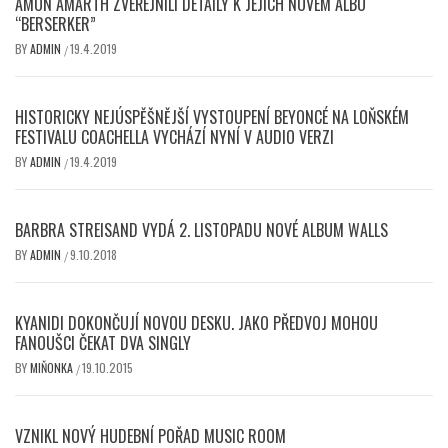
AMON AMARTH ZVEŘEJNILI DETAILY K JEJICH NOVÉM ALBU
“BERSERKER”
BY
ADMIN
19.4.2019
/
HISTORICKY NEJÚSPĚŠNĚJŠÍ VYSTOUPENÍ BEYONCÉ NA LOŇSKÉM
FESTIVALU COACHELLA VYCHÁZÍ NYNÍ V AUDIO VERZI
BY
ADMIN
19.4.2019
/
BARBRA STREISAND VYDÁ 2. LISTOPADU NOVÉ ALBUM WALLS
BY
ADMIN
9.10.2018
/
KYANIDI DOKONČUJÍ NOVOU DESKU. JAKO PŘEDVOJ MOHOU
FANOUŠCI ČEKAT DVA SINGLY
BY
MIŇONKA
19.10.2015
/
VZNIKL NOVÝ HUDEBNÍ POŘAD MUSIC ROOM