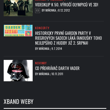
VIDEOKLIP K 50. VÝROČÍ OLYMPICŮ VE 3D!
BY
MIŇONKA
8.12.2012
/
KONCERTY
HISTORICKY PRVNÍ GARDEN PARTY V
RIEGROVÝCH SADECH LÁKÁ FANOUŠKY TOHO
NEJLEPŠÍHO Z HUDBY JIŽ 2. SRPNA!
BY
MIŇONKA
9.7.2014
/
NOVINKY
CD PŘEHRÁVAČ DARTH VADER
BY
MIŇONKA
10.11.2011
/
XBAND WEBY