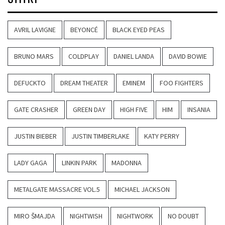
AVRIL LAVIGNE
BEYONCÉ
BLACK EYED PEAS
BRUNO MARS
COLDPLAY
DANIEL LANDA
DAVID BOWIE
DEFUCKTO
DREAM THEATER
EMINEM
FOO FIGHTERS
GATE CRASHER
GREEN DAY
HIGH FIVE
HIM
INSANIA
JUSTIN BIEBER
JUSTIN TIMBERLAKE
KATY PERRY
LADY GAGA
LINKIN PARK
MADONNA
METALGATE MASSACRE VOL.5
MICHAEL JACKSON
MIRO ŠMAJDA
NIGHTWISH
NIGHTWORK
NO DOUBT