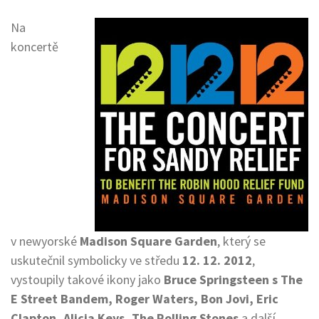
Na
koncertě
v newyorské
Madison Square Garden
, který se
uskutečnil symbolicky ve středu
12. 12. 2012
,
vystoupily takové ikony jako
Bruce Springsteen s The
E Street Bandem, Roger Waters, Bon Jovi, Eric
Clapton, Alicia Keys, The Rolling Stones
a další.