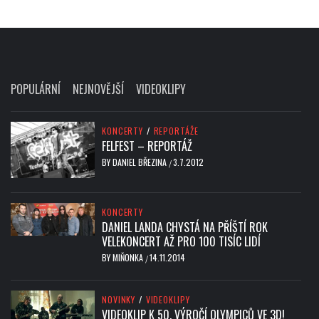
POPULÁRNÍ
NEJNOVĚJŠÍ
VIDEOKLIPY
KONCERTY
/
REPORTÁŽE
FELFEST – REPORTÁŽ
BY
DANIEL BŘEZINA
3.7.2012
/
KONCERTY
DANIEL LANDA CHYSTÁ NA PŘÍŠTÍ ROK
VELEKONCERT AŽ PRO 100 TISÍC LIDÍ
BY
MIŇONKA
14.11.2014
/
NOVINKY
/
VIDEOKLIPY
VIDEOKLIP K 50. VÝROČÍ OLYMPICŮ VE 3D!