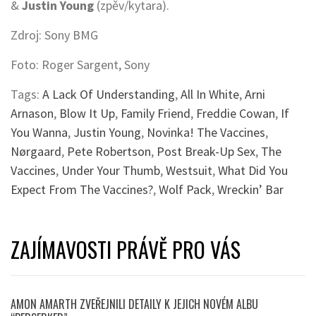
&
Justin Young
(zpěv/kytara).
Zdroj: Sony BMG
Foto: Roger Sargent, Sony
Tags:
A Lack Of Understanding
,
All In White
,
Arni
Arnason
,
Blow It Up
,
Family Friend
,
Freddie Cowan
,
If
You Wanna
,
Justin Young
,
Novinka! The Vaccines
,
Nørgaard
,
Pete Robertson
,
Post Break-Up Sex
,
The
Vaccines
,
Under Your Thumb
,
Westsuit
,
What Did You
Expect From The Vaccines?
,
Wolf Pack
,
Wreckin’ Bar
ZAJÍMAVOSTI PRÁVĚ PRO VÁS
AMON AMARTH ZVEŘEJNILI DETAILY K JEJICH NOVÉM ALBU