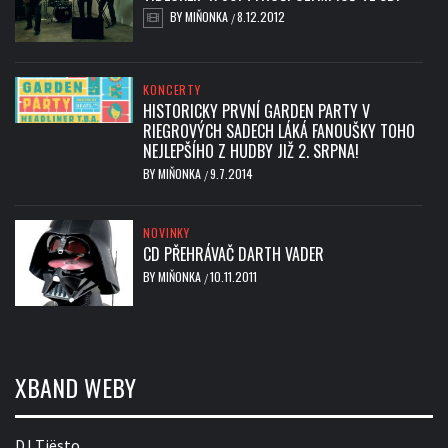
BY
MIŇONKA
8.12.2012
/
KONCERTY
HISTORICKY PRVNÍ GARDEN PARTY V
RIEGROVÝCH SADECH LÁKÁ FANOUŠKY TOHO
NEJLEPŠÍHO Z HUDBY JIŽ 2. SRPNA!
BY
MIŇONKA
9.7.2014
/
NOVINKY
CD PŘEHRÁVAČ DARTH VADER
BY
MIŇONKA
10.11.2011
/
XBAND WEBY
DJ Tiësto