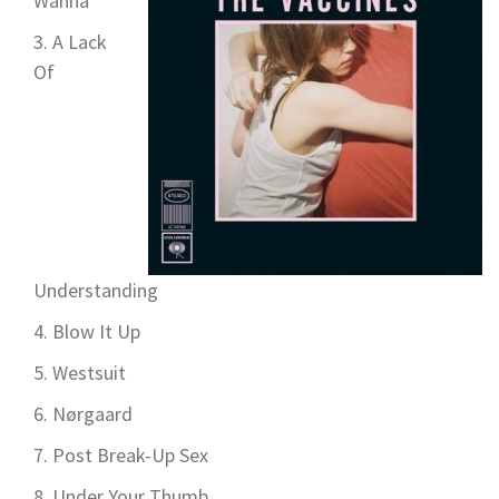
Wanna
A Lack
Of
Understanding
Blow It Up
Westsuit
Nørgaard
Post Break-Up Sex
Under Your Thumb