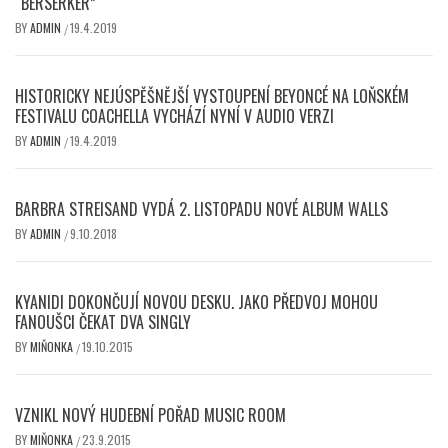
“BERSERKER”
BY
ADMIN
19.4.2019
/
HISTORICKY NEJÚSPĚŠNĚJŠÍ VYSTOUPENÍ BEYONCÉ NA LOŇSKÉM
FESTIVALU COACHELLA VYCHÁZÍ NYNÍ V AUDIO VERZI
BY
ADMIN
19.4.2019
/
BARBRA STREISAND VYDÁ 2. LISTOPADU NOVÉ ALBUM WALLS
BY
ADMIN
9.10.2018
/
KYANIDI DOKONČUJÍ NOVOU DESKU. JAKO PŘEDVOJ MOHOU
FANOUŠCI ČEKAT DVA SINGLY
BY
MIŇONKA
19.10.2015
/
VZNIKL NOVÝ HUDEBNÍ POŘAD MUSIC ROOM
BY
MIŇONKA
23.9.2015
/