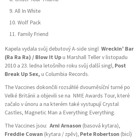
All In White
Wolf Pack
Family Friend
Kapela vydala svůj debutový A-side singl
Wreckin’ Bar
(Ra Ra Ra) / Blow It Up
u
Marshall Teller v listopadu
2010 a 23. ledna letošního roku svůj další singl,
Post
Break Up Sex,
u
Columbia Records.
The Vaccines dokončili rozsáhlé dvouměsíční turné po
Velké Británii a objevili se na NME Awards Tour, které
začalo v únoru a na kterém také vystupují Crystal
Castles, Magnetic Man a Everything Everything.
The Vaccines jsou:
Arni Arnason
(basová kytara),
Freddie Cowan
(kytara / zpěv),
Pete Robertson
(bicí)