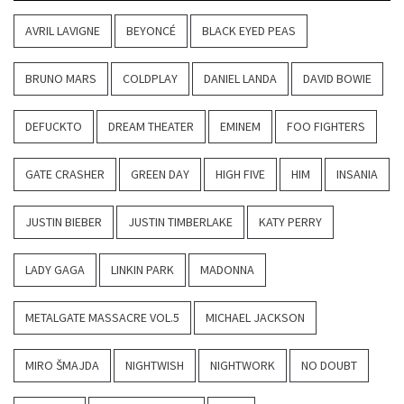
AVRIL LAVIGNE
BEYONCÉ
BLACK EYED PEAS
BRUNO MARS
COLDPLAY
DANIEL LANDA
DAVID BOWIE
DEFUCKTO
DREAM THEATER
EMINEM
FOO FIGHTERS
GATE CRASHER
GREEN DAY
HIGH FIVE
HIM
INSANIA
JUSTIN BIEBER
JUSTIN TIMBERLAKE
KATY PERRY
LADY GAGA
LINKIN PARK
MADONNA
METALGATE MASSACRE VOL.5
MICHAEL JACKSON
MIRO ŠMAJDA
NIGHTWISH
NIGHTWORK
NO DOUBT