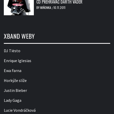
CD PŘEHRÁVAČ DARTH VADER
BY
MIŇONKA
10.11.2011
/
XBAND WEBY
DJ Tiësto
Enrique Iglesias
Ewa Farna
Horkýže slíže
Justin Bieber
Lady Gaga
Lucie Vondráčková