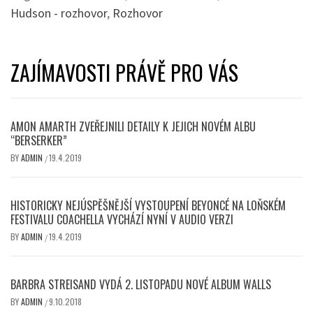
Hudson - rozhovor
,
Rozhovor
ZAJÍMAVOSTI PRÁVĚ PRO VÁS
AMON AMARTH ZVEŘEJNILI DETAILY K JEJICH NOVÉM ALBU
“BERSERKER”
BY
ADMIN
19.4.2019
/
HISTORICKY NEJÚSPĚŠNĚJŠÍ VYSTOUPENÍ BEYONCÉ NA LOŇSKÉM
FESTIVALU COACHELLA VYCHÁZÍ NYNÍ V AUDIO VERZI
BY
ADMIN
19.4.2019
/
BARBRA STREISAND VYDÁ 2. LISTOPADU NOVÉ ALBUM WALLS
BY
ADMIN
9.10.2018
/