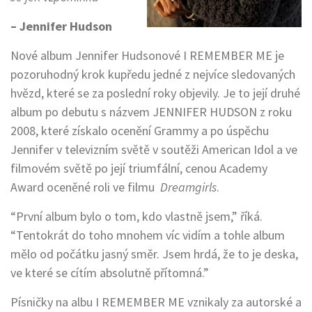
– Jennifer Hudson
Nové album Jennifer Hudsonové I REMEMBER ME je
pozoruhodný krok kupředu jedné z nejvíce sledovaných
hvězd, které se za poslední roky objevily. Je to její druhé
album po debutu s názvem JENNIFER HUDSON z roku
2008, které získalo ocenění Grammy a po úspěchu
Jennifer v televizním světě v soutěži American Idol a ve
filmovém světě po její triumfální, cenou Academy
Award oceněné roli ve filmu
Dreamgirls
.
“První album bylo o tom, kdo vlastně jsem,” říká.
“Tentokrát do toho mnohem víc vidím a tohle album
mělo od počátku jasný směr. Jsem hrdá, že to je deska,
ve které se cítím absolutně přítomná.”
Písničky na albu I REMEMBER ME vznikaly za autorské a