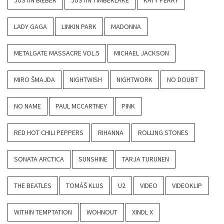
JUSTIN BIEBER
JUSTIN TIMBERLAKE
KATY PERRY
LADY GAGA
LINKIN PARK
MADONNA
METALGATE MASSACRE VOL.5
MICHAEL JACKSON
MIRO ŠMAJDA
NIGHTWISH
NIGHTWORK
NO DOUBT
NO NAME
PAUL MCCARTNEY
PINK
RED HOT CHILI PEPPERS
RIHANNA
ROLLING STONES
SONATA ARCTICA
SUNSHINE
TARJA TURUNEN
THE BEATLES
TOMÁŠ KLUS
U2
VIDEO
VIDEOKLIP
WITHIN TEMPTATION
WOHNOUT
XINDL X