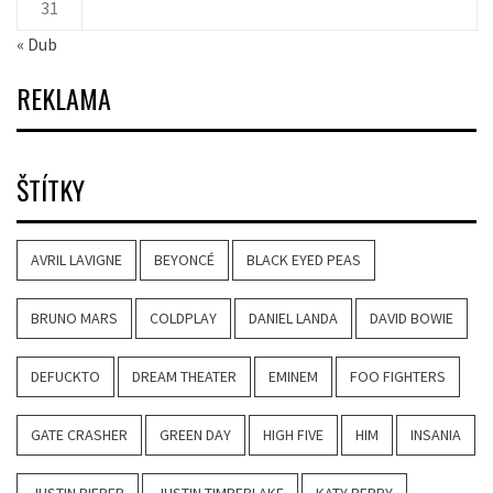
31
« Dub
REKLAMA
ŠTÍTKY
AVRIL LAVIGNE
BEYONCÉ
BLACK EYED PEAS
BRUNO MARS
COLDPLAY
DANIEL LANDA
DAVID BOWIE
DEFUCKTO
DREAM THEATER
EMINEM
FOO FIGHTERS
GATE CRASHER
GREEN DAY
HIGH FIVE
HIM
INSANIA