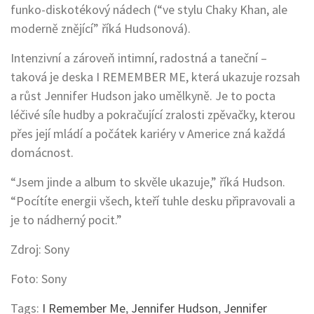
funko-diskotékový nádech (“ve stylu Chaky Khan, ale
moderně znějící” říká Hudsonová).
Intenzivní a zároveň intimní, radostná a taneční –
taková je deska I REMEMBER ME, která ukazuje rozsah
a růst Jennifer Hudson jako umělkyně. Je to pocta
léčivé síle hudby a pokračující zralosti zpěvačky, kterou
přes její mládí a počátek kariéry v Americe zná každá
domácnost.
“Jsem jinde a album to skvěle ukazuje,” říká Hudson.
“Pocítíte energii všech, kteří tuhle desku připravovali a
je to nádherný pocit.”
Zdroj: Sony
Foto: Sony
Tags:
I Remember Me
,
Jennifer Hudson
,
Jennifer