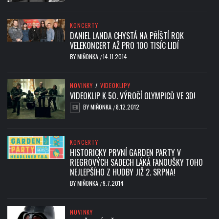
KONCERTY
DANIEL LANDA CHYSTÁ NA PŘÍŠTÍ ROK
VELEKONCERT AŽ PRO 100 TISÍC LIDÍ
BY
MIŇONKA
14.11.2014
/
NOVINKY
/
VIDEOKLIPY
VIDEOKLIP K 50. VÝROČÍ OLYMPICŮ VE 3D!
BY
MIŇONKA
8.12.2012
/
KONCERTY
HISTORICKY PRVNÍ GARDEN PARTY V
RIEGROVÝCH SADECH LÁKÁ FANOUŠKY TOHO
NEJLEPŠÍHO Z HUDBY JIŽ 2. SRPNA!
BY
MIŇONKA
9.7.2014
/
NOVINKY