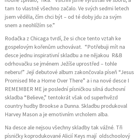
tam to vlastně všechno začalo. Ve svých sedmi letech
jsem věděla, čím chci být – od té doby jdu za svým
snem a neohlížím se.”
Rodačka z Chicaga tvrdí, že si chce tento vztah ke
gospelovým kořenům uchovávat. “Potřebuji mít na
desce jednu inspirativní skladbu a ne nějakou R&B
odrhovačku se jménem Ježíše uprostřed – tohle
neberu!” Její debutové album zakončovala píseň “Jesus
Promised Me a Home Over There” a i na nové desce I
REMEMBER ME je poslední písničkou silná duchovní
skladba “Believe,” tentokrát však od superhvězd
country hudby Brookse a Dunna. Skladbu produkoval
Harvey Mason a je emotivním vrcholem alba.
Na desce ale nejsou všechny skladby tak vážné. Tři
písničky koprodukované Alicií Keys mají oldschoolový