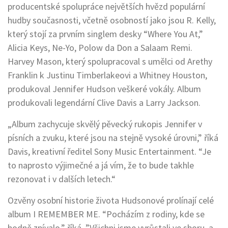
producentské spolupráce největších hvězd populární
hudby současnosti, včetně osobností jako jsou R. Kelly,
který stojí za prvním singlem desky “Where You At,”
Alicia Keys, Ne-Yo, Polow da Don a Salaam Remi.
Harvey Mason, který spolupracoval s umělci od Arethy
Franklin k Justinu Timberlakeovi a Whitney Houston,
produkoval Jennifer Hudson veškeré vokály. Album
produkovali legendární Clive Davis a Larry Jackson.
„Album zachycuje skvělý pěvecký rukopis Jennifer v
písních a zvuku, které jsou na stejně vysoké úrovni,” říká
Davis, kreativní ředitel Sony Music Entertainment. “Je
to naprosto výjimečné a já vím, že to bude takhle
rezonovat i v dalších letech.“
Ozvěny osobní historie života Hudsonové prolínají celé
album I REMEMBER ME. “Pocházím z rodiny, kde se
hodně zpívalo,” říká. ”Všichni jsme vyrůstali ve sboru, a