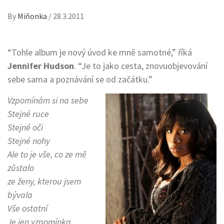
By
Miňonka
/
28.3.2011
“Tohle album je nový úvod ke mně samotné,” říká
Jennifer Hudson
. “Je to jako cesta, znovuobjevování
sebe sama a poznávání se od začátku.”
Vzpomínám si na sebe
Stejné ruce
Stejné oči
Stejné nohy
Ale to je vše, co ze mě
zůstalo
ze ženy, kterou jsem
bývala
Vše ostatní
Je jen vzpomínka