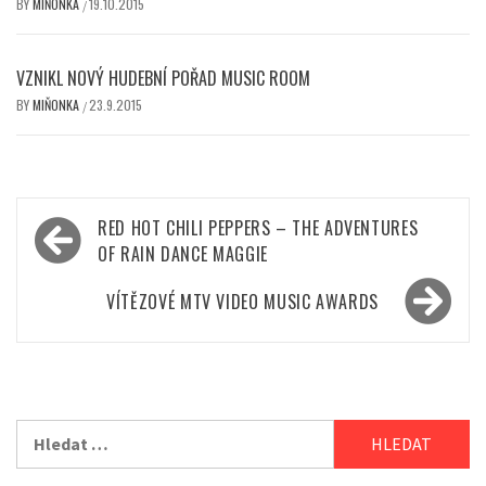
BY
MIŇONKA
19.10.2015
/
VZNIKL NOVÝ HUDEBNÍ POŘAD MUSIC ROOM
BY
MIŇONKA
23.9.2015
/
Navigace
RED HOT CHILI PEPPERS – THE ADVENTURES
pro
OF RAIN DANCE MAGGIE
příspěvek
VÍTĚZOVÉ MTV VIDEO MUSIC AWARDS
Vyhledávání