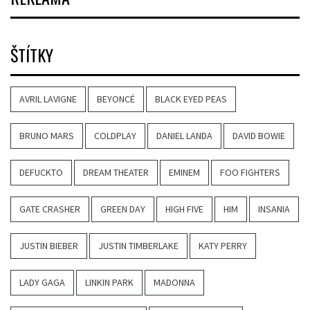
ŠTÍTKY
AVRIL LAVIGNE
BEYONCÉ
BLACK EYED PEAS
BRUNO MARS
COLDPLAY
DANIEL LANDA
DAVID BOWIE
DEFUCKTO
DREAM THEATER
EMINEM
FOO FIGHTERS
GATE CRASHER
GREEN DAY
HIGH FIVE
HIM
INSANIA
JUSTIN BIEBER
JUSTIN TIMBERLAKE
KATY PERRY
LADY GAGA
LINKIN PARK
MADONNA