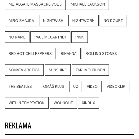
METALGATE MASSACRE VOL.5
MICHAEL JACKSON
MIRO ŠMAJDA
NIGHTWISH
NIGHTWORK
NO DOUBT
NO NAME
PAUL MCCARTNEY
PINK
RED HOT CHILI PEPPERS
RIHANNA
ROLLING STONES
SONATA ARCTICA
SUNSHINE
TARJA TURUNEN
THE BEATLES
TOMÁŠ KLUS
U2
VIDEO
VIDEOKLIP
WITHIN TEMPTATION
WOHNOUT
XINDL X
REKLAMA