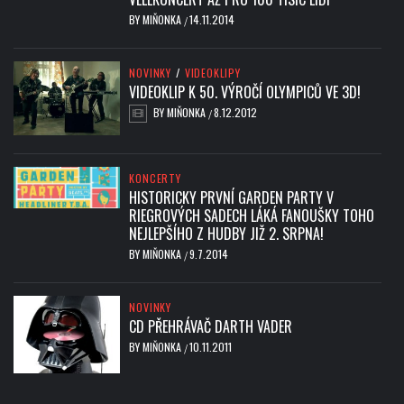
BY
MIŇONKA
14.11.2014
/
NOVINKY
/
VIDEOKLIPY
VIDEOKLIP K 50. VÝROČÍ OLYMPICŮ VE 3D!
BY
MIŇONKA
8.12.2012
/
KONCERTY
HISTORICKY PRVNÍ GARDEN PARTY V
RIEGROVÝCH SADECH LÁKÁ FANOUŠKY TOHO
NEJLEPŠÍHO Z HUDBY JIŽ 2. SRPNA!
BY
MIŇONKA
9.7.2014
/
NOVINKY
CD PŘEHRÁVAČ DARTH VADER
BY
MIŇONKA
10.11.2011
/