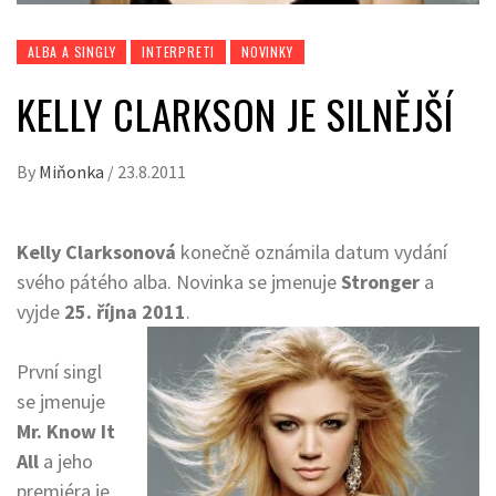
ALBA A SINGLY
INTERPRETI
NOVINKY
KELLY CLARKSON JE SILNĚJŠÍ
By
Miňonka
/
23.8.2011
Kelly Clarksonová
konečně oznámila datum vydání
svého pátého alba. Novinka se jmenuje
Stronger
a
vyjde
25. října 2011
.
První singl
se jmenuje
Mr. Know It
All
a jeho
premiéra je