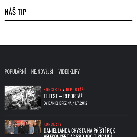
NÁŠ TIP
POPULÁRNÍ
NEJNOVĚJŠÍ
VIDEOKLIPY
KONCERTY
/
REPORTÁŽE
FELFEST – REPORTÁŽ
BY
DANIEL BŘEZINA
3.7.2012
/
KONCERTY
DANIEL LANDA CHYSTÁ NA PŘÍŠTÍ ROK
VELEKONCERT AŽ PRO 100 TISÍC LIDÍ