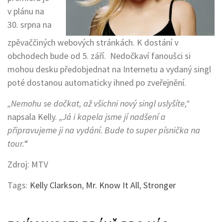
v plánu na
30. srpna na
zpěvaččiných webových stránkách. K dostání v
obchodech bude od 5. září. Nedočkaví fanoušci si
mohou desku předobjednat na Internetu a vydaný singl
poté dostanou automaticky ihned po zveřejnění.
„Nemohu se dočkat, až všichni nový singl uslyšíte,“
napsala Kelly.
„Já i kapela jsme jí nadšení a
připravujeme ji na vydání. Bude to super písnička na
tour.
“
Zdroj: MTV
Tags:
Kelly Clarkson
,
Mr. Know It All
,
Stronger