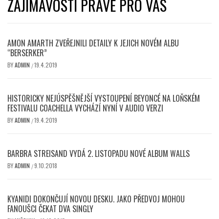
ZAJÍMAVOSTI PRÁVĚ PRO VÁS
AMON AMARTH ZVEŘEJNILI DETAILY K JEJICH NOVÉM ALBU
“BERSERKER”
BY
ADMIN
19.4.2019
/
HISTORICKY NEJÚSPĚŠNĚJŠÍ VYSTOUPENÍ BEYONCÉ NA LOŇSKÉM
FESTIVALU COACHELLA VYCHÁZÍ NYNÍ V AUDIO VERZI
BY
ADMIN
19.4.2019
/
BARBRA STREISAND VYDÁ 2. LISTOPADU NOVÉ ALBUM WALLS
BY
ADMIN
9.10.2018
/
KYANIDI DOKONČUJÍ NOVOU DESKU. JAKO PŘEDVOJ MOHOU
FANOUŠCI ČEKAT DVA SINGLY