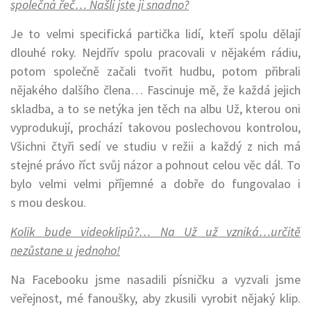
společná řeč… Našli jste ji snadno?
Je to velmi specifická partička lidí, kteří spolu dělají
dlouhé roky. Nejdřív spolu pracovali v nějakém rádiu,
potom společně začali tvořit hudbu, potom přibrali
nějakého dalšího člena… Fascinuje mě, že každá jejich
skladba, a to se netýka jen těch na albu Už, kterou oni
vyprodukují, prochází takovou poslechovou kontrolou,
Všichni čtyři sedí ve studiu v režii a každý z nich má
stejné právo říct svůj názor a pohnout celou věc dál. To
bylo velmi velmi příjemné a dobře do fungovalao i
s mou deskou.
Kolik bude videoklipů?… Na Už už vzniká…určitě
nezůstane u jednoho!
Na Facebooku jsme nasadili písničku a vyzvali jsme
veřejnost, mé fanoušky, aby zkusili vyrobit nějaký klip.