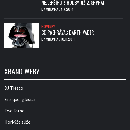
NEJLEPŠÍHO Z HUDBY JIŽ 2. SRPNA!
BY
MIŇONKA
9.7.2014
/
NOVINKY
CD PŘEHRÁVAČ DARTH VADER
BY
MIŇONKA
10.11.2011
/
XBAND WEBY
DJ Tiësto
Enrique Iglesias
Ewa Farna
Horkýže slíže