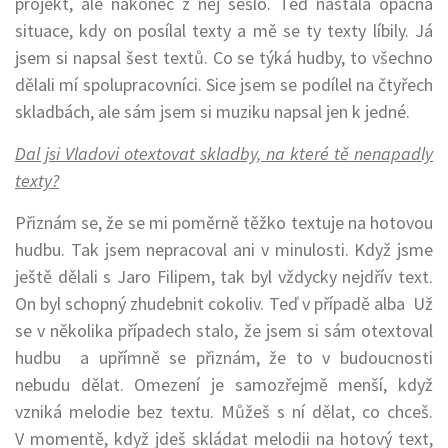
projekt, ale nakonec z něj sešlo. Teď nastala opačná
situace, kdy on posílal texty a mě se ty texty líbily. Já
jsem si napsal šest textů. Co se týká hudby, to všechno
dělali mí spolupracovníci. Sice jsem se podílel na čtyřech
skladbách, ale sám jsem si muziku napsal jen k jedné.
Dal jsi Vladovi otextovat skladby, na které tě nenapadly
texty?
Přiznám se, že se mi poměrně těžko textuje na hotovou
hudbu. Tak jsem nepracoval ani v minulosti. Když jsme
ještě dělali s Jaro Filipem, tak byl vždycky nejdřív text.
On byl schopný zhudebnit cokoliv. Teď v případě alba Už
se v několika případech stalo, že jsem si sám otextoval
hudbu a upřímně se přiznám, že to v budoucnosti
nebudu dělat. Omezení je samozřejmě menší, když
vzniká melodie bez textu. Můžeš s ní dělat, co chceš.
V momentě, když jdeš skládat melodii na hotový text,