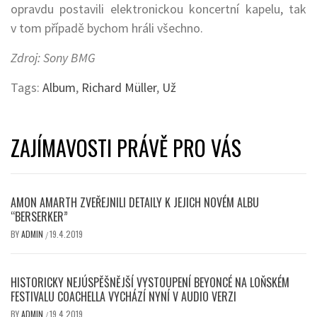
opravdu postavili elektronickou koncertní kapelu, tak
v tom případě bychom hráli všechno.
Zdroj: Sony BMG
Tags:
Album
,
Richard Müller
,
Už
ZAJÍMAVOSTI PRÁVĚ PRO VÁS
AMON AMARTH ZVEŘEJNILI DETAILY K JEJICH NOVÉM ALBU
“BERSERKER”
BY
ADMIN
19.4.2019
/
HISTORICKY NEJÚSPĚŠNĚJŠÍ VYSTOUPENÍ BEYONCÉ NA LOŇSKÉM
FESTIVALU COACHELLA VYCHÁZÍ NYNÍ V AUDIO VERZI
BY
ADMIN
19.4.2019
/