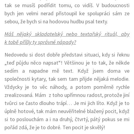
tak se musíš podřídit tomu, co vidíš. V budoucnosti
bych jen velmi nerad přistoupil ke spolupráci sám ze
sebou, že bych si na hodovou hudbu psal texty.
Máš nějaký skladatelský nebo textařský rituál, aby
k tobě příšly ty správné nápady?
Nedovedu si dost dobře představi situaci, kdy si řeknu
„teď půjdu něco napsat“! Většinou je to tak, že někde
sedím a napadne mě text. Když jsem doma ve
společnosti kytary, tak sem tam přijde nějaká melodie.
Vždycky je to věc náhody, a potom poměrně rychle
zrealizovaná. Mám z toho upřímnou radost, protože jiní
tvůrci se často dlouho trápí… Je mi jich líto. Když je to
úplně hotové, tak mám neuvěřitelné blažený pocit, když
si to poslouchám a i na druhý, čtvrtý, pátý pokus se mi
pořád zdá, že je to dobré. Ten pocit je skvělý!