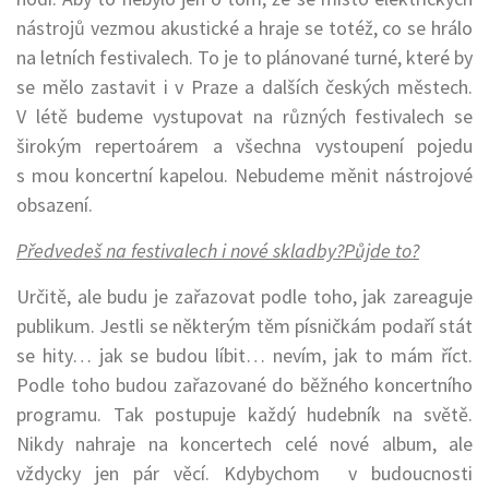
nástrojů vezmou akustické a hraje se totéž, co se hrálo
na letních festivalech. To je to plánované turné, které by
se mělo zastavit i v Praze a dalších českých městech.
V létě budeme vystupovat na různých festivalech se
širokým repertoárem a všechna vystoupení pojedu
s mou koncertní kapelou. Nebudeme měnit nástrojové
obsazení.
Předvedeš na festivalech i nové skladby?Půjde to?
Určitě, ale budu je zařazovat podle toho, jak zareaguje
publikum. Jestli se některým těm písničkám podaří stát
se hity… jak se budou líbit… nevím, jak to mám říct.
Podle toho budou zařazované do běžného koncertního
programu. Tak postupuje každý hudebník na světě.
Nikdy nahraje na koncertech celé nové album, ale
vždycky jen pár věcí. Kdybychom v budoucnosti