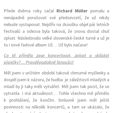
Přede dvěma roky začal
Richard Müller
pomalu a
nenápadně porušovat své předsevzetí, že už nikdy
nebude vystupovat. Nejdřív na zkoušku objel pár letních
festivalů a odezva byla taková, že znovu dostal chuť
zpívat. Následovalo velké slovenské-české turné a už je
tu i nové řadové album Už… Už bylo načase!
Co tě přímělo zase koncertovat, zpívat a skládat
písničky?… Pravděpodobně fanoušci!
Měl jsem v určitém období takové chmurné myšlenky a
dospěl jsem k názoru, že hudba je záležitostí mladých a
mladí by ji taky měli vytvářet. Měl jsem tak pocit, že se
vytratila i má aktuálnost… Tohle všechno mě přimělo
k prohlášení, že končím. Smluvně jsem měl ještě
povinnosti na několik koncertů, a tam se ukázalo, že