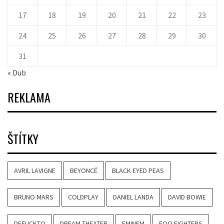
17
18
19
20
21
22
23
24
25
26
27
28
29
30
31
« Dub
REKLAMA
ŠTÍTKY
AVRIL LAVIGNE
BEYONCÉ
BLACK EYED PEAS
BRUNO MARS
COLDPLAY
DANIEL LANDA
DAVID BOWIE
DEFUCKTO
DREAM THEATER
EMINEM
FOO FIGHTERS