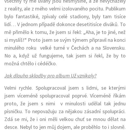
všechny ty mé úvahy jsou nesmyslné, a že nevycházely
z reality, ale z mého velmi izolovaného pocitu. Publikum
bylo fantastiké, zpívaly celé stadiony, byly tam tisíce
lidí… V jednom případě dokonce desetitisíce diváků. To
mě přimělo k tomu, že jsem si řekl: „Aha, je to jiné, než
si myslíš!“ Proto jsem se svým týmem připravil na konci
minulého roku velké turné v Čechách a na Slovensku.
No a, když už fungujeme, tak jsem si řekl, že by to
možná chtělo i cédéčko.
Jak dlouho skladby pro album Už vznikaly?
Velmi rychle. Spolupracoval jsem s lidmi, se kterými
jsem víceméně spolupracoval poprvé. Víceméně říkám
proto, že jsem s nimi v minulosti udělal tak jednu
písničku. To nepovažuju za nějakou zásadní spolupráci.
Zdá se mi, že i oni měli velkou chuť se mnou dělat na
desce. Nebyl to jen můj dojem, ale proběhlo to i slovně.