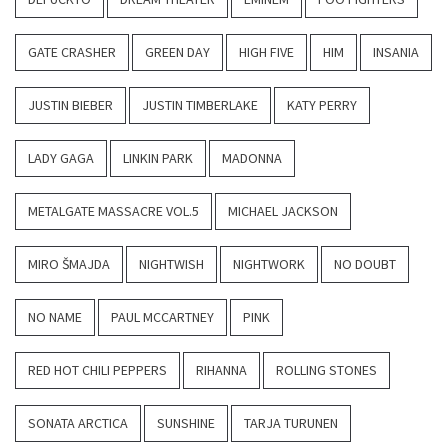
GATE CRASHER
GREEN DAY
HIGH FIVE
HIM
INSANIA
JUSTIN BIEBER
JUSTIN TIMBERLAKE
KATY PERRY
LADY GAGA
LINKIN PARK
MADONNA
METALGATE MASSACRE VOL.5
MICHAEL JACKSON
MIRO ŠMAJDA
NIGHTWISH
NIGHTWORK
NO DOUBT
NO NAME
PAUL MCCARTNEY
PINK
RED HOT CHILI PEPPERS
RIHANNA
ROLLING STONES
SONATA ARCTICA
SUNSHINE
TARJA TURUNEN