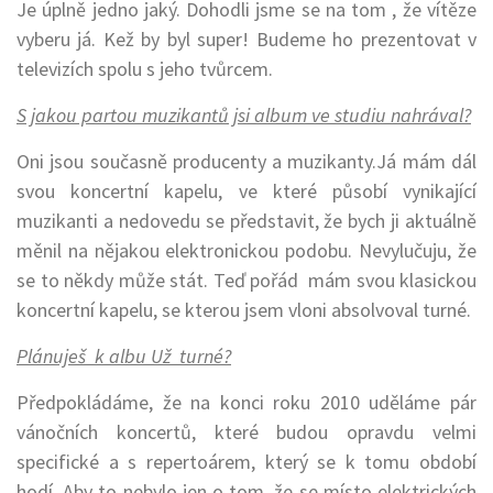
Je úplně jedno jaký. Dohodli jsme se na tom , že vítěze
vyberu já. Kež by byl super! Budeme ho prezentovat v
televizích spolu s jeho tvůrcem.
S jakou partou muzikantů jsi album ve studiu nahrával?
Oni jsou současně producenty a muzikanty.Já mám dál
svou koncertní kapelu, ve které působí vynikající
muzikanti a nedovedu se představit, že bych ji aktuálně
měnil na nějakou elektronickou podobu. Nevylučuju, že
se to někdy může stát. Teď pořád mám svou klasickou
koncertní kapelu, se kterou jsem vloni absolvoval turné.
Plánuješ k albu Už turné?
Předpokládáme, že na konci roku 2010 uděláme pár
vánočních koncertů, které budou opravdu velmi
specifické a s repertoárem, který se k tomu období
hodí. Aby to nebylo jen o tom, že se místo elektrických