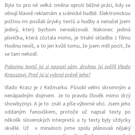
Byla to pro ně velká změna oproti běžné práci, kdy se
věnují hlavně reklamám a scénické hudbě. Elektronickou
poštou mi posílali úryvky textů a hudby a nenašel jsem
jediný, který bychom nerealizovali. Nakonec jediná
písnička, která zůstala mimo, je titulní skladba z filmu
Hodinu nevíš, a to jen kvůli tomu, že jsem měl pocit, že
se tam nehodí.
Polovinu textů jsi si napsal sám, druhou jsi svěřil Vlado
Krauszovi. Proč jsi si vybral právě jeho?
Vlado Krasz je z Kežmarku. Působí velmi skromným a
nenápadným dojmem. Je to pravdu člověk mimo drzý
showbyznys. A je to znát a píše výborné věci. Jsem jeho
oddaným fanouškem, protože už napsal texty po
několik slovenských interpretů a ty texty byly vždycky
skvělé. Už v minulosti jsme spolu plánovali nějaký