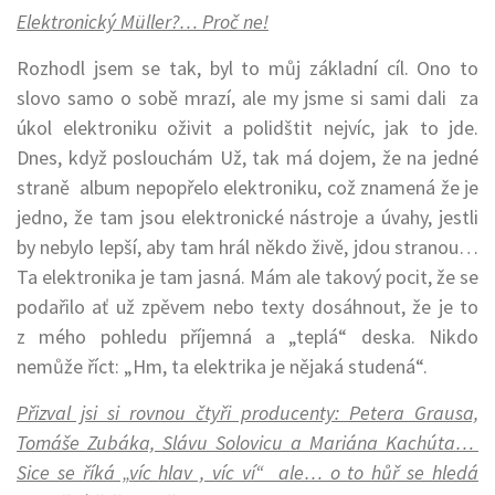
Elektronický Müller?… Proč ne!
Rozhodl jsem se tak, byl to můj základní cíl. Ono to
slovo samo o sobě mrazí, ale my jsme si sami dali za
úkol elektroniku oživit a polidštit nejvíc, jak to jde.
Dnes, když poslouchám Už, tak má dojem, že na jedné
straně album nepopřelo elektroniku, což znamená že je
jedno, že tam jsou elektronické nástroje a úvahy, jestli
by nebylo lepší, aby tam hrál někdo živě, jdou stranou…
Ta elektronika je tam jasná. Mám ale takový pocit, že se
podařilo ať už zpěvem nebo texty dosáhnout, že je to
z mého pohledu příjemná a „teplá“ deska. Nikdo
nemůže říct: „Hm, ta elektrika je nějaká studená“.
Přizval jsi si rovnou čtyři producenty: Petera Grausa,
Tomáše Zubáka, Slávu Solovicu a Mariána Kachúta…
Sice se říká „víc hlav , víc ví“ ale… o to hůř se hledá