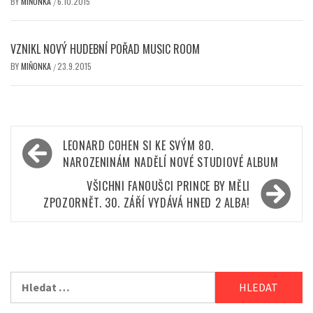
BY
MIŇONKA
6.10.2015
/
VZNIKL NOVÝ HUDEBNÍ POŘAD MUSIC ROOM
BY
MIŇONKA
23.9.2015
/
Navigace
LEONARD COHEN SI KE SVÝM 80.
pro
NAROZENINÁM NADĚLÍ NOVÉ STUDIOVÉ ALBUM
příspěvek
VŠICHNI FANOUŠCI PRINCE BY MĚLI
ZPOZORNĚT. 30. ZÁŘÍ VYDÁVÁ HNED 2 ALBA!
Vyhledávání