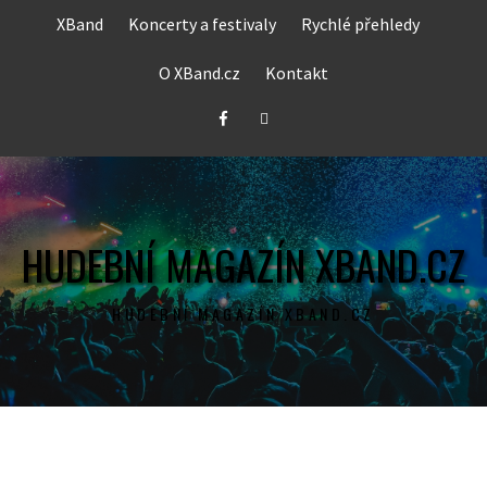
Skip
XBand
Koncerty a festivaly
Rychlé přehledy
to
content
O XBand.cz
Kontakt
Facebook
Twitter
HUDEBNÍ MAGAZÍN XBAND.CZ
HUDEBNÍ MAGAZÍN XBAND.CZ