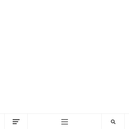
Primary
Menu