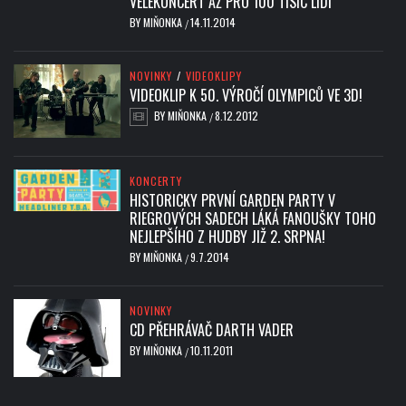
VELEKONCERT AŽ PRO 100 TISÍC LIDÍ
BY
MIŇONKA
14.11.2014
/
NOVINKY
/
VIDEOKLIPY
VIDEOKLIP K 50. VÝROČÍ OLYMPICŮ VE 3D!
BY
MIŇONKA
8.12.2012
/
KONCERTY
HISTORICKY PRVNÍ GARDEN PARTY V
RIEGROVÝCH SADECH LÁKÁ FANOUŠKY TOHO
NEJLEPŠÍHO Z HUDBY JIŽ 2. SRPNA!
BY
MIŇONKA
9.7.2014
/
NOVINKY
CD PŘEHRÁVAČ DARTH VADER
BY
MIŇONKA
10.11.2011
/