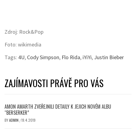
Zdroj: Rock&Pop
Foto: wikimedia
Tags:
4U
,
Cody Simpson
,
Flo Rida
,
iYiYi
,
Justin Bieber
ZAJÍMAVOSTI PRÁVĚ PRO VÁS
AMON AMARTH ZVEŘEJNILI DETAILY K JEJICH NOVÉM ALBU
“BERSERKER”
BY
ADMIN
19.4.2019
/