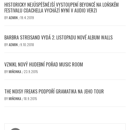
HISTORICKY NEJÚSPĚŠNĚJŠÍ VYSTOUPENÍ BEYONCÉ NA LOŇSKÉM
FESTIVALU COACHELLA VYCHÁZÍ NYNÍ V AUDIO VERZI
BY
ADMIN
19.4.2019
/
BARBRA STREISAND VYDÁ 2. LISTOPADU NOVÉ ALBUM WALLS
BY
ADMIN
9.10.2018
/
VZNIKL NOVÝ HUDEBNÍ POŘAD MUSIC ROOM
BY
MIŇONKA
23.9.2015
/
THE NOISY FREAKS PODPOŘÍ GRAMATIKA NA JEHO TOUR
BY
MIŇONKA
18.9.2015
/