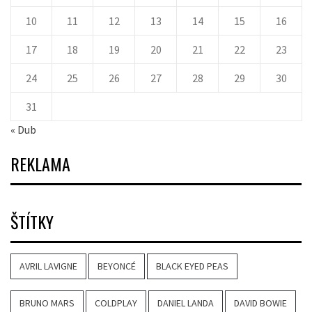
10
11
12
13
14
15
16
17
18
19
20
21
22
23
24
25
26
27
28
29
30
31
« Dub
REKLAMA
ŠTÍTKY
AVRIL LAVIGNE
BEYONCÉ
BLACK EYED PEAS
BRUNO MARS
COLDPLAY
DANIEL LANDA
DAVID BOWIE