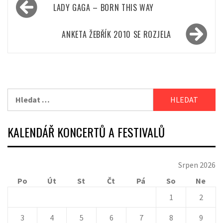
Navigace
LADY GAGA – BORN THIS WAY
pro
příspěvek
ANKETA ŽEBŘÍK 2010 SE ROZJELA
Vyhledávání
KALENDÁŘ KONCERTŮ A FESTIVALŮ
Srpen 2026
Po
Út
St
Čt
Pá
So
Ne
1
2
3
4
5
6
7
8
9