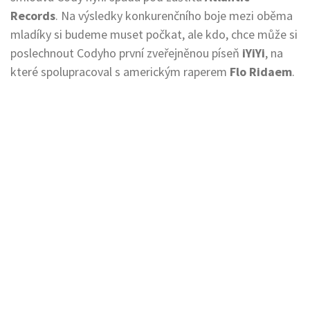
Records
. Na výsledky konkurenčního boje mezi oběma
mladíky si budeme muset počkat, ale kdo, chce může si
poslechnout Codyho první zveřejněnou píseň
iYiYi
, na
které spolupracoval s americkým raperem
Flo Ridaem
.