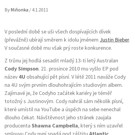
By
Miňonka
/
4.1.2011
V poslední době se uši všech dospívajících dívek
(převážně) ubírají směrem k idolu jménem
Justin Bieber
.
V současné době mu však prý roste konkurence.
Z trůnu jej hodlá sesadit mladý 13-ti letý Australan
Cody Simpson
. 21. prosince 2010 mu vyšlo EP pod
název
4U
obsahující pět písní. V létě 2011 naváže Cody
na 4U svým prvním dlouhohrajícím studiovým albem.
Zajímavé je, že Codyho začátek kariéry je téměř
totožný s Justinovým. Cody nahrál sám několik písní,
které umístil na YouTube a úspěch na sebe nenechal
dlouho čekat. Návštěvnost jeho stránek zaujala
producenta
Shawna Campbella
, který s ním uzavřel
smlouvu Cody nyní spadá pod záštitu
Atlantic