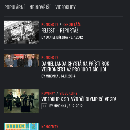
POPULÁRNÍ
NEJNOVĚJŠÍ
VIDEOKLIPY
KONCERTY
/
REPORTÁŽE
FELFEST – REPORTÁŽ
BY
DANIEL BŘEZINA
3.7.2012
/
KONCERTY
DANIEL LANDA CHYSTÁ NA PŘÍŠTÍ ROK
VELEKONCERT AŽ PRO 100 TISÍC LIDÍ
BY
MIŇONKA
14.11.2014
/
NOVINKY
/
VIDEOKLIPY
VIDEOKLIP K 50. VÝROČÍ OLYMPICŮ VE 3D!
BY
MIŇONKA
8.12.2012
/
KONCERTY