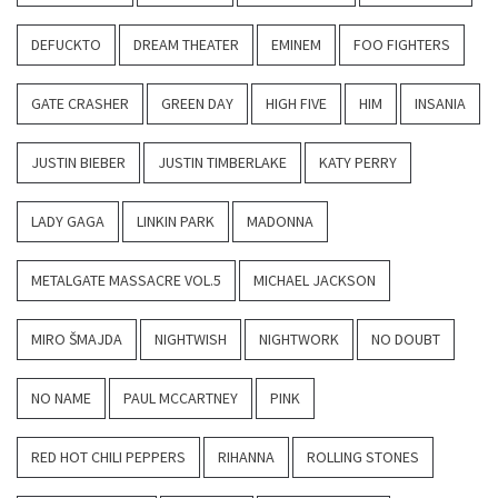
DEFUCKTO
DREAM THEATER
EMINEM
FOO FIGHTERS
GATE CRASHER
GREEN DAY
HIGH FIVE
HIM
INSANIA
JUSTIN BIEBER
JUSTIN TIMBERLAKE
KATY PERRY
LADY GAGA
LINKIN PARK
MADONNA
METALGATE MASSACRE VOL.5
MICHAEL JACKSON
MIRO ŠMAJDA
NIGHTWISH
NIGHTWORK
NO DOUBT
NO NAME
PAUL MCCARTNEY
PINK
RED HOT CHILI PEPPERS
RIHANNA
ROLLING STONES