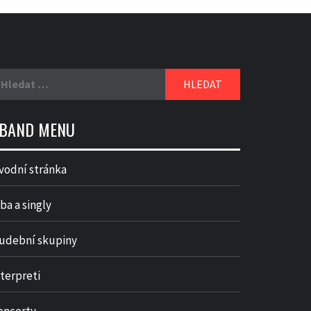
yhledávání
BAND MENU
vodní stránka
ba a singly
udební skupiny
nterpreti