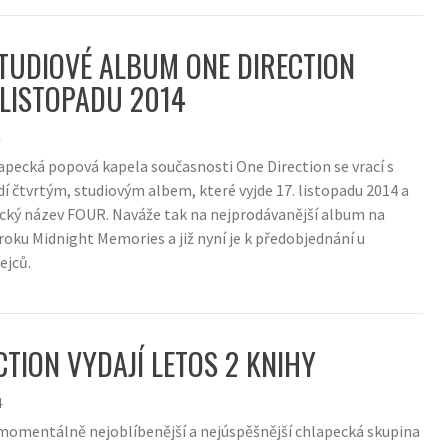
TUDIOVÉ ALBUM ONE DIRECTION
. LISTOPADU 2014
4
lapecká popová kapela současnosti One Direction se vrací s
dí čtvrtým, studiovým albem, které vyjde 17. listopadu 2014 a
cký název FOUR. Naváže tak na nejprodávanější album na
roku Midnight Memories a již nyní je k předobjednání u
ejců.
CTION VYDAJÍ LETOS 2 KNIHY
4
momentálně nejoblíbenější a nejúspěšnější chlapecká skupina