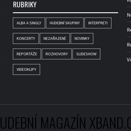
K
RUBRIKY
N
ALBA A SINGLY
HUDEBNÍ SKUPINY
INTERPRETI
R
KONCERTY
NEZAŘAZENÉ
NOVINKY
R
REPORTÁŽE
ROZHOVORY
SLIDESHOW
V
VIDEOKLIPY
UDEBNÍ MAGAZÍN XBAND.