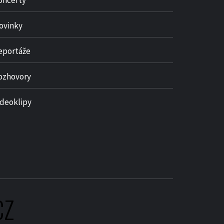
oncerty
ovinky
eportáže
ozhovory
ideoklipy
CZ