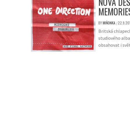
NOVÁ DES
MEMORIES
BY
MIŇONKA
22.9.20
/
Britská chlapec
studiového alba
obsahovat i svě