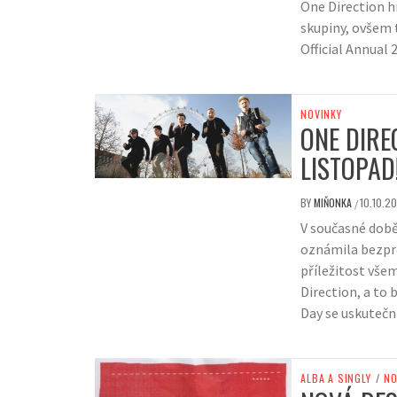
One Direction h
skupiny, ovšem t
Official Annual
NOVINKY
ONE DIRE
LISTOPAD
BY
MIŇONKA
10.10.20
/
V současné době
oznámila bezpre
příležitost vše
Direction, a to
Day se uskuteční
ALBA A SINGLY
/
NO