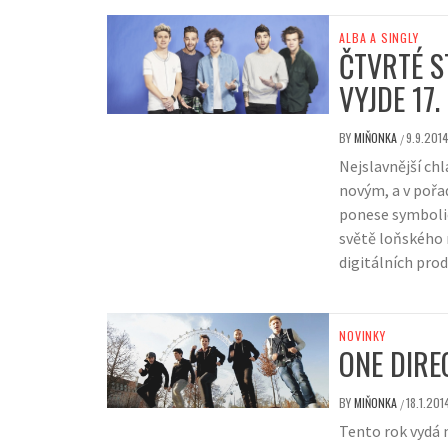
ALBA A SINGLY
ČTVRTÉ S
VYJDE 17
BY
MIŇONKA
9.9.201
/
Nejslavnější ch
novým, a v pořa
ponese symboli
světě loňského 
digitálních prod
NOVINKY
ONE DIRE
BY
MIŇONKA
18.1.201
/
Tento rok vydá 