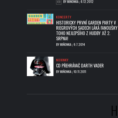
BY
MIŇONKA
8.12.2012
/
KONCERTY
HISTORICKY PRVNÍ GARDEN PARTY V
RIEGROVÝCH SADECH LÁKÁ FANOUŠKY
TOHO NEJLEPŠÍHO Z HUDBY JIŽ 2.
SRPNA!
BY
MIŇONKA
9.7.2014
/
NOVINKY
CD PŘEHRÁVAČ DARTH VADER
BY
MIŇONKA
10.11.2011
/
H