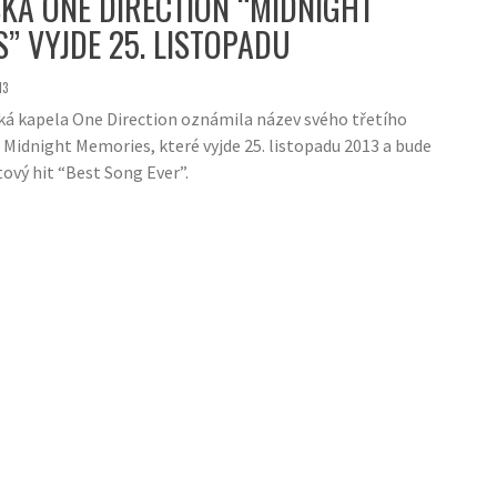
KA ONE DIRECTION “MIDNIGHT
” VYJDE 25. LISTOPADU
13
ká kapela One Direction oznámila název svého třetího
 Midnight Memories, které vyjde 25. listopadu 2013 a bude
tový hit “Best Song Ever”.