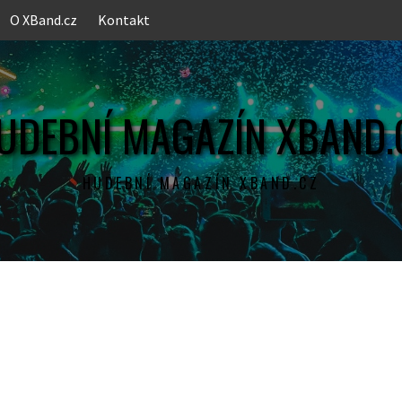
O XBand.cz
Kontakt
UDEBNÍ MAGAZÍN XBAND.
HUDEBNÍ MAGAZÍN XBAND.CZ