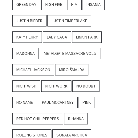
GREEN DAY
HIGH FIVE
HIM
INSANIA
JUSTIN BIEBER
JUSTIN TIMBERLAKE
KATY PERRY
LADY GAGA
LINKIN PARK
MADONNA
METALGATE MASSACRE VOL.5
MICHAEL JACKSON
MIRO ŠMAJDA
NIGHTWISH
NIGHTWORK
NO DOUBT
NO NAME
PAUL MCCARTNEY
PINK
RED HOT CHILI PEPPERS
RIHANNA
ROLLING STONES
SONATA ARCTICA