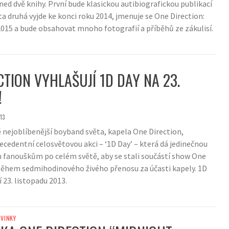
ned dvě knihy. První bude klasickou autibiografickou publikací
a druhá vyjde ke konci roku 2014, jmenuje se One Direction:
 2015 a bude obsahovat mnoho fotografií a příběhů ze zákulisí.
CTION VYHLAŠUJÍ 1D DAY NA 23.
!
13
 nejoblíbenější boyband světa, kapela One Direction,
cedentní celosvětovou akci – ‘1D Day’ – která dá jedinečnou
m fanouškům po celém světě, aby se stali součástí show One
 během sedmihodinového živého přenosu za účasti kapely. 1D
 23. listopadu 2013.
VINKY