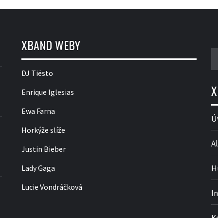
XBAND WEBY
V
DJ Tiësto
X
Enrique Iglesias
Ewa Farna
Ú
Horkýže slíže
Al
Justin Bieber
Lady Gaga
H
Lucie Vondráčková
I