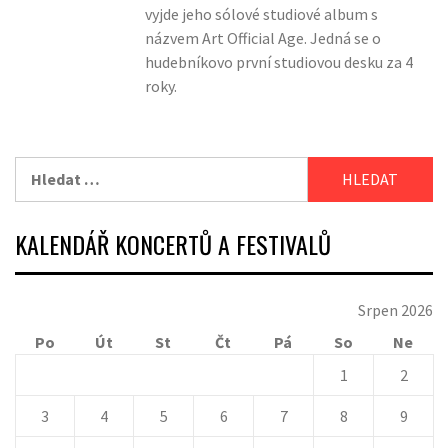
vyjde jeho sólové studiové album s
názvem Art Official Age. Jedná se o
hudebníkovo první studiovou desku za 4
roky.
Vyhledávání
KALENDÁŘ KONCERTŮ A FESTIVALŮ
Srpen 2026
Po
Út
St
Čt
Pá
So
Ne
1
2
3
4
5
6
7
8
9