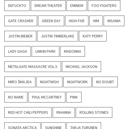
DEFUCKTO
DREAM THEATER
EMINEM
FOO FIGHTERS
GATE CRASHER
GREEN DAY
HIGH FIVE
HIM
INSANIA
JUSTIN BIEBER
JUSTIN TIMBERLAKE
KATY PERRY
LADY GAGA
LINKIN PARK
MADONNA
METALGATE MASSACRE VOL.5
MICHAEL JACKSON
MIRO ŠMAJDA
NIGHTWISH
NIGHTWORK
NO DOUBT
NO NAME
PAUL MCCARTNEY
PINK
RED HOT CHILI PEPPERS
RIHANNA
ROLLING STONES
SONATA ARCTICA
SUNSHINE
TARJA TURUNEN