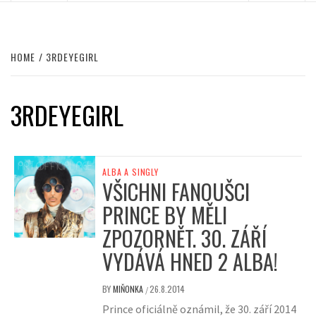
HOME
3RDEYEGIRL
3RDEYEGIRL
ALBA A SINGLY
VŠICHNI FANOUŠCI
PRINCE BY MĚLI
ZPOZORNĚT. 30. ZÁŘÍ
VYDÁVÁ HNED 2 ALBA!
BY
MIŇONKA
26.8.2014
/
Prince oficiálně oznámil, že 30. září 2014