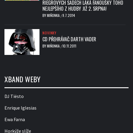
RIEGROVÝCH SADECH LÁKÁ FANOUŠKY TOHO
NEJLEPŠÍHO Z HUDBY JIŽ 2. SRPNA!
BY
MIŇONKA
9.7.2014
/
NOVINKY
CD PŘEHRÁVAČ DARTH VADER
BY
MIŇONKA
10.11.2011
/
XBAND WEBY
DJ Tiësto
Enrique Iglesias
Ewa Farna
Horkýže slíže