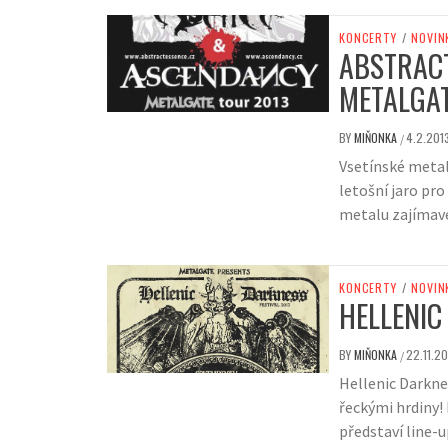
KONCERTY
/
NOVIN
ABSTRACT
METALGAT
BY
MIŇONKA
4.2.201
/
Vsetínské metal
letošní jaro pr
metalu zajímavé
KONCERTY
/
NOVIN
HELLENIC
BY
MIŇONKA
22.11.2
/
Hellenic Darknes
řeckými hrdiny!
představí line-u