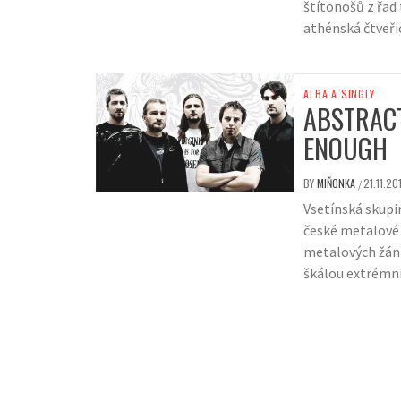
štítonošů z řad
athénská čtveřic
ALBA A SINGLY
ABSTRACT
ENOUGH
BY
MIŇONKA
21.11.20
/
Vsetínská skupi
české metalové 
metalových žánr
škálou extrémní