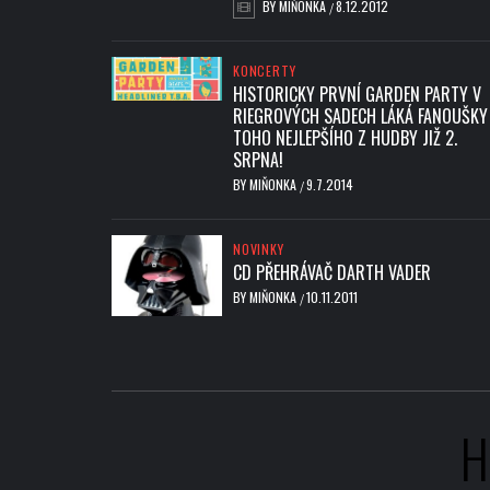
BY
MIŇONKA
8.12.2012
/
KONCERTY
HISTORICKY PRVNÍ GARDEN PARTY V
RIEGROVÝCH SADECH LÁKÁ FANOUŠKY
TOHO NEJLEPŠÍHO Z HUDBY JIŽ 2.
SRPNA!
BY
MIŇONKA
9.7.2014
/
NOVINKY
CD PŘEHRÁVAČ DARTH VADER
BY
MIŇONKA
10.11.2011
/
H