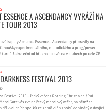
KY
 ESSENCE A ASCENDANCY VYRÁŽÍ NA
E TOUR 2013
3
ové kapely Abstract Essence a Ascendancy připravily na
o fanoušky experimentálního, melodického a prog/power
 turné. Uskuteční od března do května v klubech po celé ČR.
KY
 DARKNESS FESTIVAL 2013
012
s Festival 2013 – řecký večer s Rotting Christ a dalšími
 MetalGate vás zve na řecký metalový večer, na němž se
p tří kvalitních spolků ze země v lénu bohů doplněný o dvojici