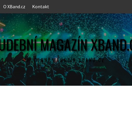
O XBand.cz
Kontakt
UDEBNÍ MAGAZÍN XBAND.
HUDEBNÍ MAGAZÍN XBAND.CZ