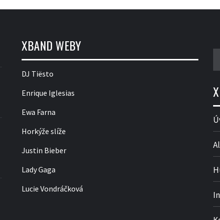
XBAND WEBY
V
DJ Tiësto
X
Enrique Iglesias
Ewa Farna
Ú
Horkýže slíže
Al
Justin Bieber
Lady Gaga
H
Lucie Vondráčková
I