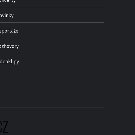
oncerty
ovinky
eportáže
ozhovory
ideoklipy
CZ