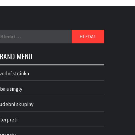
yhledávání
BAND MENU
vodní stránka
ba a singly
udební skupiny
nterpreti