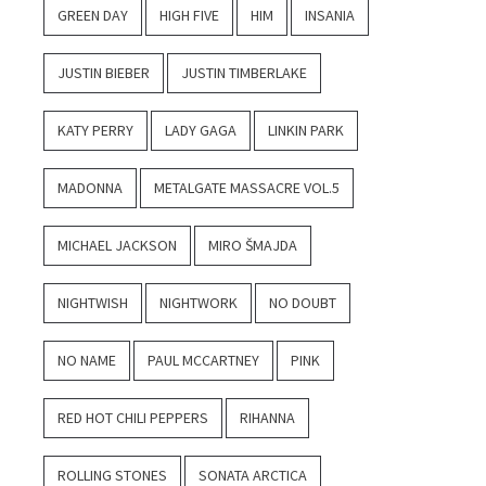
GREEN DAY
HIGH FIVE
HIM
INSANIA
JUSTIN BIEBER
JUSTIN TIMBERLAKE
KATY PERRY
LADY GAGA
LINKIN PARK
MADONNA
METALGATE MASSACRE VOL.5
MICHAEL JACKSON
MIRO ŠMAJDA
NIGHTWISH
NIGHTWORK
NO DOUBT
NO NAME
PAUL MCCARTNEY
PINK
RED HOT CHILI PEPPERS
RIHANNA
ROLLING STONES
SONATA ARCTICA