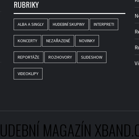
K
RUBRIKY
N
ALBA A SINGLY
HUDEBNÍ SKUPINY
INTERPRETI
R
KONCERTY
NEZAŘAZENÉ
NOVINKY
R
REPORTÁŽE
ROZHOVORY
SLIDESHOW
V
VIDEOKLIPY
UDEBNÍ MAGAZÍN XBAND.