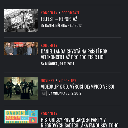
KONCERTY
/
REPORTÁŽE
FELFEST – REPORTÁŽ
BY
DANIEL BŘEZINA
3.7.2012
/
KONCERTY
DANIEL LANDA CHYSTÁ NA PŘÍŠTÍ ROK
VELEKONCERT AŽ PRO 100 TISÍC LIDÍ
BY
MIŇONKA
14.11.2014
/
NOVINKY
/
VIDEOKLIPY
VIDEOKLIP K 50. VÝROČÍ OLYMPICŮ VE 3D!
BY
MIŇONKA
8.12.2012
/
KONCERTY
HISTORICKY PRVNÍ GARDEN PARTY V
RIEGROVÝCH SADECH LÁKÁ FANOUŠKY TOHO