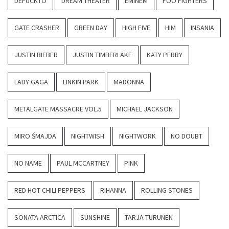
DEFUCKTO
DREAM THEATER
EMINEM
FOO FIGHTERS
GATE CRASHER
GREEN DAY
HIGH FIVE
HIM
INSANIA
JUSTIN BIEBER
JUSTIN TIMBERLAKE
KATY PERRY
LADY GAGA
LINKIN PARK
MADONNA
METALGATE MASSACRE VOL.5
MICHAEL JACKSON
MIRO ŠMAJDA
NIGHTWISH
NIGHTWORK
NO DOUBT
NO NAME
PAUL MCCARTNEY
PINK
RED HOT CHILI PEPPERS
RIHANNA
ROLLING STONES
SONATA ARCTICA
SUNSHINE
TARJA TURUNEN