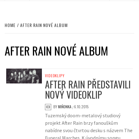
HOME
AFTER RAIN NOVÉ ALBUM
AFTER RAIN NOVÉ ALBUM
VIDEOKLIPY
AFTER RAIN PŘEDSTAVILI
NOVÝ VIDEOKLIP
BY
MIŇONKA
6.10.2015
/
Tuzemský doom-metalový studiový
projekt After Rain brzy fanouškům
nabídne svou čtvrtou desku s názvem The
Funeral Marches. K úvodnímu songu