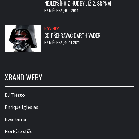
NEJLEPŠÍHO Z HUDBY JIŽ 2. SRPNA!
BY
MIŇONKA
9.7.2014
/
NOVINKY
CD PŘEHRÁVAČ DARTH VADER
BY
MIŇONKA
10.11.2011
/
XBAND WEBY
DJ Tiësto
Enrique Iglesias
Ewa Farna
Horkýže slíže