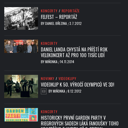
KONCERTY
/
REPORTÁŽE
FELFEST – REPORTÁŽ
BY
DANIEL BŘEZINA
3.7.2012
/
KONCERTY
DANIEL LANDA CHYSTÁ NA PŘÍŠTÍ ROK
VELEKONCERT AŽ PRO 100 TISÍC LIDÍ
BY
MIŇONKA
14.11.2014
/
NOVINKY
/
VIDEOKLIPY
VIDEOKLIP K 50. VÝROČÍ OLYMPICŮ VE 3D!
BY
MIŇONKA
8.12.2012
/
KONCERTY
HISTORICKY PRVNÍ GARDEN PARTY V
RIEGROVÝCH SADECH LÁKÁ FANOUŠKY TOHO