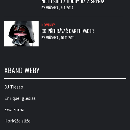
NEJLEPŠÍHO Z HUDBY JIŽ 2. SRPNA!
BY
MIŇONKA
9.7.2014
/
NOVINKY
CD PŘEHRÁVAČ DARTH VADER
BY
MIŇONKA
10.11.2011
/
XBAND WEBY
DJ Tiësto
Enrique Iglesias
Ewa Farna
Horkýže slíže