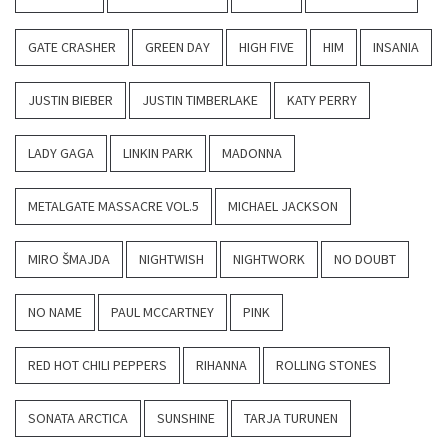
GATE CRASHER
GREEN DAY
HIGH FIVE
HIM
INSANIA
JUSTIN BIEBER
JUSTIN TIMBERLAKE
KATY PERRY
LADY GAGA
LINKIN PARK
MADONNA
METALGATE MASSACRE VOL.5
MICHAEL JACKSON
MIRO ŠMAJDA
NIGHTWISH
NIGHTWORK
NO DOUBT
NO NAME
PAUL MCCARTNEY
PINK
RED HOT CHILI PEPPERS
RIHANNA
ROLLING STONES
SONATA ARCTICA
SUNSHINE
TARJA TURUNEN