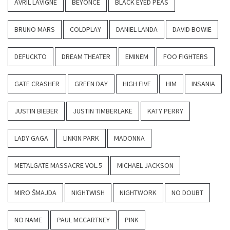
AVRIL LAVIGNE
BEYONCÉ
BLACK EYED PEAS
BRUNO MARS
COLDPLAY
DANIEL LANDA
DAVID BOWIE
DEFUCKTO
DREAM THEATER
EMINEM
FOO FIGHTERS
GATE CRASHER
GREEN DAY
HIGH FIVE
HIM
INSANIA
JUSTIN BIEBER
JUSTIN TIMBERLAKE
KATY PERRY
LADY GAGA
LINKIN PARK
MADONNA
METALGATE MASSACRE VOL.5
MICHAEL JACKSON
MIRO ŠMAJDA
NIGHTWISH
NIGHTWORK
NO DOUBT
NO NAME
PAUL MCCARTNEY
PINK