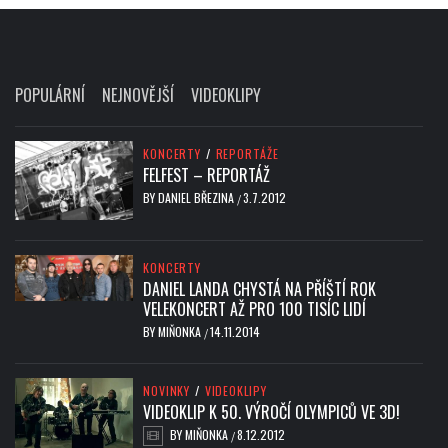
POPULÁRNÍ
NEJNOVĚJŠÍ
VIDEOKLIPY
KONCERTY
/
REPORTÁŽE
FELFEST – REPORTÁŽ
BY
DANIEL BŘEZINA
3.7.2012
/
KONCERTY
DANIEL LANDA CHYSTÁ NA PŘÍŠTÍ ROK
VELEKONCERT AŽ PRO 100 TISÍC LIDÍ
BY
MIŇONKA
14.11.2014
/
NOVINKY
/
VIDEOKLIPY
VIDEOKLIP K 50. VÝROČÍ OLYMPICŮ VE 3D!
BY
MIŇONKA
8.12.2012
/