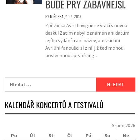
BUDE PRÝ ZÁBAVNĚJŠÍ.
BY
MIŇONKA
10.4.2013
/
Zpěvačka Avril Lavigne se vrací s novou
desku! Zatím nebyl oznámen ani datum
jejího vydání a ani název, ale všichni
Avrilini fanoušci si z ní již teď mohou
poslechnout první singl.
Vyhledávání
KALENDÁŘ KONCERTŮ A FESTIVALŮ
Srpen 2026
Po
Út
St
Čt
Pá
So
Ne