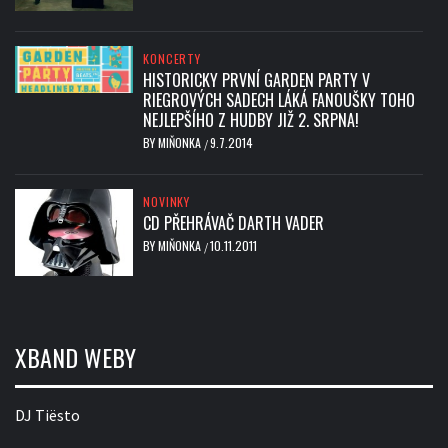
KONCERTY
HISTORICKY PRVNÍ GARDEN PARTY V
RIEGROVÝCH SADECH LÁKÁ FANOUŠKY TOHO
NEJLEPŠÍHO Z HUDBY JIŽ 2. SRPNA!
BY
MIŇONKA
9.7.2014
/
NOVINKY
CD PŘEHRÁVAČ DARTH VADER
BY
MIŇONKA
10.11.2011
/
XBAND WEBY
DJ Tiësto