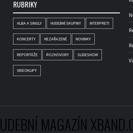
K
RUBRIKY
N
ALBA A SINGLY
HUDEBNÍ SKUPINY
INTERPRETI
R
KONCERTY
NEZAŘAZENÉ
NOVINKY
R
REPORTÁŽE
ROZHOVORY
SLIDESHOW
V
VIDEOKLIPY
UDEBNÍ MAGAZÍN XBAND.