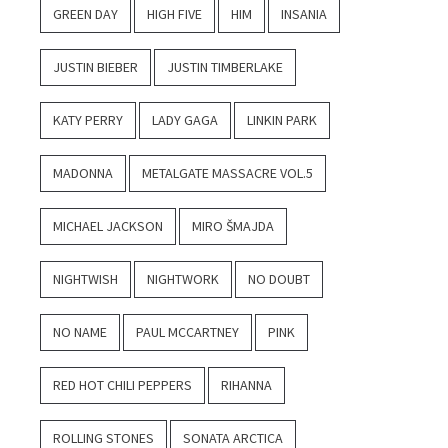
GREEN DAY
HIGH FIVE
HIM
INSANIA
JUSTIN BIEBER
JUSTIN TIMBERLAKE
KATY PERRY
LADY GAGA
LINKIN PARK
MADONNA
METALGATE MASSACRE VOL.5
MICHAEL JACKSON
MIRO ŠMAJDA
NIGHTWISH
NIGHTWORK
NO DOUBT
NO NAME
PAUL MCCARTNEY
PINK
RED HOT CHILI PEPPERS
RIHANNA
ROLLING STONES
SONATA ARCTICA