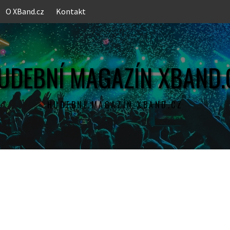
O XBand.cz
Kontakt
UDEBNÍ MAGAZÍN XBAND.
HUDEBNÍ MAGAZÍN XBAND.CZ