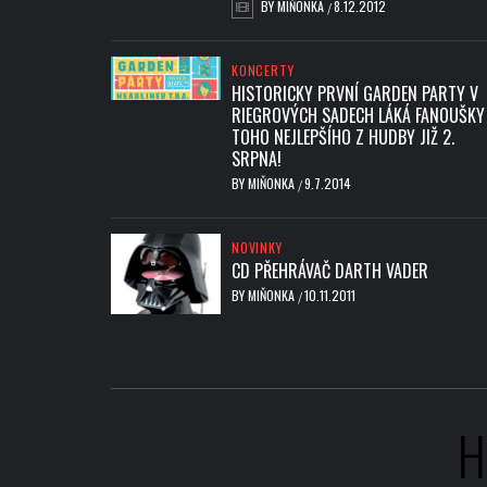
BY
MIŇONKA
8.12.2012
/
KONCERTY
HISTORICKY PRVNÍ GARDEN PARTY V
RIEGROVÝCH SADECH LÁKÁ FANOUŠKY
TOHO NEJLEPŠÍHO Z HUDBY JIŽ 2.
SRPNA!
BY
MIŇONKA
9.7.2014
/
NOVINKY
CD PŘEHRÁVAČ DARTH VADER
BY
MIŇONKA
10.11.2011
/
H