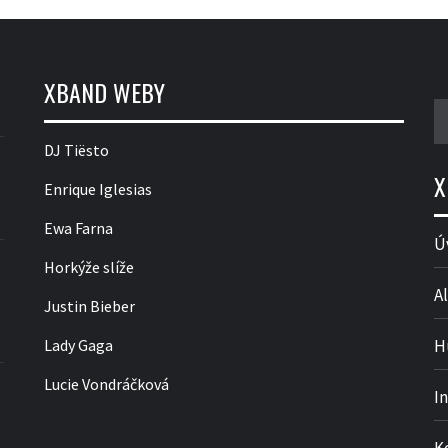
XBAND WEBY
V
DJ Tiësto
X
Enrique Iglesias
Ewa Farna
Ú
Horkýže slíže
Al
Justin Bieber
Lady Gaga
H
Lucie Vondráčková
I