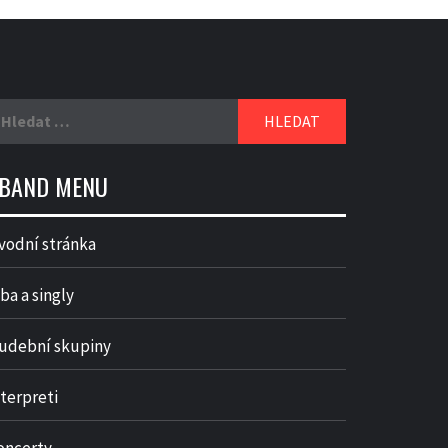
yhledávání
BAND MENU
vodní stránka
ba a singly
udební skupiny
nterpreti