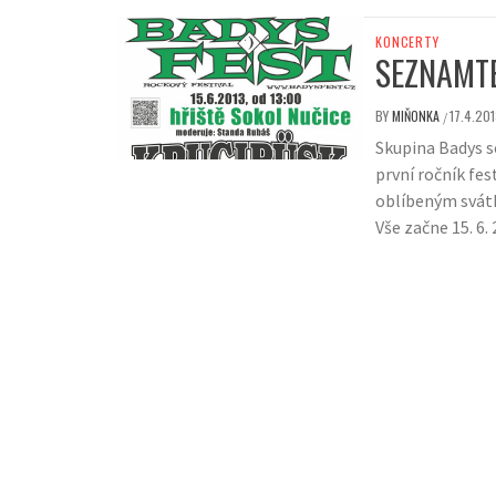
KONCERTY
SEZNAMTE
BY
MIŇONKA
17.4.201
/
Skupina Badys se
první ročník fe
oblíbeným svátk
Vše začne 15. 6.