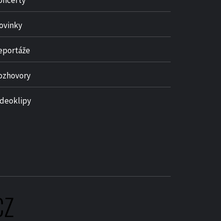
oncerty
ovinky
eportáže
ozhovory
ideoklipy
CZ