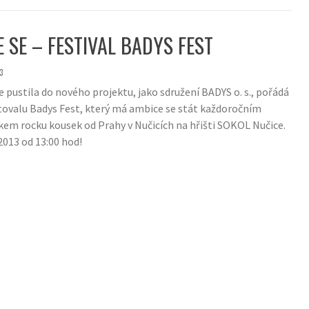
 SE – FESTIVAL BADYS FEST
3
 pustila do nového projektu, jako sdružení BADYS o. s., pořádá
stovalu Badys Fest, který má ambice se stát každoročním
em rocku kousek od Prahy v Nučicích na hřišti SOKOL Nučice.
 2013 od 13:00 hod!