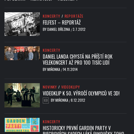
KONCERTY
/
REPORTÁŽE
FELFEST – REPORTÁŽ
BY
DANIEL BŘEZINA
3.7.2012
/
KONCERTY
DANIEL LANDA CHYSTÁ NA PŘÍŠTÍ ROK
VELEKONCERT AŽ PRO 100 TISÍC LIDÍ
BY
MIŇONKA
14.11.2014
/
NOVINKY
/
VIDEOKLIPY
VIDEOKLIP K 50. VÝROČÍ OLYMPICŮ VE 3D!
BY
MIŇONKA
8.12.2012
/
KONCERTY
HISTORICKY PRVNÍ GARDEN PARTY V