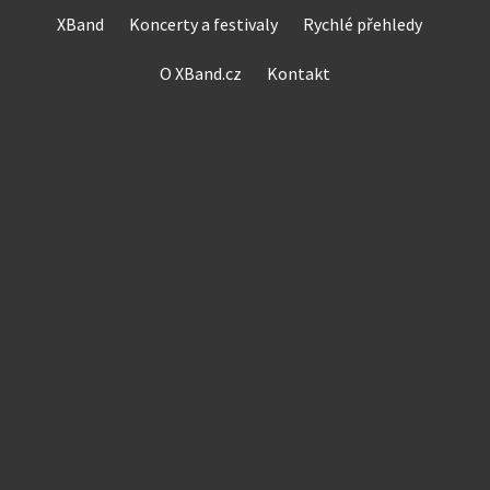
Skip
XBand
Koncerty a festivaly
Rychlé přehledy
to
content
O XBand.cz
Kontakt