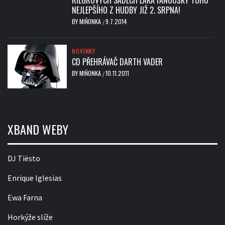
RIEGROVÝCH SADECH LÁKÁ FANOUŠKY TOHO
NEJLEPŠÍHO Z HUDBY JIŽ 2. SRPNA!
BY
MIŇONKA
9.7.2014
/
NOVINKY
CD PŘEHRÁVAČ DARTH VADER
BY
MIŇONKA
10.11.2011
/
XBAND WEBY
DJ Tiësto
Enrique Iglesias
Ewa Farna
Horkýže slíže