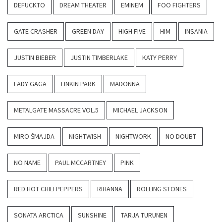
DEFUCKTO
DREAM THEATER
EMINEM
FOO FIGHTERS
GATE CRASHER
GREEN DAY
HIGH FIVE
HIM
INSANIA
JUSTIN BIEBER
JUSTIN TIMBERLAKE
KATY PERRY
LADY GAGA
LINKIN PARK
MADONNA
METALGATE MASSACRE VOL.5
MICHAEL JACKSON
MIRO ŠMAJDA
NIGHTWISH
NIGHTWORK
NO DOUBT
NO NAME
PAUL MCCARTNEY
PINK
RED HOT CHILI PEPPERS
RIHANNA
ROLLING STONES
SONATA ARCTICA
SUNSHINE
TARJA TURUNEN