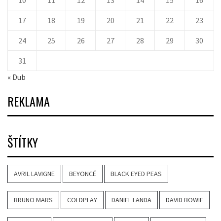
10
11
12
13
14
15
16
17
18
19
20
21
22
23
24
25
26
27
28
29
30
31
« Dub
REKLAMA
ŠTÍTKY
AVRIL LAVIGNE
BEYONCÉ
BLACK EYED PEAS
BRUNO MARS
COLDPLAY
DANIEL LANDA
DAVID BOWIE