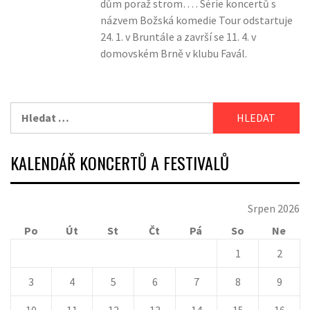
dům poraž strom… . Série koncertů s
názvem Božská komedie Tour odstartuje
24. 1. v Bruntále a završí se 11. 4. v
domovském Brně v klubu Favál.
Vyhledávání
KALENDÁŘ KONCERTŮ A FESTIVALŮ
Srpen 2026
Po
Út
St
Čt
Pá
So
Ne
1
2
3
4
5
6
7
8
9