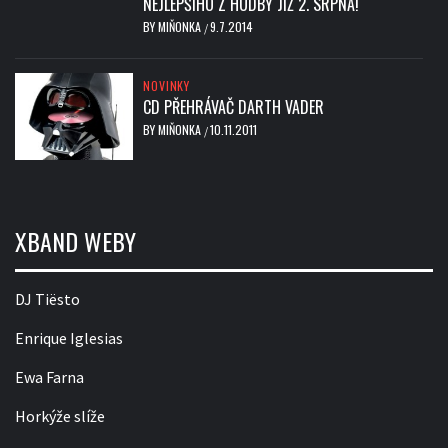
NEJLEPŠÍHO Z HUDBY JIŽ 2. SRPNA!
BY
MIŇONKA
9.7.2014
/
NOVINKY
CD PŘEHRÁVAČ DARTH VADER
BY
MIŇONKA
10.11.2011
/
XBAND WEBY
DJ Tiësto
Enrique Iglesias
Ewa Farna
Horkýže slíže