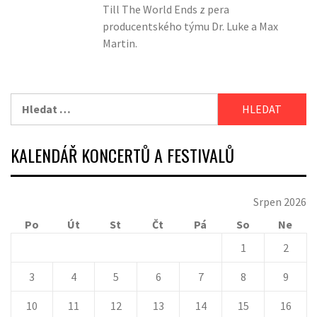
Till The World Ends z pera
producentského týmu Dr. Luke a Max
Martin.
Vyhledávání
KALENDÁŘ KONCERTŮ A FESTIVALŮ
Srpen 2026
Po
Út
St
Čt
Pá
So
Ne
1
2
3
4
5
6
7
8
9
10
11
12
13
14
15
16