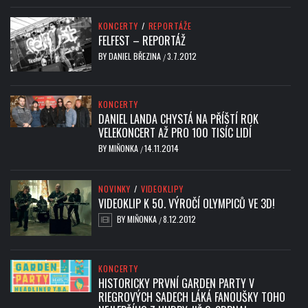
KONCERTY
/
REPORTÁŽE
FELFEST – REPORTÁŽ
BY
DANIEL BŘEZINA
3.7.2012
/
KONCERTY
DANIEL LANDA CHYSTÁ NA PŘÍŠTÍ ROK
VELEKONCERT AŽ PRO 100 TISÍC LIDÍ
BY
MIŇONKA
14.11.2014
/
NOVINKY
/
VIDEOKLIPY
VIDEOKLIP K 50. VÝROČÍ OLYMPICŮ VE 3D!
BY
MIŇONKA
8.12.2012
/
KONCERTY
HISTORICKY PRVNÍ GARDEN PARTY V
RIEGROVÝCH SADECH LÁKÁ FANOUŠKY TOHO