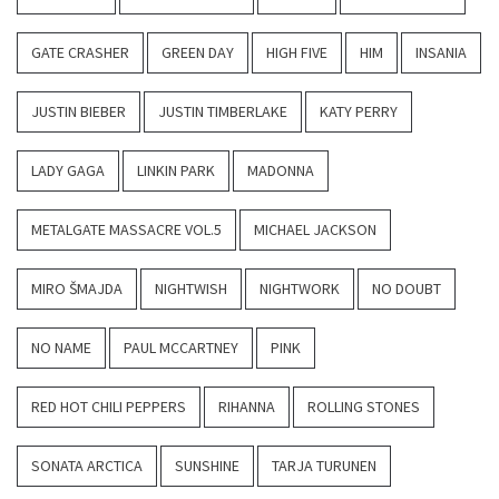
GATE CRASHER
GREEN DAY
HIGH FIVE
HIM
INSANIA
JUSTIN BIEBER
JUSTIN TIMBERLAKE
KATY PERRY
LADY GAGA
LINKIN PARK
MADONNA
METALGATE MASSACRE VOL.5
MICHAEL JACKSON
MIRO ŠMAJDA
NIGHTWISH
NIGHTWORK
NO DOUBT
NO NAME
PAUL MCCARTNEY
PINK
RED HOT CHILI PEPPERS
RIHANNA
ROLLING STONES
SONATA ARCTICA
SUNSHINE
TARJA TURUNEN