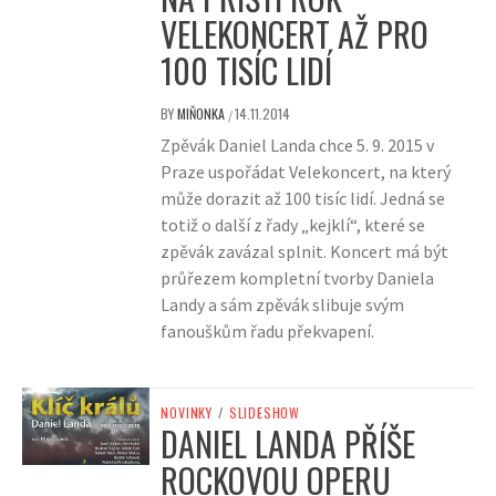
VELEKONCERT AŽ PRO
100 TISÍC LIDÍ
BY
MIŇONKA
14.11.2014
/
Zpěvák Daniel Landa chce 5. 9. 2015 v
Praze uspořádat Velekoncert, na který
může dorazit až 100 tisíc lidí. Jedná se
totiž o další z řady „kejklí“, které se
zpěvák zavázal splnit. Koncert má být
průřezem kompletní tvorby Daniela
Landy a sám zpěvák slibuje svým
fanouškům řadu překvapení.
NOVINKY
/
SLIDESHOW
DANIEL LANDA PŘÍŠE
ROCKOVOU OPERU