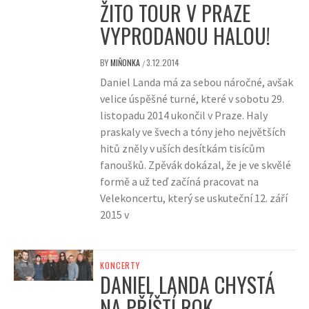
ŽITO TOUR V PRAZE
VYPRODANOU HALOU!
BY
MIŇONKA
3.12.2014
/
Daniel Landa má za sebou náročné, avšak
velice úspěšné turné, které v sobotu 29.
listopadu 2014 ukončil v Praze. Haly
praskaly ve švech a tóny jeho největších
hitů zněly v uších desítkám tisícům
fanoušků. Zpěvák dokázal, že je ve skvělé
formě a už teď začíná pracovat na
Velekoncertu, který se uskuteční 12. září
2015 v
KONCERTY
DANIEL LANDA CHYSTÁ
NA PŘÍŠTÍ ROK