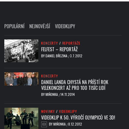
POPULÁRNÍ
NEJNOVĚJŠÍ
VIDEOKLIPY
KONCERTY
/
REPORTÁŽE
FELFEST – REPORTÁŽ
BY
DANIEL BŘEZINA
3.7.2012
/
KONCERTY
DANIEL LANDA CHYSTÁ NA PŘÍŠTÍ ROK
VELEKONCERT AŽ PRO 100 TISÍC LIDÍ
BY
MIŇONKA
14.11.2014
/
NOVINKY
/
VIDEOKLIPY
VIDEOKLIP K 50. VÝROČÍ OLYMPICŮ VE 3D!
BY
MIŇONKA
8.12.2012
/