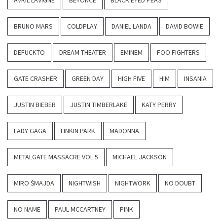
AVRIL LAVIGNE
BEYONCÉ
BLACK EYED PEAS
BRUNO MARS
COLDPLAY
DANIEL LANDA
DAVID BOWIE
DEFUCKTO
DREAM THEATER
EMINEM
FOO FIGHTERS
GATE CRASHER
GREEN DAY
HIGH FIVE
HIM
INSANIA
JUSTIN BIEBER
JUSTIN TIMBERLAKE
KATY PERRY
LADY GAGA
LINKIN PARK
MADONNA
METALGATE MASSACRE VOL.5
MICHAEL JACKSON
MIRO ŠMAJDA
NIGHTWISH
NIGHTWORK
NO DOUBT
NO NAME
PAUL MCCARTNEY
PINK