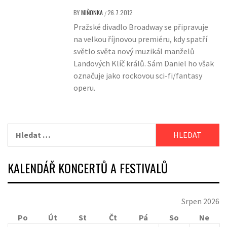
BY
MIŇONKA
26.7.2012
/
Pražské divadlo Broadway se připravuje
na velkou říjnovou premiéru, kdy spatří
světlo světa nový muzikál manželů
Landových Klíč králů. Sám Daniel ho však
označuje jako rockovou sci-fi/fantasy
operu.
Vyhledávání
KALENDÁŘ KONCERTŮ A FESTIVALŮ
Srpen 2026
Po
Út
St
Čt
Pá
So
Ne