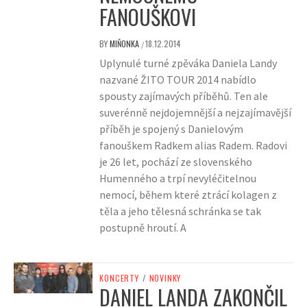
FANOUŠKOVI
BY
MIŇONKA
18.12.2014
/
Uplynulé turné zpěváka Daniela Landy
nazvané ŽITO TOUR 2014 nabídlo
spousty zajímavých příběhů. Ten ale
suverénně nejdojemnější a nejzajímavější
příběh je spojený s Danielovým
fanouškem Radkem alias Radem. Radovi
je 26 let, pochází ze slovenského
Humenného a trpí nevyléčitelnou
nemocí, během které ztrácí kolagen z
těla a jeho tělesná schránka se tak
postupně hroutí. A
KONCERTY
/
NOVINKY
DANIEL LANDA ZAKONČIL