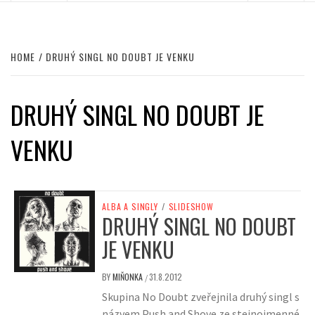
HOME
DRUHÝ SINGL NO DOUBT JE VENKU
DRUHÝ SINGL NO DOUBT JE
VENKU
ALBA A SINGLY
/
SLIDESHOW
DRUHÝ SINGL NO DOUBT
JE VENKU
BY
MIŇONKA
31.8.2012
/
Skupina No Doubt zveřejnila druhý singl s
názvem Push and Shove ze stejnojmenné