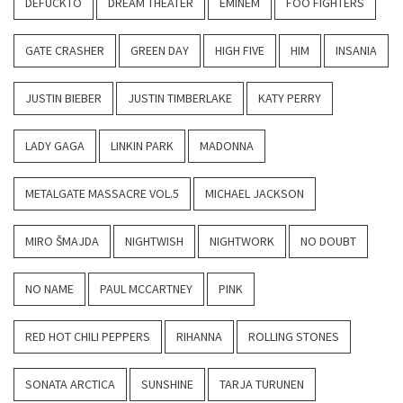
DEFUCKTO
DREAM THEATER
EMINEM
FOO FIGHTERS
GATE CRASHER
GREEN DAY
HIGH FIVE
HIM
INSANIA
JUSTIN BIEBER
JUSTIN TIMBERLAKE
KATY PERRY
LADY GAGA
LINKIN PARK
MADONNA
METALGATE MASSACRE VOL.5
MICHAEL JACKSON
MIRO ŠMAJDA
NIGHTWISH
NIGHTWORK
NO DOUBT
NO NAME
PAUL MCCARTNEY
PINK
RED HOT CHILI PEPPERS
RIHANNA
ROLLING STONES
SONATA ARCTICA
SUNSHINE
TARJA TURUNEN