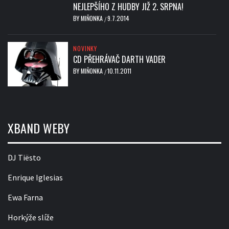
NEJLEPŠÍHO Z HUDBY JIŽ 2. SRPNA!
BY
MIŇONKA
9.7.2014
/
NOVINKY
CD PŘEHRÁVAČ DARTH VADER
BY
MIŇONKA
10.11.2011
/
XBAND WEBY
DJ Tiësto
Enrique Iglesias
Ewa Farna
Horkýže slíže