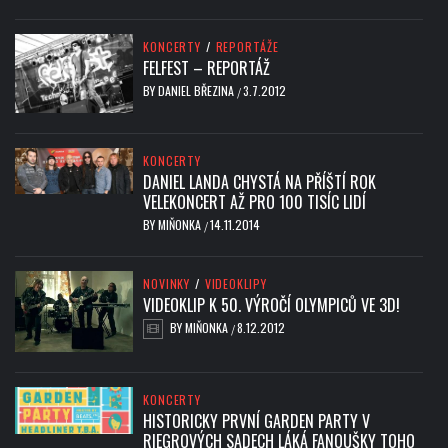
KONCERTY
/
REPORTÁŽE
FELFEST – REPORTÁŽ
BY
DANIEL BŘEZINA
3.7.2012
/
KONCERTY
DANIEL LANDA CHYSTÁ NA PŘÍŠTÍ ROK
VELEKONCERT AŽ PRO 100 TISÍC LIDÍ
BY
MIŇONKA
14.11.2014
/
NOVINKY
/
VIDEOKLIPY
VIDEOKLIP K 50. VÝROČÍ OLYMPICŮ VE 3D!
BY
MIŇONKA
8.12.2012
/
KONCERTY
HISTORICKY PRVNÍ GARDEN PARTY V
RIEGROVÝCH SADECH LÁKÁ FANOUŠKY TOHO