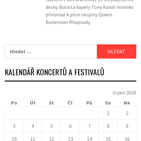
desky. Basista kapely Tony Kanal novinku
přirovnal k písni skupiny Queen
Bohemian Rhapsody.
Vyhledávání
KALENDÁŘ KONCERTŮ A FESTIVALŮ
Srpen 2026
Po
Út
St
Čt
Pá
So
Ne
1
2
3
4
5
6
7
8
9
10
11
12
13
14
15
16