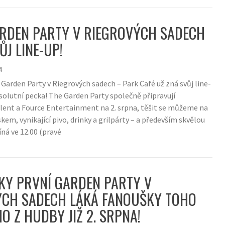
ARDEN PARTY V RIEGROVÝCH SADECH
ŮJ LINE-UP!
4
 Garden Party v Riegrových sadech – Park Café už zná svůj line-
bsolutní pecka! The Garden Party společně připravují
ent a Fource Entertainment na 2. srpna, těšit se můžeme na
skem, vynikající pivo, drinky a grilpárty – a především skvělou
ná ve 12.00 (pravé
KY PRVNÍ GARDEN PARTY V
ÝCH SADECH LÁKÁ FANOUŠKY TOHO
HO Z HUDBY JIŽ 2. SRPNA!