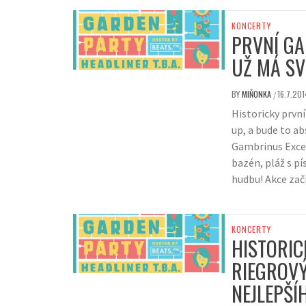
KONCERTY
PRVNÍ G
UŽ MÁ SV
BY
MIŇONKA
16.7.201
/
Historicky první
up, a bude to a
Gambrinus Excel
bazén, pláž s pí
hudbu! Akce začí
KONCERTY
HISTORIC
RIEGROV
NEJLEPŠÍ