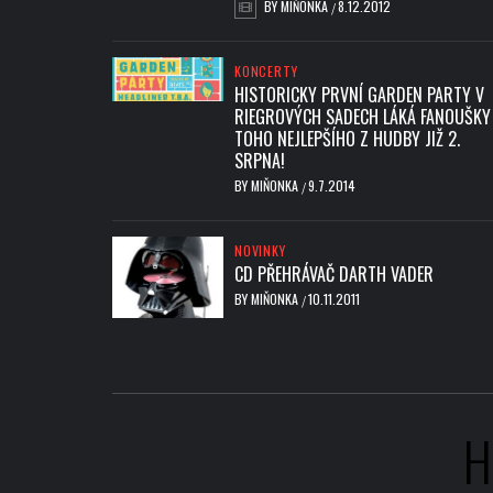
BY
MIŇONKA
8.12.2012
/
KONCERTY
HISTORICKY PRVNÍ GARDEN PARTY V
RIEGROVÝCH SADECH LÁKÁ FANOUŠKY
TOHO NEJLEPŠÍHO Z HUDBY JIŽ 2.
SRPNA!
BY
MIŇONKA
9.7.2014
/
NOVINKY
CD PŘEHRÁVAČ DARTH VADER
BY
MIŇONKA
10.11.2011
/
H