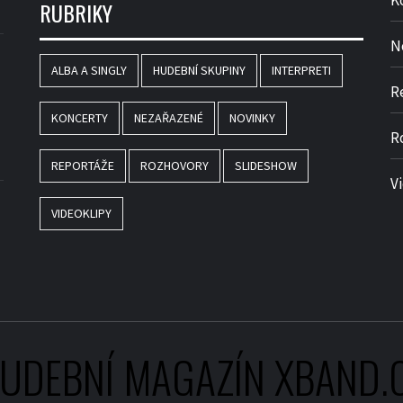
K
RUBRIKY
N
ALBA A SINGLY
HUDEBNÍ SKUPINY
INTERPRETI
R
KONCERTY
NEZAŘAZENÉ
NOVINKY
R
REPORTÁŽE
ROZHOVORY
SLIDESHOW
V
VIDEOKLIPY
UDEBNÍ MAGAZÍN XBAND.