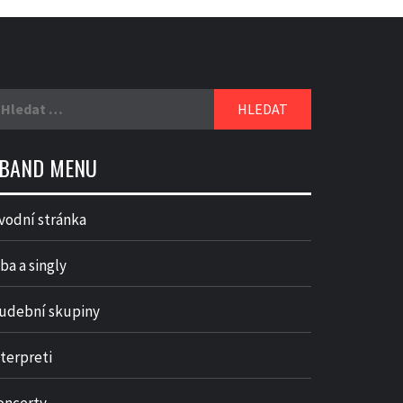
yhledávání
BAND MENU
vodní stránka
ba a singly
udební skupiny
nterpreti