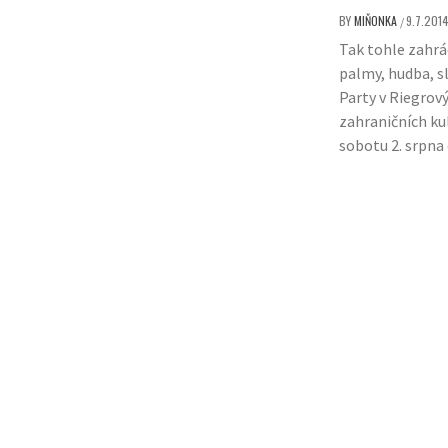
BY
MIŇONKA
9.7.201
/
Tak tohle zahrád
palmy, hudba, s
Party v Riegrov
zahraničních ku
sobotu 2. srpna 