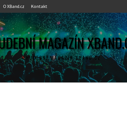
O XBand.cz
Kontakt
UDEBNÍ MAGAZÍN XBAND.
HUDEBNÍ MAGAZÍN XBAND.CZ