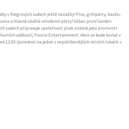
4
ky v Riegrových sadech ještě nezažily! Pivo, grillpárty, bazén,
lunce a hlavně skvělá celodenní párty! Vůbec první Garden
ých sadech připravuje společnost jinak známá jako promotér
lturních událostí, Fource Entertainment. Akce se bude konat v
od 12:00 (poledne) na jedné z nejoblíbenějších letních lokalit v