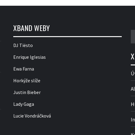
XBAND WEBY
V
DJ Tiësto
X
Enrique Iglesias
Ewa Farna
Ú
Horkýže slíže
Al
Justin Bieber
Lady Gaga
H
Lucie Vondráčková
I