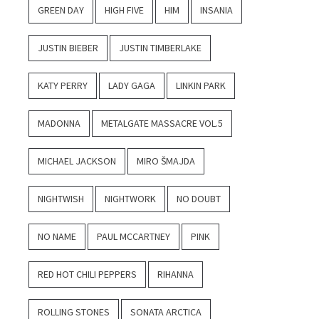
GREEN DAY
HIGH FIVE
HIM
INSANIA
JUSTIN BIEBER
JUSTIN TIMBERLAKE
KATY PERRY
LADY GAGA
LINKIN PARK
MADONNA
METALGATE MASSACRE VOL.5
MICHAEL JACKSON
MIRO ŠMAJDA
NIGHTWISH
NIGHTWORK
NO DOUBT
NO NAME
PAUL MCCARTNEY
PINK
RED HOT CHILI PEPPERS
RIHANNA
ROLLING STONES
SONATA ARCTICA