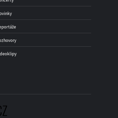
oncerty
ovinky
eportáže
ozhovory
ideoklipy
CZ