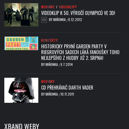
NOVINKY
/
VIDEOKLIPY
VIDEOKLIP K 50. VÝROČÍ OLYMPICŮ VE 3D!
BY
MIŇONKA
8.12.2012
/
KONCERTY
HISTORICKY PRVNÍ GARDEN PARTY V
RIEGROVÝCH SADECH LÁKÁ FANOUŠKY TOHO
NEJLEPŠÍHO Z HUDBY JIŽ 2. SRPNA!
BY
MIŇONKA
9.7.2014
/
NOVINKY
CD PŘEHRÁVAČ DARTH VADER
BY
MIŇONKA
10.11.2011
/
XBAND WEBY