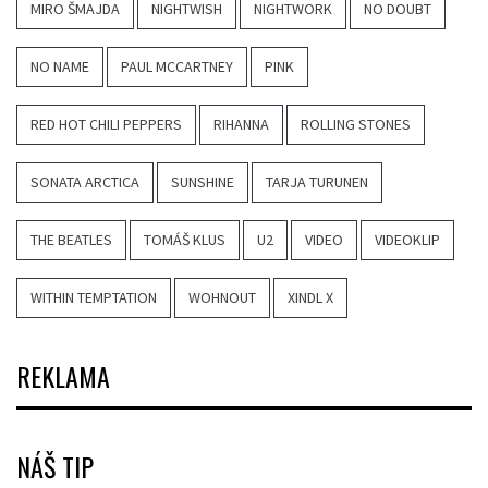
MIRO ŠMAJDA
NIGHTWISH
NIGHTWORK
NO DOUBT
NO NAME
PAUL MCCARTNEY
PINK
RED HOT CHILI PEPPERS
RIHANNA
ROLLING STONES
SONATA ARCTICA
SUNSHINE
TARJA TURUNEN
THE BEATLES
TOMÁŠ KLUS
U2
VIDEO
VIDEOKLIP
WITHIN TEMPTATION
WOHNOUT
XINDL X
REKLAMA
NÁŠ TIP