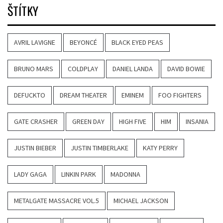
ŠTÍTKY
AVRIL LAVIGNE
BEYONCÉ
BLACK EYED PEAS
BRUNO MARS
COLDPLAY
DANIEL LANDA
DAVID BOWIE
DEFUCKTO
DREAM THEATER
EMINEM
FOO FIGHTERS
GATE CRASHER
GREEN DAY
HIGH FIVE
HIM
INSANIA
JUSTIN BIEBER
JUSTIN TIMBERLAKE
KATY PERRY
LADY GAGA
LINKIN PARK
MADONNA
METALGATE MASSACRE VOL.5
MICHAEL JACKSON