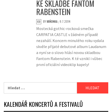
KE SKLADBĚ FANTOM
RABENSTEIN
BY
MIŇONKA
9.7.2014
/
Mostecká gothic-rocková smečka
CARPATIA CASTLE v žádném případě
nezahálí. Koncem minulého roku vydala
skvěle přijaté debutové album Laudanum
a nyní se o slovo hlásí novou skladbou
Fantom Rabenstein. K té vznikl i vůbec
první oficiální videoklip kapely!
Vyhledávání
KALENDÁŘ KONCERTŮ A FESTIVALŮ