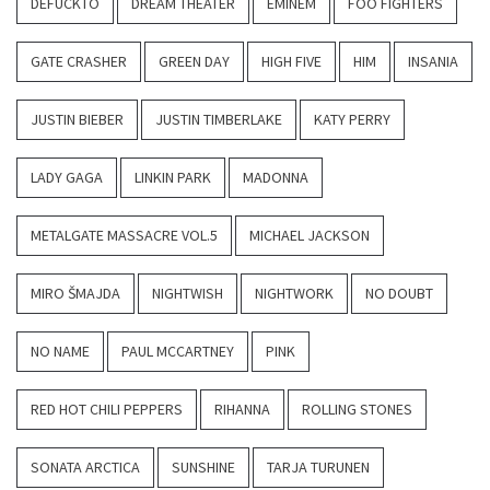
DEFUCKTO
DREAM THEATER
EMINEM
FOO FIGHTERS
GATE CRASHER
GREEN DAY
HIGH FIVE
HIM
INSANIA
JUSTIN BIEBER
JUSTIN TIMBERLAKE
KATY PERRY
LADY GAGA
LINKIN PARK
MADONNA
METALGATE MASSACRE VOL.5
MICHAEL JACKSON
MIRO ŠMAJDA
NIGHTWISH
NIGHTWORK
NO DOUBT
NO NAME
PAUL MCCARTNEY
PINK
RED HOT CHILI PEPPERS
RIHANNA
ROLLING STONES
SONATA ARCTICA
SUNSHINE
TARJA TURUNEN