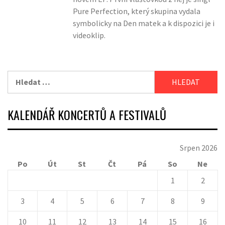
Pure Perfection, který skupina vydala
symbolicky na Den matek a k dispozici je i
videoklip.
Vyhledávání
KALENDÁŘ KONCERTŮ A FESTIVALŮ
Srpen 2026
Po
Út
St
Čt
Pá
So
Ne
1
2
3
4
5
6
7
8
9
10
11
12
13
14
15
16