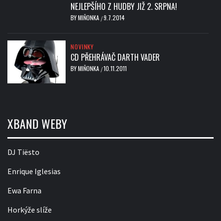
NEJLEPŠÍHO Z HUDBY JIŽ 2. SRPNA!
BY
MIŇONKA
9.7.2014
/
NOVINKY
CD PŘEHRÁVAČ DARTH VADER
BY
MIŇONKA
10.11.2011
/
XBAND WEBY
DJ Tiësto
Enrique Iglesias
Ewa Farna
Horkýže slíže