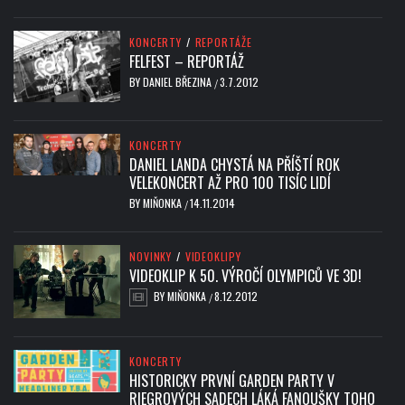
KONCERTY
/
REPORTÁŽE
FELFEST – REPORTÁŽ
BY
DANIEL BŘEZINA
3.7.2012
/
KONCERTY
DANIEL LANDA CHYSTÁ NA PŘÍŠTÍ ROK
VELEKONCERT AŽ PRO 100 TISÍC LIDÍ
BY
MIŇONKA
14.11.2014
/
NOVINKY
/
VIDEOKLIPY
VIDEOKLIP K 50. VÝROČÍ OLYMPICŮ VE 3D!
BY
MIŇONKA
8.12.2012
/
KONCERTY
HISTORICKY PRVNÍ GARDEN PARTY V
RIEGROVÝCH SADECH LÁKÁ FANOUŠKY TOHO