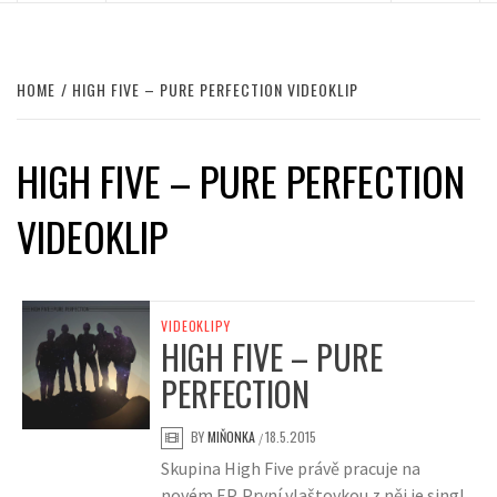
HOME
HIGH FIVE – PURE PERFECTION VIDEOKLIP
HIGH FIVE – PURE PERFECTION
VIDEOKLIP
VIDEOKLIPY
HIGH FIVE – PURE
PERFECTION
BY
MIŇONKA
18.5.2015
/
Skupina High Five právě pracuje na
novém EP. První vlaštovkou z něj je singl